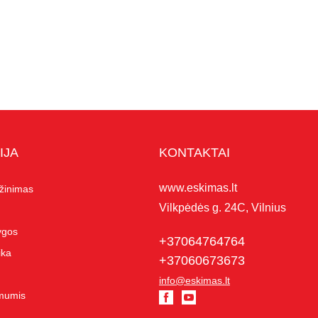
IJA
KONTAKTAI
www.eskimas.lt
ąžinimas
Vilkpėdės g. 24C, Vilnius
lygos
+37064764764
ika
+37060673673
info@eskimas.lt
 mumis