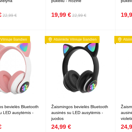
 Mėlyna
pūkeliu - Rožinė
pūkeli
€
19,99 €
19,
22,99 €
22,99 €
 Vilniuje šiandien
Atsiimkite Vilniuje šiandien
Atsii
s bevielės Bluetooth
Žaismingos bevielės Bluetooth
Žaism
u LED ausytėmis -
ausinės su LED ausytėmis -
ausin
juodos
violet
€
24,99 €
24,