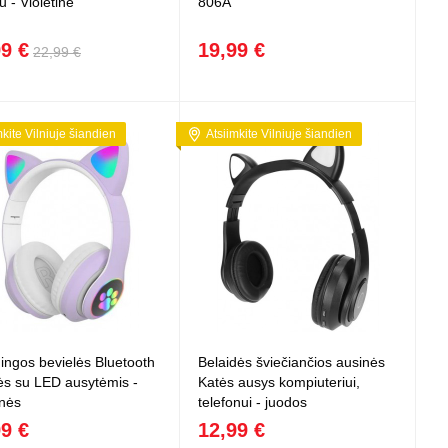
u - Violetinė
806A
99 €
19,99 €
22,99 €
mkite Vilniuje šiandien
Atsiimkite Vilniuje šiandien
ingos bevielės Bluetooth
Belaidės šviečiančios ausinės
ės su LED ausytėmis -
Katės ausys kompiuteriui,
inės
telefonui - juodos
99 €
12,99 €