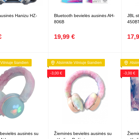
Vaikiški
Skvišai
Airsoft / Spyruokliniai ginklai
šviestu
t
Šviečiantis, su garsais
ausinės Hanizu HZ-
Bluetooth bevielės ausinės AH-
JBL st
esai
Minkštomis kulkomis šaudantys
806B
450B
Šautuvai su pistonais
Lankai / arbaletai
€
19,99 €
17,
Treniruočių peiliai - butterfly
 Vilniuje šiandien
Atsiimkite Vilniuje šiandien
Atsii
-3,00 €
-3,00 €
bevielės ausinės su
Žieminės bevielės ausinės su
Žiemi