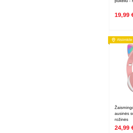
pūkeliu -
19,99 
Atsiimkite
Žaismingo
ausinės s
rožinės
24,99 