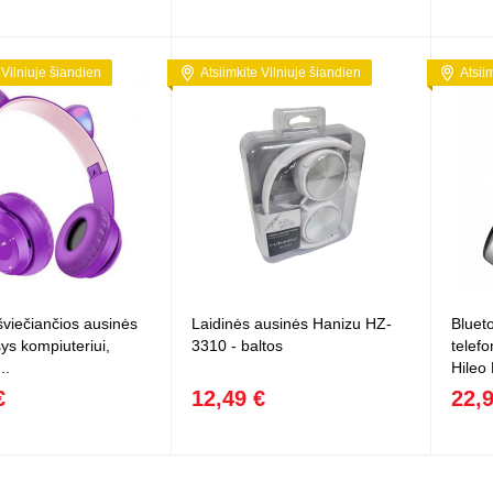
 Vilniuje šiandien
Atsiimkite Vilniuje šiandien
Atsii
šviečiančios ausinės
Laidinės ausinės Hanizu HZ-
Bluet
ys kompiuteriui,
3310 - baltos
telefo
..
Hileo
€
12,49 €
22,