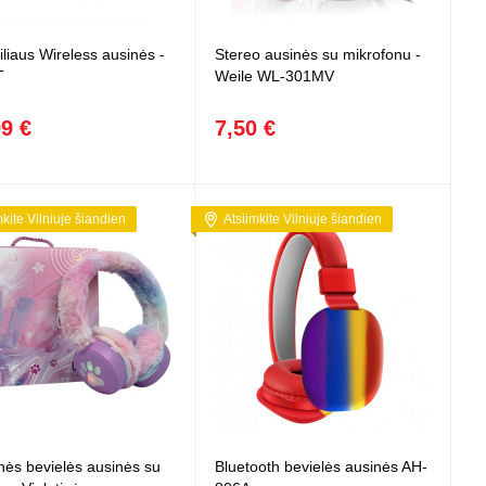
 projektoriai ir
vai
iliaus Wireless ausinės -
Stereo ausinės su mikrofonu -
T
Weile WL-301MV
99 €
7,50 €
mkite Vilniuje šiandien
Atsiimkite Vilniuje šiandien
nės bevielės ausinės su
Bluetooth bevielės ausinės AH-