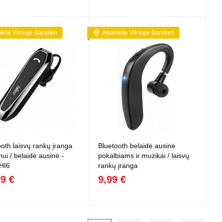
mkite Vilniuje šiandien
Atsiimkite Vilniuje šiandien
ooth laisvų rankų įranga
Bluetooth belaidė ausinė
nui / belaidė ausinė -
pokalbiams ir muzikai / laisvų
 HI6
rankų įranga
99 €
9,99 €