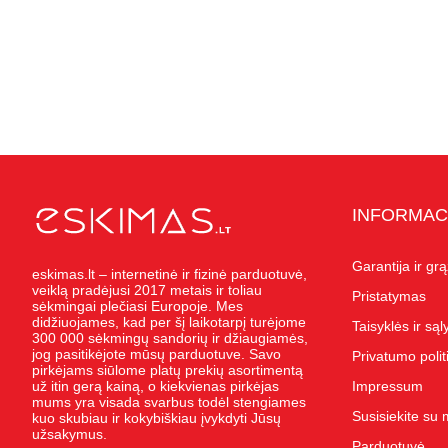
INFORMAC
Garantija ir gr
eskimas.lt – internetinė ir fizinė parduotuvė,
veiklą pradėjusi 2017 metais ir toliau
Pristatymas
sėkmingai plečiasi Europoje. Mes
didžiuojames, kad per šį laikotarpį turėjome
Taisyklės ir są
300 000 sėkmingų sandorių ir džiaugiamės,
jog pasitikėjote mūsų parduotuve. Savo
Privatumo polit
pirkėjams siūlome platų prekių asortimentą
už itin gerą kainą, o kiekvienas pirkėjas
Impressum
mums yra visada svarbus todėl stengiames
Susisiekite su
kuo skubiau ir kokybiškiau įvykdyti Jūsų
užsakymus.
Parduotuvė