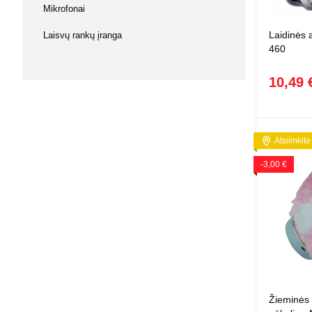
Mikrofonai
Squishy - 
Push Pop i
Laidinės 
Laisvų rankų įranga
Kiti antistr
460
10,49 
Atsiimkite
-3,00 €
Žieminės 