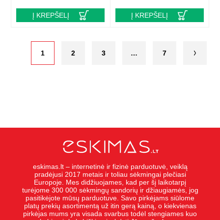
Į KREPŠELĮ
Į KREPŠELĮ
1
2
3
…
7
eskimas.lt – internetinė ir fizinė parduotuvė, veiklą
pradėjusi 2017 metais ir toliau sėkmingai plečiasi
Europoje. Mes didžiuojames, kad per šį laikotarpį
turėjome 300 000 sėkmingų sandorių ir džiaugiamės, jog
pasitikėjote mūsų parduotuve. Savo pirkėjams siūlome
platų prekių asortimentą už itin gerą kainą, o kiekvienas
pirkėjas mums yra visada svarbus todėl stengiames kuo