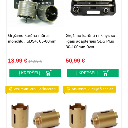
Gręžimo karūna mūrui,
Gręžimo karūnų rinkinys su
monolitui, SDS+, 65-80mm
ilgais adapteriais SDS Plus
30-100mm 9vnt.
13,99 €
50,99 €
14,99 €
Į KREPŠELĮ
Į KREPŠELĮ
Atsiimkite Vilniuje šiandien
Atsiimkite Vilniuje šiandien