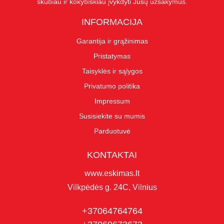
skubiau ir kokybiškiau įvykdyti Jūsų užsakymus.
INFORMACIJA
Garantija ir grąžinimas
Pristatymas
Taisyklės ir sąlygos
Privatumo politika
Impressum
Susisiekite su mumis
Parduotuvė
KONTAKTAI
www.eskimas.lt
Vilkpėdės g. 24C, Vilnius
+37064764764