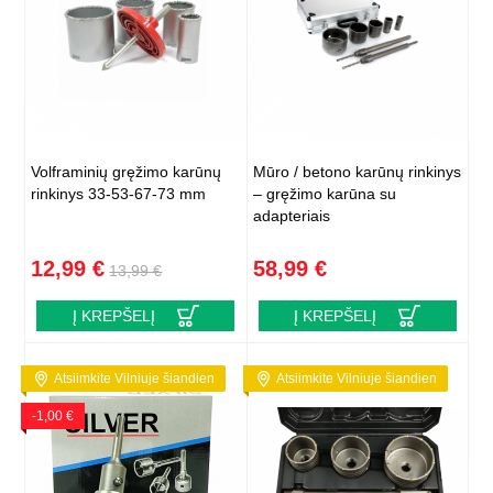
Volframinių gręžimo karūnų
Mūro / betono karūnų rinkinys
rinkinys 33-53-67-73 mm
– gręžimo karūna su
adapteriais
12,99 €
58,99 €
13,99 €
Į KREPŠELĮ
Į KREPŠELĮ
Atsiimkite Vilniuje šiandien
Atsiimkite Vilniuje šiandien
-1,00 €