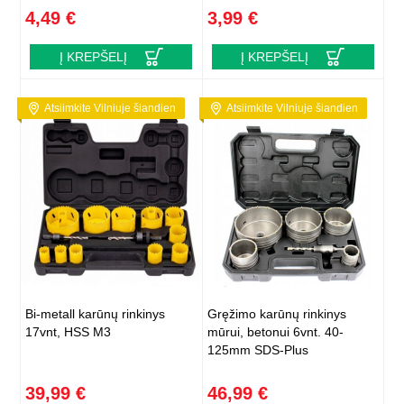
4,49 €
3,99 €
Į KREPŠELĮ
Į KREPŠELĮ
Atsiimkite Vilniuje šiandien
Atsiimkite Vilniuje šiandien
Bi-metall karūnų rinkinys
Gręžimo karūnų rinkinys
17vnt, HSS M3
mūrui, betonui 6vnt. 40-
125mm SDS-Plus
39,99 €
46,99 €