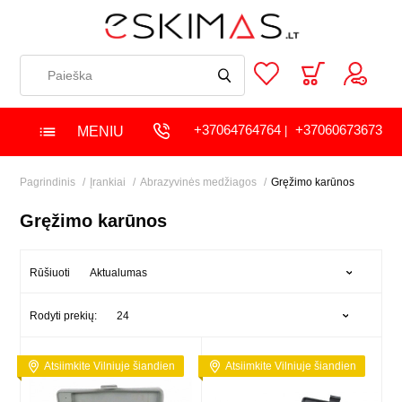
+37064764764
+37060673673
MENIU
|
Pagrindinis
Įrankiai
Abrazyvinės medžiagos
Gręžimo karūnos
Gręžimo karūnos
Aktualumas
Rūšiuoti
24
Rodyti prekių:
Atsiimkite Vilniuje šiandien
Atsiimkite Vilniuje šiandien