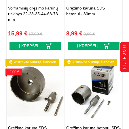
Volframinių gręžimo karūnų
Gręžimo karūna SDS+
rinkinys 22-28-35-44-68-73
betonui - 80mm
mm
15,99 €
8,99 €
17,99 €
9,99 €
Į KREPŠELĮ
Į KREPŠELĮ
FILTRUOTI
Atsiimkite Vilniuje šiandien
Atsiimkite Vilniuje šiandien
-2,00 €
Gręžimo karūna SDS +
Gręžimo karūna betonui SDS-