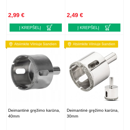
2,99 €
2,49 €
Į KREPŠELĮ
Į KREPŠELĮ
Atsiimkite Vilniuje šiandien
Atsiimkite Vilniuje šiandien
Deimantinė gręžimo karūna,
Deimantinė gręžimo karūna,
40mm
30mm