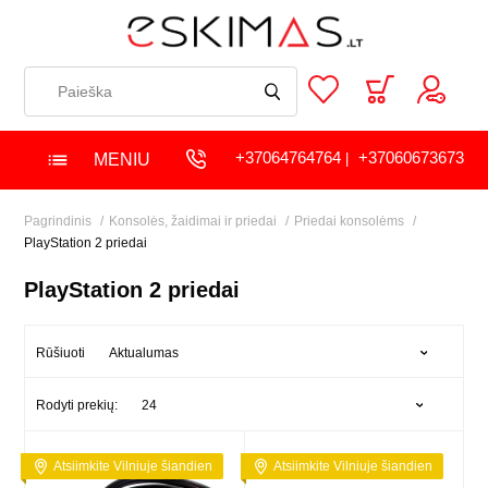
+37064764764
+37060673673
MENIU
|
Pagrindinis
Konsolės, žaidimai ir priedai
Priedai konsolėms
PlayStation 2 priedai
PlayStation 2 priedai
Aktualumas
Rūšiuoti
24
Rodyti prekių:
Atsiimkite Vilniuje šiandien
Atsiimkite Vilniuje šiandien