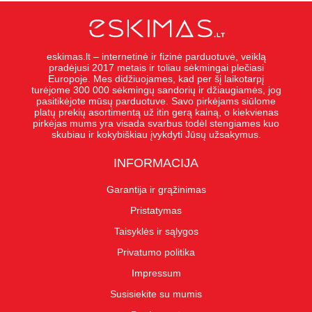
eskimas.lt – internetinė ir fizinė parduotuvė, veiklą
pradėjusi 2017 metais ir toliau sėkmingai plečiasi
Europoje. Mes didžiuojames, kad per šį laikotarpį
turėjome 300 000 sėkmingų sandorių ir džiaugiamės, jog
pasitikėjote mūsų parduotuve. Savo pirkėjams siūlome
platų prekių asortimentą už itin gerą kainą, o kiekvienas
pirkėjas mums yra visada svarbus todėl stengiames kuo
skubiau ir kokybiškiau įvykdyti Jūsų užsakymus.
INFORMACIJA
Garantija ir grąžinimas
Pristatymas
Taisyklės ir sąlygos
Privatumo politika
Impressum
Susisiekite su mumis