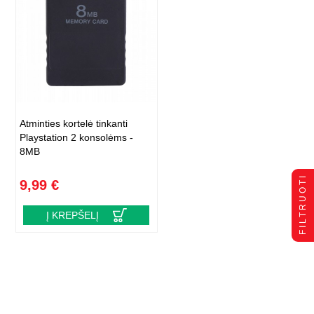
Atminties kortelė tinkanti
Playstation 2 konsolėms -
8MB
FILTRUOTI
9,99 €
Į KREPŠELĮ