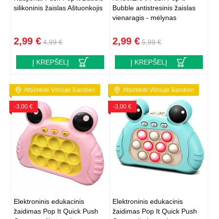
silikoninis žaislas Aštuonkojis
Bubble antistresinis žaislas
vienaragis - mėlynas
2,99 €
2,99 €
4,99 €
5,99 €
Į KREPŠELĮ
Į KREPŠELĮ
Atsiimkite Vilniuje šiandien
Atsiimkite Vilniuje šiandien
-3,00 €
-3,00 €
Elektroninis edukacinis
Elektroninis edukacinis
žaidimas Pop It Quick Push
žaidimas Pop It Quick Push