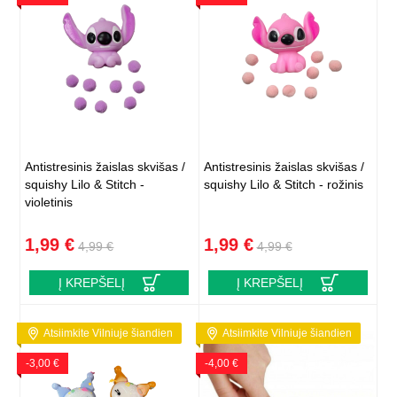
Antistresinis žaislas skvišas /
Antistresinis žaislas skvišas /
squishy Lilo & Stitch -
squishy Lilo & Stitch - rožinis
violetinis
1,99 €
1,99 €
4,99 €
4,99 €
Į KREPŠELĮ
Į KREPŠELĮ
Atsiimkite Vilniuje šiandien
Atsiimkite Vilniuje šiandien
-3,00 €
-4,00 €