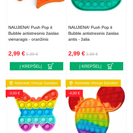
NAUJIENA! Push Pop it
NAUJIENA! Push Pop it
Bubble antistresinis žaislas
Bubble antistresinis žaislas
vienaragis - oranžinis
antis - žalia
2,99 €
2,99 €
5,99 €
3,99 €
Į KREPŠELĮ
Į KREPŠELĮ
Atsiimkite Vilniuje šiandien
Atsiimkite Vilniuje šiandien
-3,00 €
-4,00 €