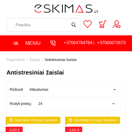
+37064764764
+37060673673
MENIU
|
Pagrindinis
Žaislai
Antistresiniai žaislai
Antistresiniai žaislai
Aktualumas
Rūšiuoti
24
Rodyti prekių:
Atsiimkite Vilniuje šiandien
Atsiimkite Vilniuje šiandien
-3,00 €
-3,00 €