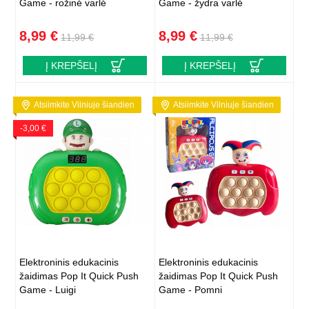
Game - rožinė varlė
Game - žydra varlė
8,99 €
8,99 €
11,99 €
11,99 €
Į KREPŠELĮ
Į KREPŠELĮ
Atsiimkite Vilniuje šiandien
Atsiimkite Vilniuje šiandien
-3,00 €
Elektroninis edukacinis
Elektroninis edukacinis
žaidimas Pop It Quick Push
žaidimas Pop It Quick Push
Game - Luigi
Game - Pomni