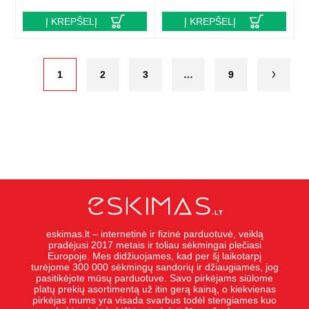
Į KREPŠELĮ
Į KREPŠELĮ
1
2
3
…
9
eskimas.lt – internetinė ir fizinė parduotuvė, veiklą
pradėjusi 2017 metais ir toliau sėkmingai plečiasi
Europoje. Mes didžiuojames, kad per šį laikotarpį
turėjome 300 000 sėkmingų sandorių ir džiaugiamės, jog
pasitikėjote mūsų parduotuve. Savo pirkėjams siūlome
platų prekių asortimentą už itin gerą kainą, o kiekvienas
pirkėjas mums yra visada svarbus todėl stengiames kuo