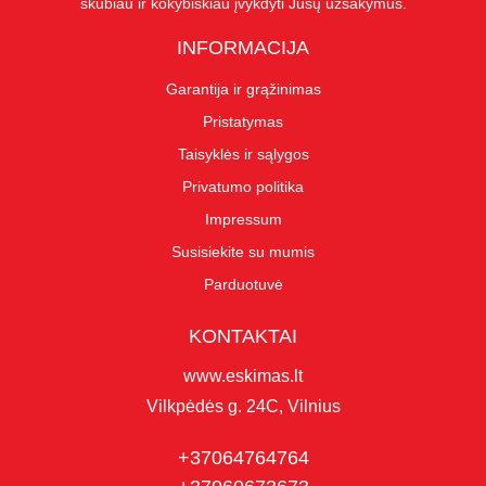
skubiau ir kokybiškiau įvykdyti Jūsų užsakymus.
INFORMACIJA
Garantija ir grąžinimas
Pristatymas
Taisyklės ir sąlygos
Privatumo politika
Impressum
Susisiekite su mumis
Parduotuvė
KONTAKTAI
www.eskimas.lt
Vilkpėdės g. 24C, Vilnius
+37064764764