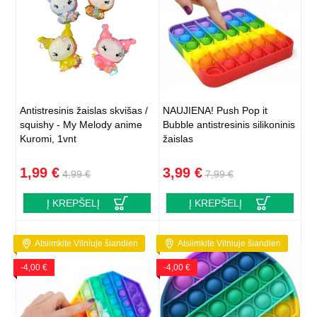
Antistresinis žaislas skvišas /
NAUJIENA! Push Pop it
squishy - My Melody anime
Bubble antistresinis silikoninis
Kuromi, 1vnt
žaislas
1,99 €
3,99 €
4,99 €
7,99 €
Į KREPŠELĮ
Į KREPŠELĮ
Atsiimkite Vilniuje šiandien
Atsiimkite Vilniuje šiandien
-4,00 €
-4,00 €