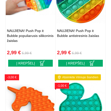
NAUJIENA! Push Pop it
NAUJIENA! Push Pop it
Bubble populiarusis silikoninis
Bubble antistresinis žaislas
žaislas
2,99 €
2,99 €
6,99 €
6,99 €
Į KREPŠELĮ
Į KREPŠELĮ
-3,00 €
Atsiimkite Vilniuje šiandien
-1,00 €