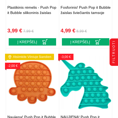
Plastikinis rėmelis - Push Pop
Fosforinis! Push Pop it Bubble
it Bubble silikoninis žaislas
žaislas šviečiantis tamsoje
3,99 €
4,99 €
7,99 €
8,99 €
Į KREPŠELĮ
Į KREPŠELĮ
FILTRUOTI
Atsiimkite Vilniuje šiandien
-3,00 €
-2,00 €
Naujiena! Push Pop it Bubble
NAUJIENA! Push Pop it