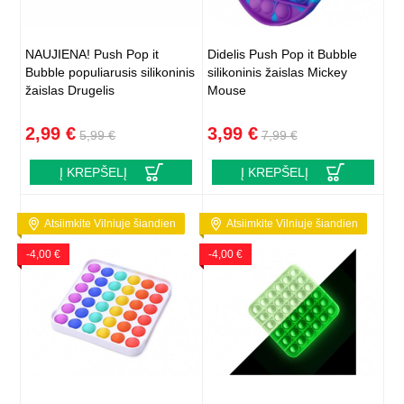
NAUJIENA! Push Pop it
Didelis Push Pop it Bubble
Bubble populiarusis silikoninis
silikoninis žaislas Mickey
žaislas Drugelis
Mouse
2,99 €
3,99 €
5,99 €
7,99 €
Į KREPŠELĮ
Į KREPŠELĮ
Atsiimkite Vilniuje šiandien
Atsiimkite Vilniuje šiandien
-4,00 €
-4,00 €