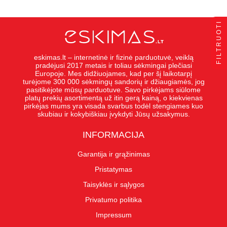
FILTRUOTI
eskimas.lt – internetinė ir fizinė parduotuvė, veiklą
pradėjusi 2017 metais ir toliau sėkmingai plečiasi
Europoje. Mes didžiuojames, kad per šį laikotarpį
turėjome 300 000 sėkmingų sandorių ir džiaugiamės, jog
pasitikėjote mūsų parduotuve. Savo pirkėjams siūlome
platų prekių asortimentą už itin gerą kainą, o kiekvienas
pirkėjas mums yra visada svarbus todėl stengiames kuo
skubiau ir kokybiškiau įvykdyti Jūsų užsakymus.
INFORMACIJA
Garantija ir grąžinimas
Pristatymas
Taisyklės ir sąlygos
Privatumo politika
Impressum