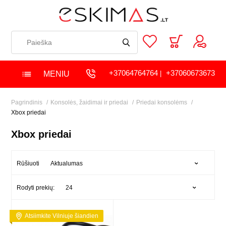
+37064764764
+37060673673
MENIU
|
Pagrindinis
Konsolės, žaidimai ir priedai
Priedai konsolėms
Xbox priedai
Xbox priedai
Aktualumas
Rūšiuoti
24
Rodyti prekių:
Atsiimkite Vilniuje šiandien