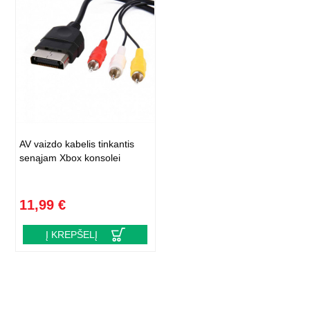
AV vaizdo kabelis tinkantis
senąjam Xbox konsolei
11,99 €
Į KREPŠELĮ