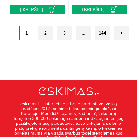
Į KREPŠELĮ
Į KREPŠELĮ
1
2
3
…
144
eskimas.lt – internetinė ir fizinė parduotuvė, veiklą
pradėjusi 2017 metais ir toliau sėkmingai plečiasi
Europoje. Mes didžiuojames, kad per šį laikotarpį
turėjome 300 000 sėkmingų sandorių ir džiaugiamės, jog
pasitikėjote mūsų parduotuve. Savo pirkėjams siūlome
platų prekių asortimentą už itin gerą kainą, o kiekvienas
pirkėjas mums yra visada svarbus todėl stengiames kuo