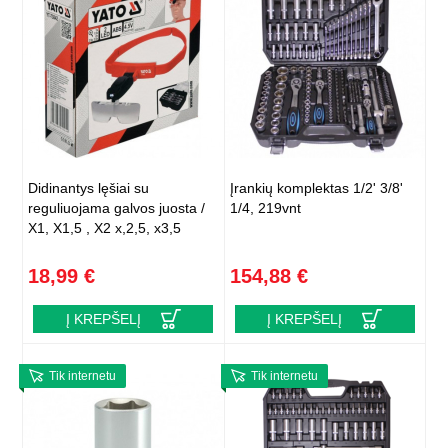
Didinantys lęšiai su
Įrankių komplektas 1/2' 3/8'
reguliuojama galvos juosta /
1/4, 219vnt
X1, X1,5 , X2 x,2,5, x3,5
18,99 €
154,88 €
Į KREPŠELĮ
Į KREPŠELĮ
Tik internetu
Tik internetu