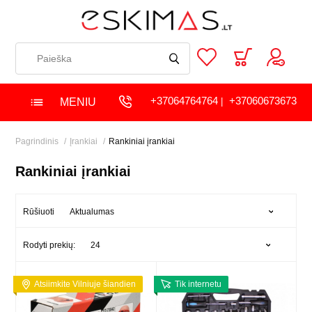
+37064764764
+37060673673
MENIU
|
Pagrindinis
Įrankiai
Rankiniai įrankiai
Rankiniai įrankiai
Aktualumas
Rūšiuoti
24
Rodyti prekių:
Atsiimkite Vilniuje šiandien
Tik internetu