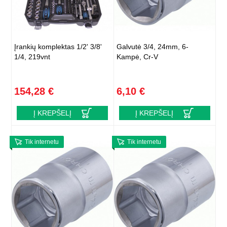
Įrankių komplektas 1/2' 3/8'
Galvutė 3/4, 24mm, 6-
1/4, 219vnt
Kampė, Cr-V
154,28 €
6,10 €
Į KREPŠELĮ
Į KREPŠELĮ
Tik internetu
Tik internetu