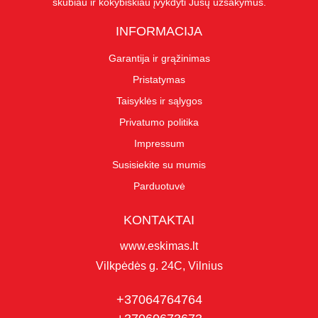
skubiau ir kokybiškiau įvykdyti Jūsų užsakymus.
INFORMACIJA
Garantija ir grąžinimas
Pristatymas
Taisyklės ir sąlygos
Privatumo politika
Impressum
Susisiekite su mumis
Parduotuvė
KONTAKTAI
www.eskimas.lt
Vilkpėdės g. 24C, Vilnius
+37064764764