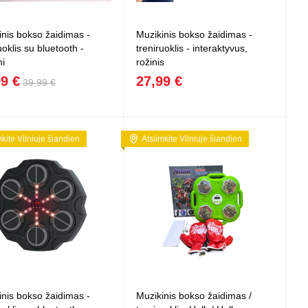
 projektoriai ir
vai
inis bokso žaidimas -
Muzikinis bokso žaidimas -
uoklis su bluetooth -
treniruoklis - interaktyvus,
i
rožinis
99 €
27,99 €
39,99 €
mkite Vilniuje šiandien
Atsiimkite Vilniuje šiandien
inis bokso žaidimas -
Muzikinis bokso žaidimas /