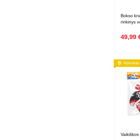
Squishy - 
Push Pop i
Bokso kri
Kiti antistr
rinkinys 
49,99 
Atsiimkite
Vaikiškos