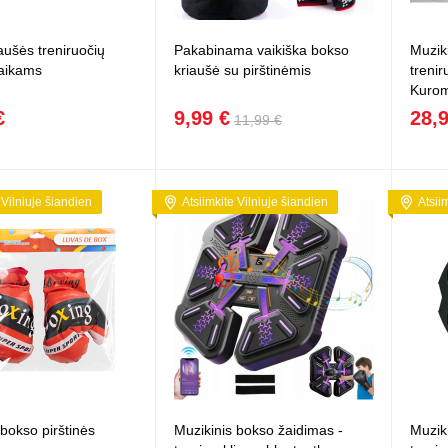
Vaikiški
Skvišai
Airsoft / Spyruokliniai ginklai
šviestu
t
Šviečiantis, su garsais
aušės treniruočių
Pakabinama vaikiška bokso
Muzik
esai
Minkštomis kulkomis šaudantys
vaikams
kriaušė su pirštinėmis
trenir
Šautuvai su pistonais
Kurom
Lankai / arbaletai
€
9,99 €
28,
11,99 €
Treniruočių peiliai - butterfly
 Vilniuje šiandien
Atsiimkite Vilniuje šiandien
Atsii
 bokso pirštinės
Muzikinis bokso žaidimas -
Muzik