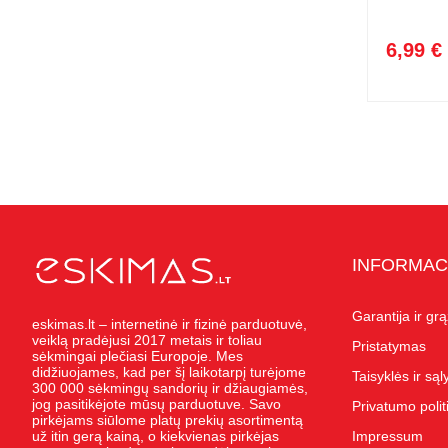
6,99 €
INFORMAC
Garantija ir gr
eskimas.lt – internetinė ir fizinė parduotuvė,
veiklą pradėjusi 2017 metais ir toliau
Pristatymas
sėkmingai plečiasi Europoje. Mes
didžiuojames, kad per šį laikotarpį turėjome
Taisyklės ir są
300 000 sėkmingų sandorių ir džiaugiamės,
jog pasitikėjote mūsų parduotuve. Savo
Privatumo polit
pirkėjams siūlome platų prekių asortimentą
už itin gerą kainą, o kiekvienas pirkėjas
Impressum