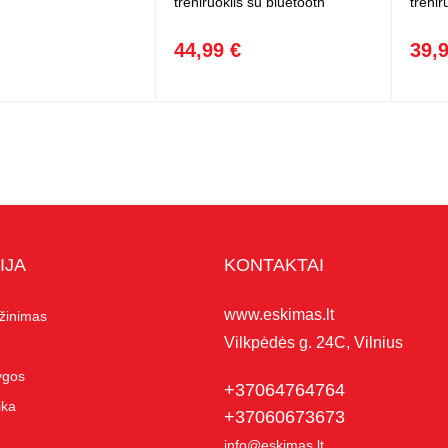
treniruoklis su bluetooth
trenir
44,99 €
39,
IJA
KONTAKTAI
www.eskimas.lt
ąžinimas
Vilkpėdės g. 24C, Vilnius
lygos
+37064764764
ika
+37060673673
info@eskimas.lt