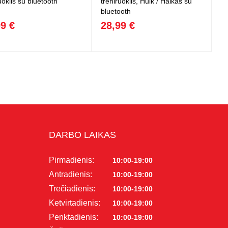
uoklis su bluetooth
treniruoklis, Hulk / Halkas su
bluetooth
99 €
28,99 €
DARBO LAIKAS
Pirmadienis:
10:00-19:00
Antradienis:
10:00-19:00
Trečiadienis:
10:00-19:00
Ketvirtadienis:
10:00-19:00
Penktadienis:
10:00-19:00