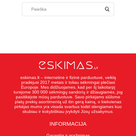
eskimas.lt – internetinė ir fizinė parduotuvė, veiklą
pradėjusi 2017 metais ir toliau sėkmingai plečiasi
Europoje. Mes didžiuojames, kad per šį laikotarpį
turėjome 300 000 sėkmingų sandorių ir džiaugiamės, jog
pasitikėjote mūsų parduotuve. Savo pirkėjams siūlome
platų prekių asortimentą už itin gerą kainą, o kiekvienas
pirkėjas mums yra visada svarbus todėl stengiames kuo
skubiau ir kokybiškiau įvykdyti Jūsų užsakymus.
INFORMACIJA
Garantija ir grąžinimas