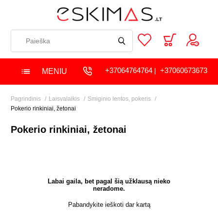
+37064764764
+37060673673
MENIU
|
Pagrindinis
Laisvalaikis
Smiginio lentos, pokeris
Pokerio rinkiniai, žetonai
Pokerio rinkiniai, žetonai
Labai gaila, bet pagal šią užklausą nieko
neradome.
Pabandykite ieškoti dar kartą