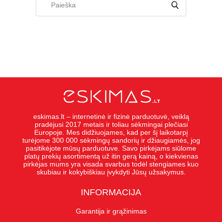
eskimas.lt – internetinė ir fizinė parduotuvė, veiklą
pradėjusi 2017 metais ir toliau sėkmingai plečiasi
Europoje. Mes didžiuojames, kad per šį laikotarpį
turėjome 300 000 sėkmingų sandorių ir džiaugiamės, jog
pasitikėjote mūsų parduotuve. Savo pirkėjams siūlome
platų prekių asortimentą už itin gerą kainą, o kiekvienas
pirkėjas mums yra visada svarbus todėl stengiames kuo
skubiau ir kokybiškiau įvykdyti Jūsų užsakymus.
INFORMACIJA
Garantija ir grąžinimas