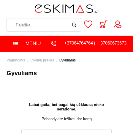
+37064764764
+37060673673
MENIU
|
Pagrindinis
Gyvūnų prekės
Gyvuliams
Gyvuliams
Labai gaila, bet pagal šią užklausą nieko
neradome.
Pabandykite ieškoti dar kartą