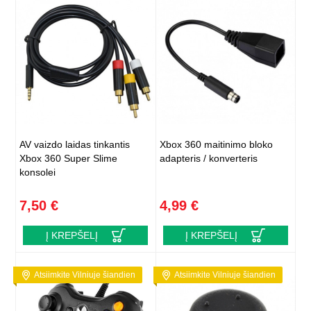
AV vaizdo laidas tinkantis
Xbox 360 maitinimo bloko
Xbox 360 Super Slime
adapteris / konverteris
konsolei
7,50 €
4,99 €
Į KREPŠELĮ
Į KREPŠELĮ
Atsiimkite Vilniuje šiandien
Atsiimkite Vilniuje šiandien