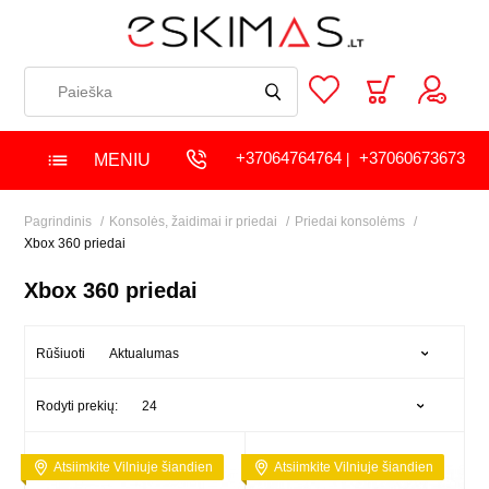
+37064764764
+37060673673
MENIU
|
Pagrindinis
Konsolės, žaidimai ir priedai
Priedai konsolėms
Xbox 360 priedai
Xbox 360 priedai
Aktualumas
Rūšiuoti
24
Rodyti prekių:
Atsiimkite Vilniuje šiandien
Atsiimkite Vilniuje šiandien