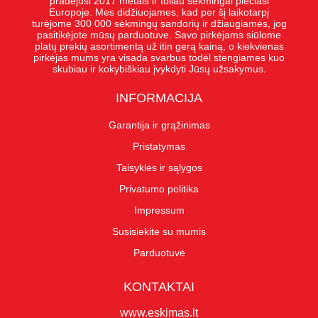
pradėjusi 2017 metais ir toliau sėkmingai plečiasi
Europoje. Mes didžiuojames, kad per šį laikotarpį
turėjome 300 000 sėkmingų sandorių ir džiaugiamės, jog
pasitikėjote mūsų parduotuve. Savo pirkėjams siūlome
platų prekių asortimentą už itin gerą kainą, o kiekvienas
pirkėjas mums yra visada svarbus todėl stengiames kuo
skubiau ir kokybiškiau įvykdyti Jūsų užsakymus.
INFORMACIJA
Garantija ir grąžinimas
Pristatymas
Taisyklės ir sąlygos
Privatumo politika
Impressum
Susisiekite su mumis
Parduotuvė
KONTAKTAI
www.eskimas.lt