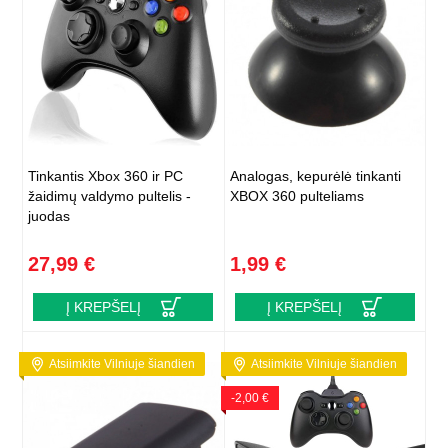
Tinkantis Xbox 360 ir PC
Analogas, kepurėlė tinkanti
žaidimų valdymo pultelis -
XBOX 360 pulteliams
juodas
27,99 €
1,99 €
Į KREPŠELĮ
Į KREPŠELĮ
Atsiimkite Vilniuje šiandien
Atsiimkite Vilniuje šiandien
-2,00 €