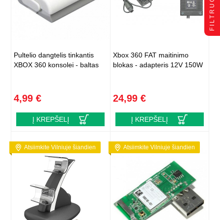
FILTRUOTI
Pultelio dangtelis tinkantis
Xbox 360 FAT maitinimo
XBOX 360 konsolei - baltas
blokas - adapteris 12V 150W
4,99 €
24,99 €
Į KREPŠELĮ
Į KREPŠELĮ
Atsiimkite Vilniuje šiandien
Atsiimkite Vilniuje šiandien