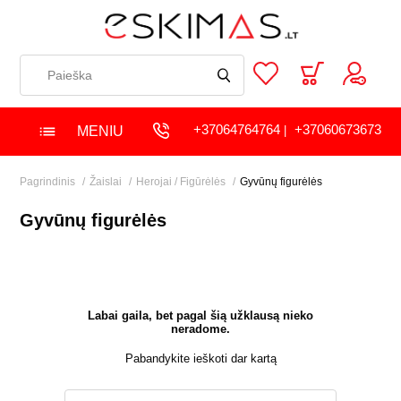
+37064764764
+37060673673
MENIU
|
Pagrindinis
Žaislai
Herojai / Figūrėlės
Gyvūnų figurėlės
Gyvūnų figurėlės
Labai gaila, bet pagal šią užklausą nieko
neradome.
Pabandykite ieškoti dar kartą