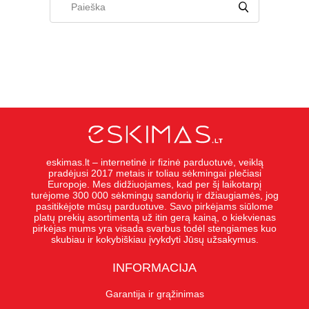
eskimas.lt – internetinė ir fizinė parduotuvė, veiklą
pradėjusi 2017 metais ir toliau sėkmingai plečiasi
Europoje. Mes didžiuojames, kad per šį laikotarpį
turėjome 300 000 sėkmingų sandorių ir džiaugiamės, jog
pasitikėjote mūsų parduotuve. Savo pirkėjams siūlome
platų prekių asortimentą už itin gerą kainą, o kiekvienas
pirkėjas mums yra visada svarbus todėl stengiames kuo
skubiau ir kokybiškiau įvykdyti Jūsų užsakymus.
INFORMACIJA
Garantija ir grąžinimas