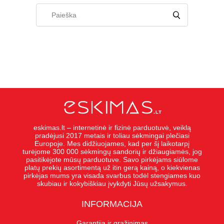
eskimas.lt – internetinė ir fizinė parduotuvė, veiklą
pradėjusi 2017 metais ir toliau sėkmingai plečiasi
Europoje. Mes didžiuojames, kad per šį laikotarpį
turėjome 300 000 sėkmingų sandorių ir džiaugiamės, jog
pasitikėjote mūsų parduotuve. Savo pirkėjams siūlome
platų prekių asortimentą už itin gerą kainą, o kiekvienas
pirkėjas mums yra visada svarbus todėl stengiames kuo
skubiau ir kokybiškiau įvykdyti Jūsų užsakymus.
INFORMACIJA
Garantija ir grąžinimas