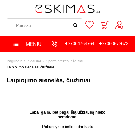
+37064764764
+37060673673
MENIU
|
Pagrindinis
Žaislai
Sporto prekės ir žaislai
Laipiojimo sienelės, čiužiniai
Laipiojimo sienelės, čiužiniai
Labai gaila, bet pagal šią užklausą nieko
neradome.
Pabandykite ieškoti dar kartą