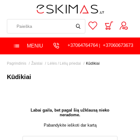
+37064764764
+37060673673
MENIU
|
Pagrindinis
Žaislai
Lėlės / Lėlių priedai
Kūdikiai
Kūdikiai
Labai gaila, bet pagal šią užklausą nieko
neradome.
Pabandykite ieškoti dar kartą