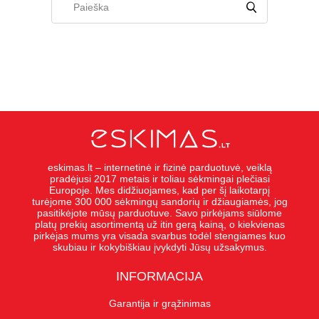
eskimas.lt – internetinė ir fizinė parduotuvė, veiklą
pradėjusi 2017 metais ir toliau sėkmingai plečiasi
Europoje. Mes didžiuojames, kad per šį laikotarpį
turėjome 300 000 sėkmingų sandorių ir džiaugiamės, jog
pasitikėjote mūsų parduotuve. Savo pirkėjams siūlome
platų prekių asortimentą už itin gerą kainą, o kiekvienas
pirkėjas mums yra visada svarbus todėl stengiames kuo
skubiau ir kokybiškiau įvykdyti Jūsų užsakymus.
INFORMACIJA
Garantija ir grąžinimas