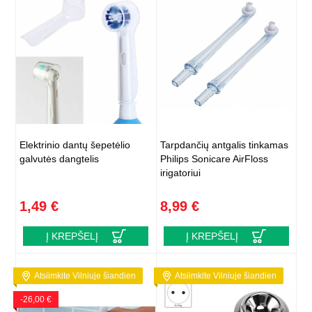
Elektrinio dantų šepetėlio
Tarpdančių antgalis tinkamas
galvutės dangtelis
Philips Sonicare AirFloss
irigatoriui
1,49 €
8,99 €
Į KREPŠELĮ
Į KREPŠELĮ
Atsiimkite Vilniuje šiandien
Atsiimkite Vilniuje šiandien
-26,00 €