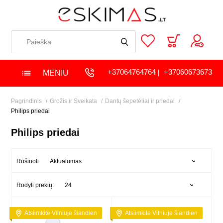
+37064764764
+37060673673
MENIU
|
Pagrindinis
Grožis ir Sveikata
Dantų šepetėliai ir priedai
Philips priedai
Philips priedai
Aktualumas
Rūšiuoti
24
Rodyti prekių:
Atsiimkite Vilniuje šiandien
Atsiimkite Vilniuje šiandien