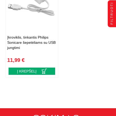
FILTRUOTI
Įkroviklis, tinkantis Philips
Sonicare šepetėliams su USB
jungtimi
11,99 €
Į KREPŠELĮ