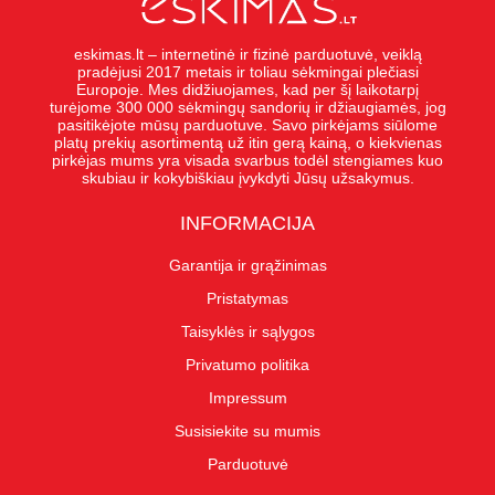
eskimas.lt – internetinė ir fizinė parduotuvė, veiklą
pradėjusi 2017 metais ir toliau sėkmingai plečiasi
Europoje. Mes didžiuojames, kad per šį laikotarpį
turėjome 300 000 sėkmingų sandorių ir džiaugiamės, jog
pasitikėjote mūsų parduotuve. Savo pirkėjams siūlome
platų prekių asortimentą už itin gerą kainą, o kiekvienas
pirkėjas mums yra visada svarbus todėl stengiames kuo
skubiau ir kokybiškiau įvykdyti Jūsų užsakymus.
INFORMACIJA
Garantija ir grąžinimas
Pristatymas
Taisyklės ir sąlygos
Privatumo politika
Impressum
Susisiekite su mumis
Parduotuvė