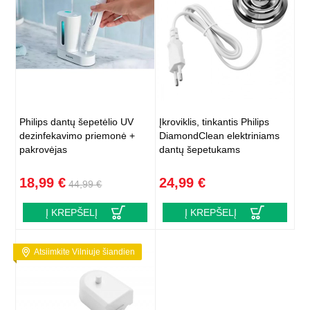
Philips dantų šepetėlio UV
Įkroviklis, tinkantis Philips
dezinfekavimo priemonė +
DiamondClean elektriniams
pakrovėjas
dantų šepetukams
18,99 €
24,99 €
44,99 €
Į KREPŠELĮ
Į KREPŠELĮ
Atsiimkite Vilniuje šiandien