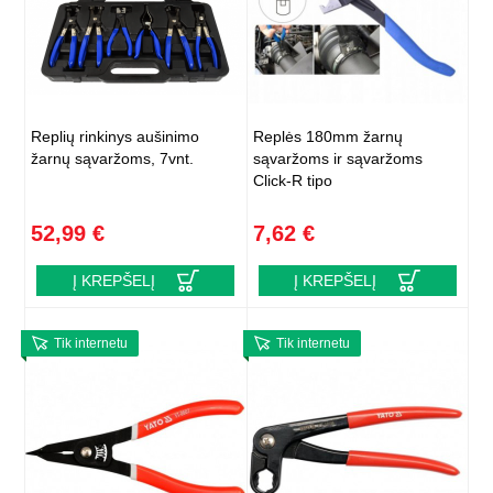
Replių rinkinys aušinimo
Replės 180mm žarnų
žarnų sąvaržoms, 7vnt.
sąvaržoms ir sąvaržoms
Click-R tipo
52,99 €
7,62 €
Į KREPŠELĮ
Į KREPŠELĮ
Tik internetu
Tik internetu