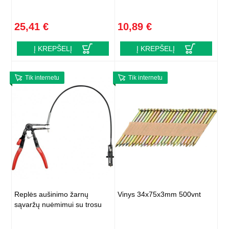
25,41 €
10,89 €
Į KREPŠELĮ
Į KREPŠELĮ
Tik internetu
Tik internetu
Replės aušinimo žarnų
Vinys 34x75x3mm 500vnt
sąvaržų nuėmimui su trosu