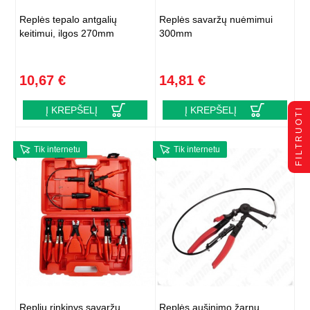
Replės tepalo antgalių
Replės savaržų nuėmimui
keitimui, ilgos 270mm
300mm
10,67 €
14,81 €
Į KREPŠELĮ
Į KREPŠELĮ
FILTRUOTI
Tik internetu
Tik internetu
Replių rinkinys sąvaržų
Replės aušinimo žarnų