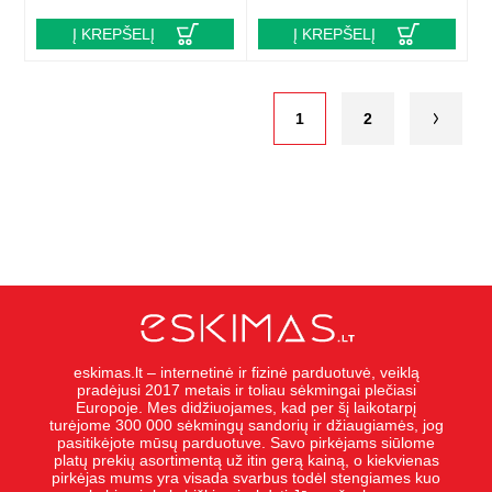
Į KREPŠELĮ
Į KREPŠELĮ
1
2
eskimas.lt – internetinė ir fizinė parduotuvė, veiklą
pradėjusi 2017 metais ir toliau sėkmingai plečiasi
Europoje. Mes didžiuojames, kad per šį laikotarpį
turėjome 300 000 sėkmingų sandorių ir džiaugiamės, jog
pasitikėjote mūsų parduotuve. Savo pirkėjams siūlome
platų prekių asortimentą už itin gerą kainą, o kiekvienas
pirkėjas mums yra visada svarbus todėl stengiames kuo