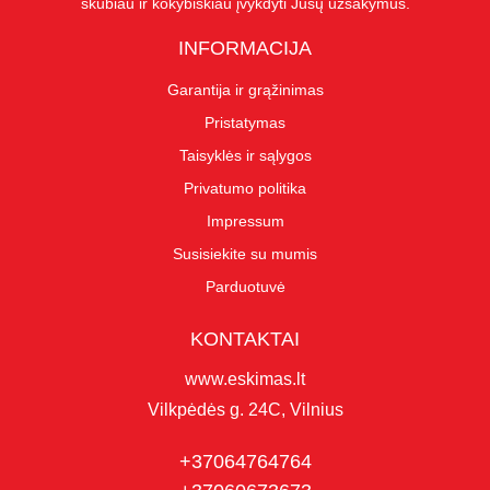
skubiau ir kokybiškiau įvykdyti Jūsų užsakymus.
INFORMACIJA
Garantija ir grąžinimas
Pristatymas
Taisyklės ir sąlygos
Privatumo politika
Impressum
Susisiekite su mumis
Parduotuvė
KONTAKTAI
www.eskimas.lt
Vilkpėdės g. 24C, Vilnius
+37064764764