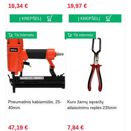
16,34 €
19,97 €
Į KREPŠELĮ
Į KREPŠELĮ
Tik internetu
Tik internetu
Pneumatinis kabiamūšis, 25-
Kuro žarnų sąvaržų
40mm.
atlaisvinimo replės 235mm
47,19 €
7,84 €