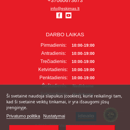
+37060673673
info@eskimas.lt
DARBO LAIKAS
Pirmadienis:
10:00-19:00
Antradienis:
10:00-19:00
Trečiadienis:
10:00-19:00
Ketvirtadienis:
10:00-19:00
Penktadienis:
10:00-19:00
Šeštadienis:
Nedirbame
Sekmadienis:
Nedirbame
Ši svetainė naudoja slapukus (cookies), kurie reikalingi tam,
kad ši svetainė veiktų tinkamai, ir yra išsaugomi jūsų
įrenginyje.
Privatumo politika
Nustatymai
© 2017 - 2026, Visos teisės saugomos