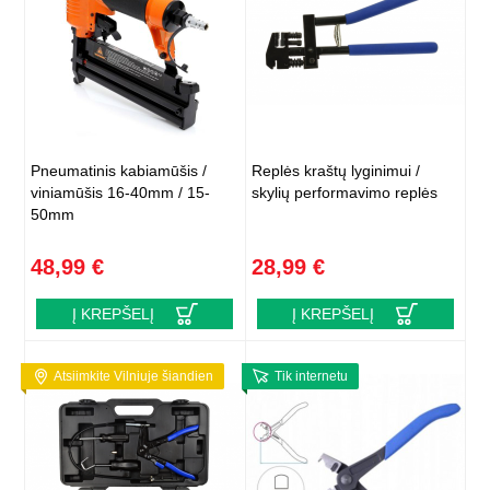
Pneumatinis kabiamūšis /
Replės kraštų lyginimui /
viniamūšis 16-40mm / 15-
skylių performavimo replės
50mm
48,99 €
28,99 €
Į KREPŠELĮ
Į KREPŠELĮ
Atsiimkite Vilniuje šiandien
Tik internetu