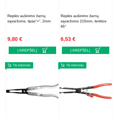
Replės aušinimo žarnų
Replės aušinimo žarnų
sąvaržoms, tipas"+", 2mm
sąvaržoms 215mm, lenktos
45°
9,80 €
6,53 €
Į KREPŠELĮ
Į KREPŠELĮ
Tik internetu
Tik internetu