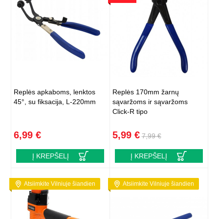
Replės apkaboms, lenktos
Replės 170mm žarnų
45°, su fiksacija, L-220mm
sąvaržoms ir sąvaržoms
Click-R tipo
6,99 €
5,99 €
7,99 €
Į KREPŠELĮ
Į KREPŠELĮ
Atsiimkite Vilniuje šiandien
Atsiimkite Vilniuje šiandien