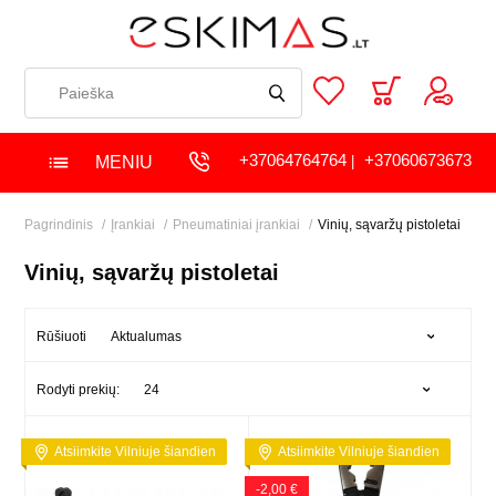
+37064764764
+37060673673
MENIU
|
Pagrindinis
Įrankiai
Pneumatiniai įrankiai
Vinių, sąvaržų pistoletai
Vinių, sąvaržų pistoletai
Aktualumas
Rūšiuoti
24
Rodyti prekių:
Atsiimkite Vilniuje šiandien
Atsiimkite Vilniuje šiandien
-2,00 €