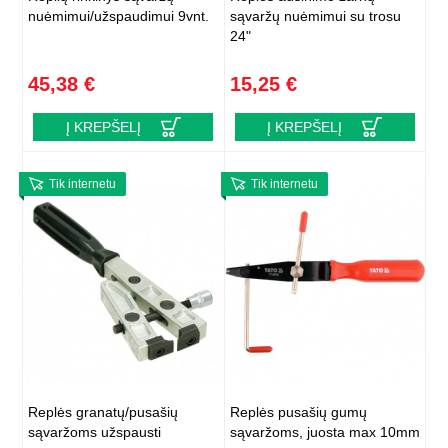
nuėmimui/užspaudimui 9vnt.
sąvaržų nuėmimui su trosu
24"
45,38 €
15,25 €
Į KREPŠELĮ
Į KREPŠELĮ
Tik internetu
Tik internetu
Replės granatų/pusašių
Replės pusašių gumų
sąvaržoms užspausti
sąvaržoms, juosta max 10mm