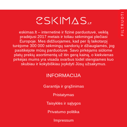
FILTRUOTI
eskimas.lt – internetinė ir fizinė parduotuvė, veiklą
pradėjusi 2017 metais ir toliau sėkmingai plečiasi
Europoje. Mes didžiuojames, kad per šį laikotarpį
turėjome 300 000 sėkmingų sandorių ir džiaugiamės, jog
pasitikėjote mūsų parduotuve. Savo pirkėjams siūlome
platų prekių asortimentą už itin gerą kainą, o kiekvienas
pirkėjas mums yra visada svarbus todėl stengiames kuo
skubiau ir kokybiškiau įvykdyti Jūsų užsakymus.
INFORMACIJA
Garantija ir grąžinimas
Pristatymas
Taisyklės ir sąlygos
Privatumo politika
Impressum