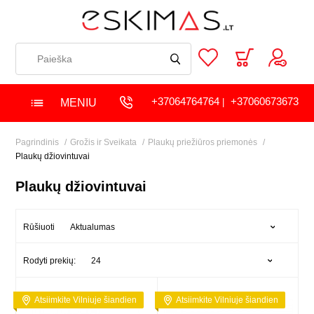
+37064764764
+37060673673
MENIU
|
Pagrindinis
Grožis ir Sveikata
Plaukų priežiūros priemonės
Plaukų džiovintuvai
Plaukų džiovintuvai
Aktualumas
Rūšiuoti
24
Rodyti prekių:
Atsiimkite Vilniuje šiandien
Atsiimkite Vilniuje šiandien