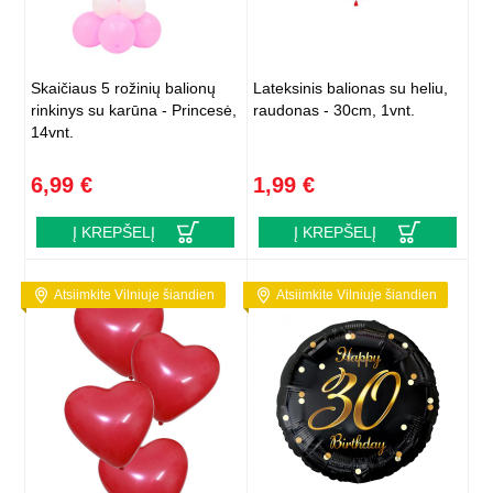
Skaičiaus 5 rožinių balionų
Lateksinis balionas su heliu,
rinkinys su karūna - Princesė,
raudonas - 30cm, 1vnt.
14vnt.
6,99 €
1,99 €
Į KREPŠELĮ
Į KREPŠELĮ
Atsiimkite Vilniuje šiandien
Atsiimkite Vilniuje šiandien