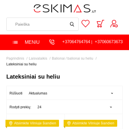
+37064764764
+37060673673
MENIU
|
Pagrindinis
Laisvalaikis
Balionai / balionai su heliu
Lateksiniai su heliu
Lateksiniai su heliu
Aktualumas
Rūšiuoti
24
Rodyti prekių:
Atsiimkite Vilniuje šiandien
Atsiimkite Vilniuje šiandien