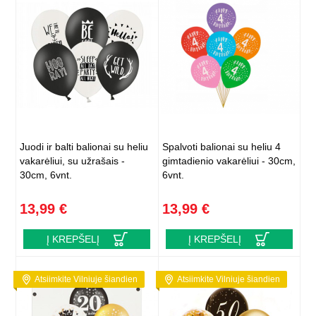
Juodi ir balti balionai su heliu
Spalvoti balionai su heliu 4
vakarėliui, su užrašais -
gimtadienio vakarėliui - 30cm,
30cm, 6vnt.
6vnt.
13,99 €
13,99 €
Į KREPŠELĮ
Į KREPŠELĮ
Atsiimkite Vilniuje šiandien
Atsiimkite Vilniuje šiandien