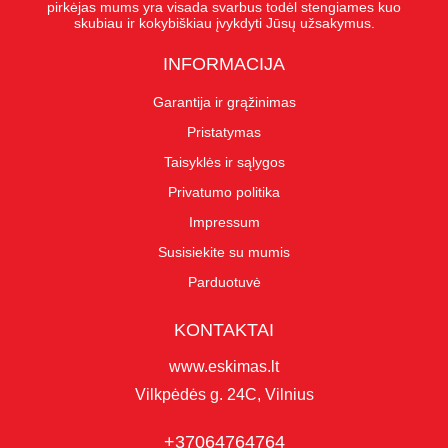
pirkėjas mums yra visada svarbus todėl stengiames kuo
skubiau ir kokybiškiau įvykdyti Jūsų užsakymus.
INFORMACIJA
Garantija ir grąžinimas
Pristatymas
Taisyklės ir sąlygos
Privatumo politika
Impressum
Susisiekite su mumis
Parduotuvė
KONTAKTAI
www.eskimas.lt
Vilkpėdės g. 24C, Vilnius
+37064764764