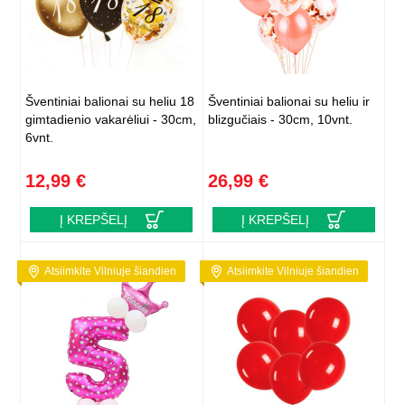
Šventiniai balionai su heliu 18
Šventiniai balionai su heliu ir
gimtadienio vakarėliui - 30cm,
blizgučiais - 30cm, 10vnt.
6vnt.
12,99 €
26,99 €
Į KREPŠELĮ
Į KREPŠELĮ
Atsiimkite Vilniuje šiandien
Atsiimkite Vilniuje šiandien