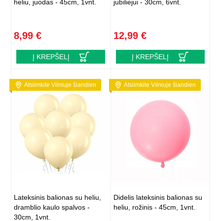
heliu, juodas - 45cm, 1vnt.
jubiliejui - 30cm, 6vnt.
8,99 €
12,99 €
Į KREPŠELĮ
Į KREPŠELĮ
Atsiimkite Vilniuje šiandien
Atsiimkite Vilniuje šiandien
Lateksinis balionas su heliu,
Didelis lateksinis balionas su
dramblio kaulo spalvos -
heliu, rožinis - 45cm, 1vnt.
30cm, 1vnt.