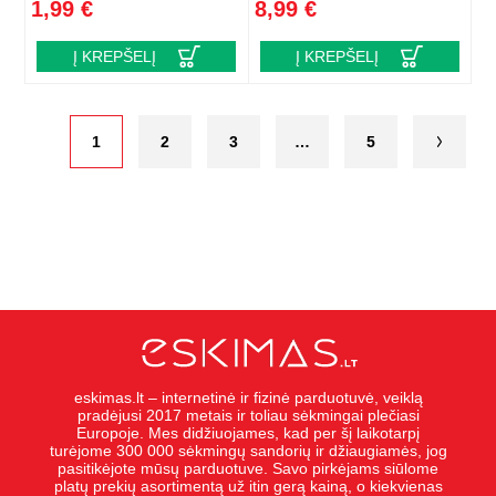
1,99 €
8,99 €
Į KREPŠELĮ
Į KREPŠELĮ
1
2
3
…
5
eskimas.lt – internetinė ir fizinė parduotuvė, veiklą
pradėjusi 2017 metais ir toliau sėkmingai plečiasi
Europoje. Mes didžiuojames, kad per šį laikotarpį
turėjome 300 000 sėkmingų sandorių ir džiaugiamės, jog
pasitikėjote mūsų parduotuve. Savo pirkėjams siūlome
platų prekių asortimentą už itin gerą kainą, o kiekvienas