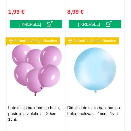
1,99 €
8,99 €
Į KREPŠELĮ
Į KREPŠELĮ
Atsiimkite Vilniuje šiandien
Atsiimkite Vilniuje šiandien
Lateksinis balionas su heliu,
Didelis lateksinis balionas su
pastelinis violetinis - 30cm,
heliu, melsvas - 45cm, 1vnt.
1vnt.