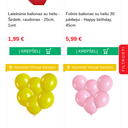
Lateksinis balionas su heliu -
Folinis balionas su heliu 30
Širdelė, raudonas - 25cm,
jubiliejui - Happy birthday,
1vnt.
45cm
1,99 €
5,99 €
FILTRUOTI
Į KREPŠELĮ
Į KREPŠELĮ
Atsiimkite Vilniuje šiandien
Atsiimkite Vilniuje šiandien