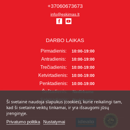
+37060673673
info@eskimas.lt
DARBO LAIKAS
Pirmadienis:
10:00-19:00
Antradienis:
10:00-19:00
Trečiadienis:
10:00-19:00
Ketvirtadienis:
10:00-19:00
Penktadienis:
10:00-19:00
Šeštadienis:
Nedirbame
Sekmadienis:
Nedirbame
Ši svetainė naudoja slapukus (cookies), kurie reikalingi tam,
kad ši svetainė veiktų tinkamai, ir yra išsaugomi jūsų
įrenginyje.
Privatumo politika
Nustatymai