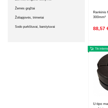
Squishy - 
Žemės grąžtai
Push Pop i
Rankinis 
Kiti antistr
300mm²
Žoliapjovės, trimeriai
Sodo purkštuvai, barstytuvai
88,57 
Tik intern
U-tipo ma