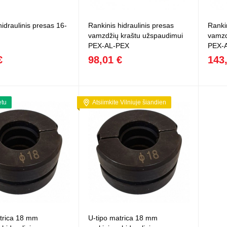
Vaikiški
Skvišai
Airsoft / Spyruokliniai ginklai
šviestu
t
Šviečiantis, su garsais
hidraulinis presas 16-
Rankinis hidraulinis presas
Rankin
esai
Minkštomis kulkomis šaudantys
vamzdžių kraštu užspaudimui
vamzd
Šautuvai su pistonais
PEX-AL-PEX
PEX-
Lankai / arbaletai
€
98,01 €
143
Treniruočių peiliai - butterfly
etu
Atsiimkite Vilniuje šiandien
trica 18 mm
U-tipo matrica 18 mm