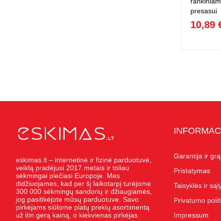
rankiniam
presasui
10,89 
INFORMAC
Garantija ir gr
eskimas.lt – internetinė ir fizinė parduotuvė,
veiklą pradėjusi 2017 metais ir toliau
Pristatymas
sėkmingai plečiasi Europoje. Mes
didžiuojames, kad per šį laikotarpį turėjome
Taisyklės ir są
300 000 sėkmingų sandorių ir džiaugiamės,
jog pasitikėjote mūsų parduotuve. Savo
Privatumo polit
pirkėjams siūlome platų prekių asortimentą
už itin gerą kainą, o kiekvienas pirkėjas
Impressum