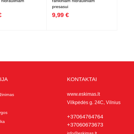
 hidrauliniam
rankiniam hidrauliniam
presasui
€
9,99 €
IJA
KONTAKTAI
www.eskimas.lt
ąžinimas
Vilkpėdės g. 24C, Vilnius
lygos
+37064764764
ika
+37060673673
info@eskimas.lt