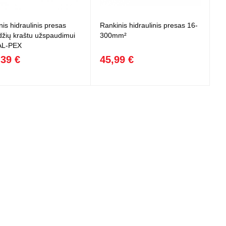
 projektoriai ir
vai
is hidraulinis presas
Rankinis hidraulinis presas 16-
žių kraštu užspaudimui
300mm²
AL-PEX
,39 €
45,99 €