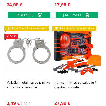
34,99 €
17,99 €
Į KREPŠELĮ
Į KREPŠELĮ
Atsiimkite Vilniuje šiandien
Atsiimkite Vilniuje šiandien
-0,50 €
Vaikiški, metaliniai policininko
Įrankių rinkinys su suktuvu /
antrankiai - žaisliniai
gręžtuvu - 22elem.
3,49 €
27,99 €
3,99 €