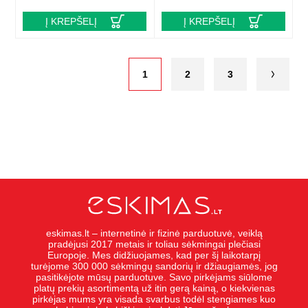
Į KREPŠELĮ
Į KREPŠELĮ
1
2
3
eskimas.lt – internetinė ir fizinė parduotuvė, veiklą
pradėjusi 2017 metais ir toliau sėkmingai plečiasi
Europoje. Mes didžiuojames, kad per šį laikotarpį
turėjome 300 000 sėkmingų sandorių ir džiaugiamės, jog
pasitikėjote mūsų parduotuve. Savo pirkėjams siūlome
platų prekių asortimentą už itin gerą kainą, o kiekvienas
pirkėjas mums yra visada svarbus todėl stengiames kuo