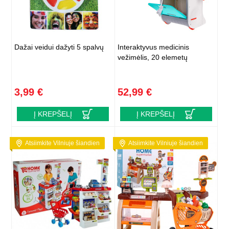
Dažai veidui dažyti 5 spalvų
Interaktyvus medicinis
vežimėlis, 20 elemetų
3,99 €
52,99 €
Į KREPŠELĮ
Į KREPŠELĮ
Atsiimkite Vilniuje šiandien
Atsiimkite Vilniuje šiandien