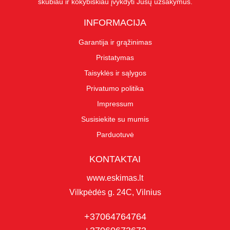
skubiau ir kokybiškiau įvykdyti Jūsų užsakymus.
INFORMACIJA
Garantija ir grąžinimas
Pristatymas
Taisyklės ir sąlygos
Privatumo politika
Impressum
Susisiekite su mumis
Parduotuvė
KONTAKTAI
www.eskimas.lt
Vilkpėdės g. 24C, Vilnius
+37064764764