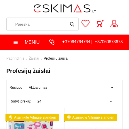
+37064764764
+37060673673
MENIU
|
Pagrindinis
Žaislai
Profesijų žaislai
Profesijų žaislai
Aktualumas
Rūšiuoti
24
Rodyti prekių:
Atsiimkite Vilniuje šiandien
Atsiimkite Vilniuje šiandien