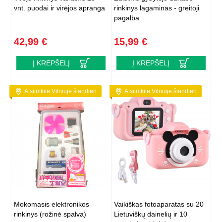
vnt. puodai ir virėjos apranga
rinkinys lagaminas - greitoji
pagalba
42,99 €
15,99 €
Į KREPŠELĮ
Į KREPŠELĮ
Atsiimkite Vilniuje šiandien
Atsiimkite Vilniuje šiandien
Mokomasis elektronikos
Vaikiškas fotoaparatas su 20
rinkinys (rožinė spalva)
Lietuviškų dainelių ir 10