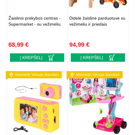
Žaislinis prekybos centras -
Didelė žaislinė parduotuvė su
Supermarket - su vežimėliu
vežimėliu ir priedais
68,99 €
94,99 €
Į KREPŠELĮ
Į KREPŠELĮ
Atsiimkite Vilniuje šiandien
Atsiimkite Vilniuje šiandien