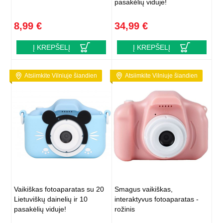
pasakėlių viduje!
8,99 €
34,99 €
Į KREPŠELĮ
Į KREPŠELĮ
Atsiimkite Vilniuje šiandien
Atsiimkite Vilniuje šiandien
Vaikiškas fotoaparatas su 20
Smagus vaikiškas,
Lietuviškų dainelių ir 10
interaktyvus fotoaparatas -
pasakėlių viduje!
rožinis