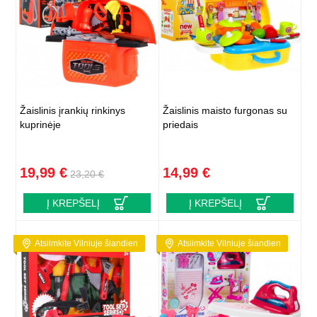
Žaislinis įrankių rinkinys
Žaislinis maisto furgonas su
kuprinėje
priedais
19,99 €
14,99 €
23,20 €
Į KREPŠELĮ
Į KREPŠELĮ
Atsiimkite Vilniuje šiandien
Atsiimkite Vilniuje šiandien