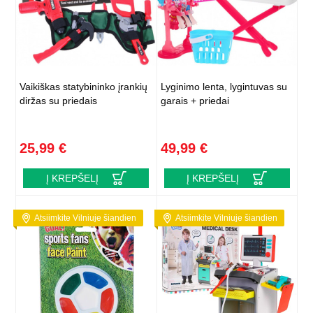
Vaikiškas statybininko įrankių
Lyginimo lenta, lygintuvas su
diržas su priedais
garais + priedai
25,99 €
49,99 €
Į KREPŠELĮ
Į KREPŠELĮ
Atsiimkite Vilniuje šiandien
Atsiimkite Vilniuje šiandien