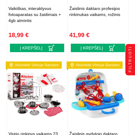
Vaikiškas, interaktyvus
Žaislinis daktaro profesijos
fotoaparatas su žaidimais +
rinkinukas vaikams, rožinis
4gb atmintis
18,99 €
41,99 €
Į KREPŠELĮ
Į KREPŠELĮ
FILTRUOTI
Atsiimkite Vilniuje šiandien
Atsiimkite Vilniuje šiandien
Virėjo rinkinys vaikams 23
Žaislinis gydytojo daktaro