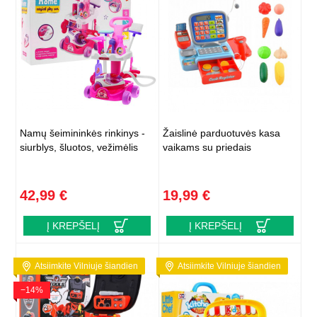
Namų šeimininkės rinkinys -
Žaislinė parduotuvės kasa
siurblys, šluotos, vežimėlis
vaikams su priedais
42,99 €
19,99 €
Į KREPŠELĮ
Į KREPŠELĮ
Atsiimkite Vilniuje šiandien
Atsiimkite Vilniuje šiandien
−14%