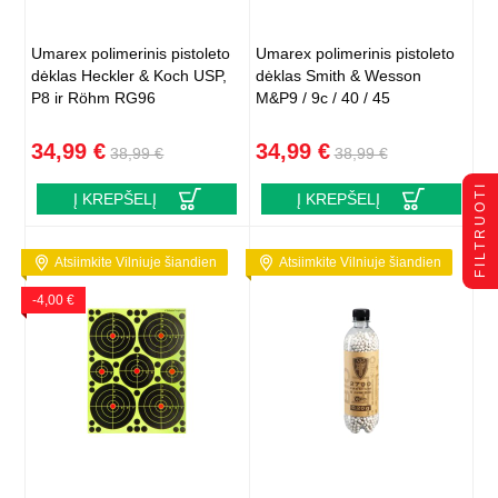
Umarex polimerinis pistoleto
Umarex polimerinis pistoleto
dėklas Heckler & Koch USP,
dėklas Smith & Wesson
P8 ir Röhm RG96
M&P9 / 9c / 40 / 45
34,99 €
34,99 €
38,99 €
38,99 €
FILTRUOTI
Į KREPŠELĮ
Į KREPŠELĮ
Atsiimkite Vilniuje šiandien
Atsiimkite Vilniuje šiandien
-4,00 €