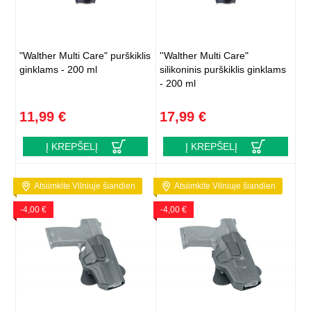
"Walther Multi Care" purškiklis
''Walther Multi Care"
ginklams - 200 ml
silikoninis purškiklis ginklams
- 200 ml
11,99 €
17,99 €
Į KREPŠELĮ
Į KREPŠELĮ
Atsiimkite Vilniuje šiandien
Atsiimkite Vilniuje šiandien
-4,00 €
-4,00 €