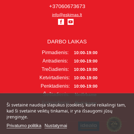
+37060673673
info@eskimas.lt
DARBO LAIKAS
Pirmadienis:
10:00-19:00
Antradienis:
10:00-19:00
Trečiadienis:
10:00-19:00
Ketvirtadienis:
10:00-19:00
Penktadienis:
10:00-19:00
Šeštadienis:
Nedirbame
Sekmadienis:
Nedirbame
Ši svetainė naudoja slapukus (cookies), kurie reikalingi tam,
kad ši svetainė veiktų tinkamai, ir yra išsaugomi jūsų
įrenginyje.
Privatumo politika
Nustatymai