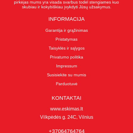
pirkėjas mums yra visada svarbus todėl stengiames kuo
skubiau ir kokybiškiau įvykdyti Jūsų užsakymus.
INFORMACIJA
Garantija ir grąžinimas
Pristatymas
Taisyklės ir sąlygos
Privatumo politika
Impressum
Susisiekite su mumis
Parduotuvė
KONTAKTAI
www.eskimas.lt
Vilkpėdės g. 24C, Vilnius
+37064764764