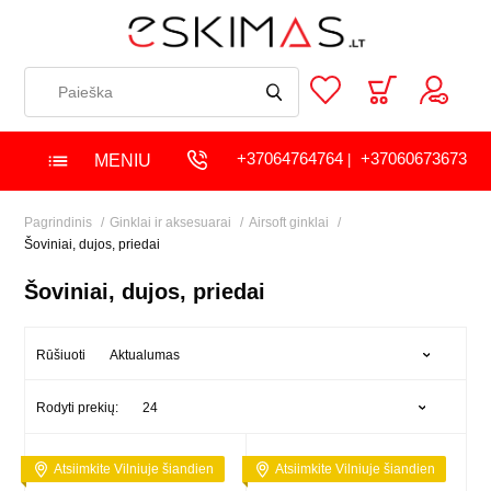
+37064764764
+37060673673
MENIU
|
Pagrindinis
Ginklai ir aksesuarai
Airsoft ginklai
Šoviniai, dujos, priedai
Šoviniai, dujos, priedai
Aktualumas
Rūšiuoti
24
Rodyti prekių:
Atsiimkite Vilniuje šiandien
Atsiimkite Vilniuje šiandien