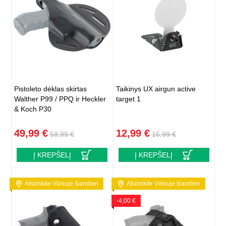
Pistoleto dėklas skirtas
Taikinys UX airgun active
Walther P99 / PPQ ir Heckler
target 1
& Koch P30
49,99 €
12,99 €
59,99 €
16,99 €
Į KREPŠELĮ
Į KREPŠELĮ
Atsiimkite Vilniuje šiandien
Atsiimkite Vilniuje šiandien
-4,00 €