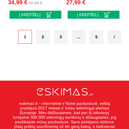
34,99 €
27,99 €
38,99 €
Į KREPŠELĮ
Į KREPŠELĮ
1
2
3
…
5
eskimas.lt – internetinė ir fizinė parduotuvė, veiklą
pradėjusi 2017 metais ir toliau sėkmingai plečiasi
Europoje. Mes didžiuojames, kad per šį laikotarpį
turėjome 300 000 sėkmingų sandorių ir džiaugiamės, jog
pasitikėjote mūsų parduotuve. Savo pirkėjams siūlome
platų prekių asortimentą už itin gerą kainą, o kiekvienas