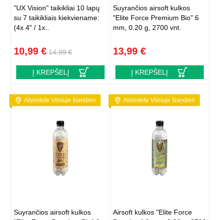
"UX Vision" taikikliai 10 lapų
Suyrančios airsoft kulkos
su 7 taikikliais kiekviename:
"Elite Force Premium Bio" 6
(4x 4" / 1x..
mm, 0.20 g, 2700 vnt.
10,99 €
13,99 €
14,99 €
Į KREPŠELĮ
Į KREPŠELĮ
Atsiimkite Vilniuje šiandien
Atsiimkite Vilniuje šiandien
Suyrančios airsoft kulkos
Airsoft kulkos "Elite Force