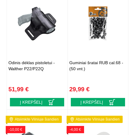
Odinis dėklas pistoletui -
Guminiai šratai RUB cal.68 -
Walther P22/P22Q
(50 vnt.)
51,99 €
29,99 €
Į KREPŠELĮ
Į KREPŠELĮ
Atsiimkite Vilniuje šiandien
Atsiimkite Vilniuje šiandien
-10,00 €
-4,00 €