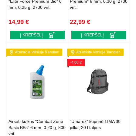
"Elite Force Premium Bio" 6
Premium" 6 mm, 0,30 g, 2700
mm, 0.25 g, 2700 vnt.
vnt.
14,99 €
22,99 €
Į KREPŠELĮ
Į KREPŠELĮ
Atsiimkite Vilniuje šiandien
Atsiimkite Vilniuje šiandien
-4,00 €
Airsoft kulkos "Combat Zone
"Umarex" kuprinė LIMA 30
Basic BBs" 6 mm, 0.20 g, 800
pilka, 20 l talpos
vnt.