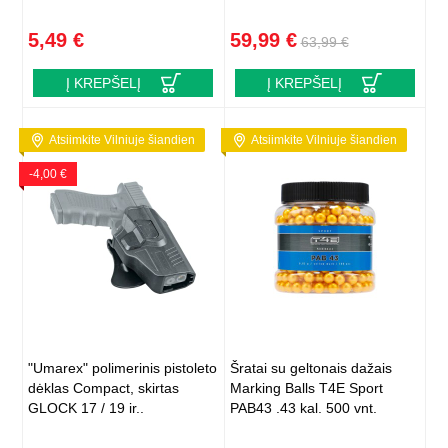
5,49 €
59,99 €
63,99 €
Į KREPŠELĮ
Į KREPŠELĮ
Atsiimkite Vilniuje šiandien
Atsiimkite Vilniuje šiandien
-4,00 €
"Umarex" polimerinis pistoleto
Šratai su geltonais dažais
dėklas Compact, skirtas
Marking Balls T4E Sport
GLOCK 17 / 19 ir..
PAB43 .43 kal. 500 vnt.