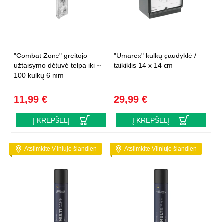
"Combat Zone" greitojo
"Umarex" kulkų gaudyklė /
užtaisymo dėtuvė telpa iki ~
taikiklis 14 x 14 cm
100 kulkų 6 mm
11,99 €
29,99 €
Į KREPŠELĮ
Į KREPŠELĮ
Atsiimkite Vilniuje šiandien
Atsiimkite Vilniuje šiandien