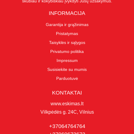
skubiau ir kokybiškiau įvykdyti Jūsų užsakymus.
INFORMACIJA
Garantija ir grąžinimas
Pristatymas
Taisyklės ir sąlygos
Privatumo politika
Impressum
Susisiekite su mumis
Parduotuvė
KONTAKTAI
www.eskimas.lt
Vilkpėdės g. 24C, Vilnius
+37064764764