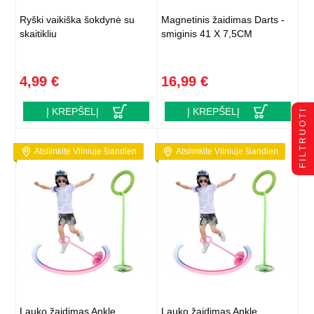
Ryški vaikiška šokdynė su
Magnetinis žaidimas Darts -
skaitikliu
smiginis 41 X 7,5CM
4,99 €
16,99 €
Į KREPŠELĮ
Į KREPŠELĮ
FILTRUOTI
Atsiimkite Vilniuje šiandien
Atsiimkite Vilniuje šiandien
Lauko žaidimas Ankle
Lauko žaidimas Ankle