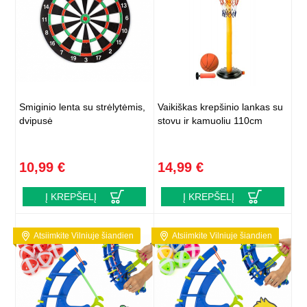
Smiginio lenta su strėlytėmis,
Vaikiškas krepšinio lankas su
dvipusė
stovu ir kamuoliu 110cm
10,99 €
14,99 €
Į KREPŠELĮ
Į KREPŠELĮ
Atsiimkite Vilniuje šiandien
Atsiimkite Vilniuje šiandien