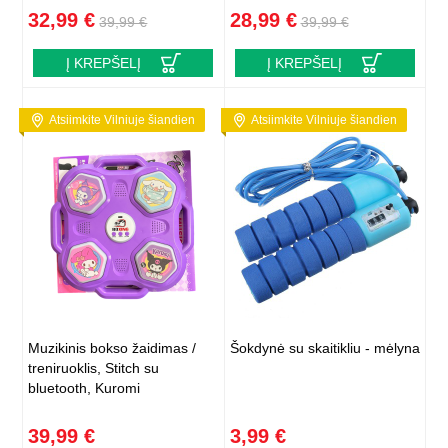
32,99 €
28,99 €
39,99 €
39,99 €
Į KREPŠELĮ
Į KREPŠELĮ
Atsiimkite Vilniuje šiandien
Atsiimkite Vilniuje šiandien
Muzikinis bokso žaidimas /
Šokdynė su skaitikliu - mėlyna
treniruoklis, Stitch su
bluetooth, Kuromi
39,99 €
3,99 €