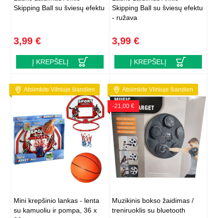
Skipping Ball su šviesų efektu
Skipping Ball su šviesų efektu
- ružava
3,99 €
3,99 €
Į KREPŠELĮ
Į KREPŠELĮ
Atsiimkite Vilniuje šiandien
Atsiimkite Vilniuje šiandien
-21,00 €
Mini krepšinio lankas - lenta
Muzikinis bokso žaidimas /
su kamuoliu ir pompa, 36 x
treniruoklis su bluetooth