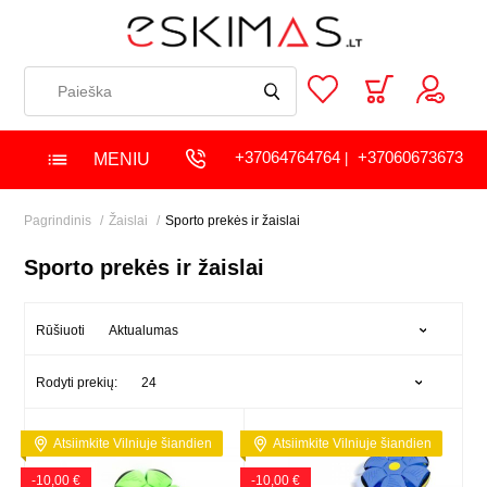
+37064764764
+37060673673
MENIU
|
Pagrindinis
Žaislai
Sporto prekės ir žaislai
Sporto prekės ir žaislai
Aktualumas
Rūšiuoti
24
Rodyti prekių:
Atsiimkite Vilniuje šiandien
Atsiimkite Vilniuje šiandien
-10,00 €
-10,00 €