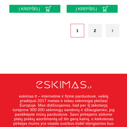
Į KREPŠELĮ
Į KREPŠELĮ
1
2
eskimas.lt – internetinė ir fizinė parduotuvė, veiklą
pradėjusi 2017 metais ir toliau sėkmingai plečiasi
Europoje. Mes didžiuojames, kad per šį laikotarpį
turėjome 300 000 sėkmingų sandorių ir džiaugiamės, jog
pasitikėjote mūsų parduotuve. Savo pirkėjams siūlome
platų prekių asortimentą už itin gerą kainą, o kiekvienas
pirkėjas mums yra visada svarbus todėl stengiames kuo