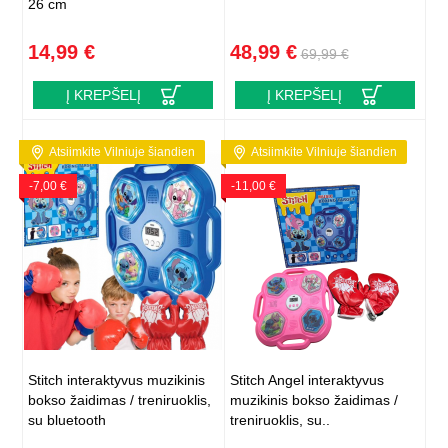
26 cm
14,99 €
48,99 €
69,99 €
Į KREPŠELĮ
Į KREPŠELĮ
Atsiimkite Vilniuje šiandien
Atsiimkite Vilniuje šiandien
-7,00 €
-11,00 €
Stitch interaktyvus muzikinis
Stitch Angel interaktyvus
bokso žaidimas / treniruoklis,
muzikinis bokso žaidimas /
su bluetooth
treniruoklis, su..