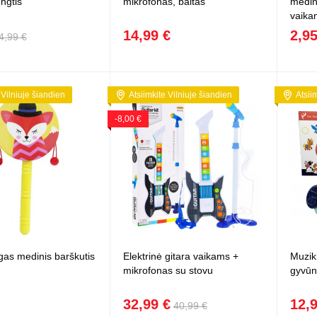
ngtis
mikrofonas, baltas
medin
vaika
14,99 €
2,95
4,99 €
 Vilniuje šiandien
Atsiimkite Vilniuje šiandien
Atsii
-8,00 €
gas medinis barškutis
Elektrinė gitara vaikams +
Muziki
mikrofonas su stovu
gyvūn
32,99 €
12,
40,99 €