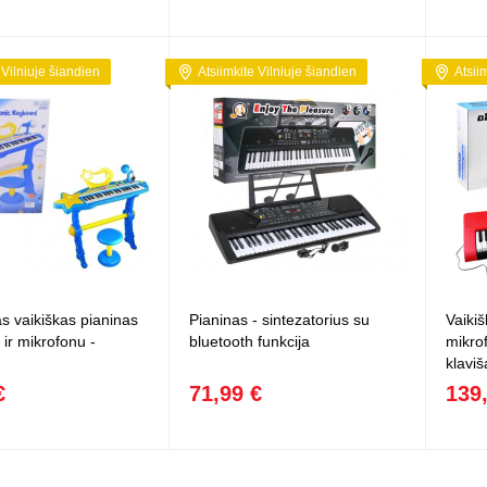
 Vilniuje šiandien
Atsiimkite Vilniuje šiandien
Atsii
s vaikiškas pianinas
Pianinas - sintezatorius su
Vaikiš
 ir mikrofonu -
bluetooth funkcija
mikro
klavi
€
71,99 €
139