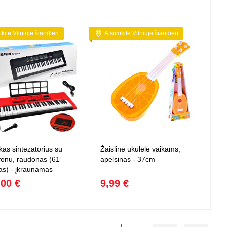
mkite Vilniuje šiandien
Atsiimkite Vilniuje šiandien
kas sintezatorius su
Žaislinė ukulėlė vaikams,
fonu, raudonas (61
apelsinas - 37cm
šas) - įkraunamas
,00 €
9,99 €