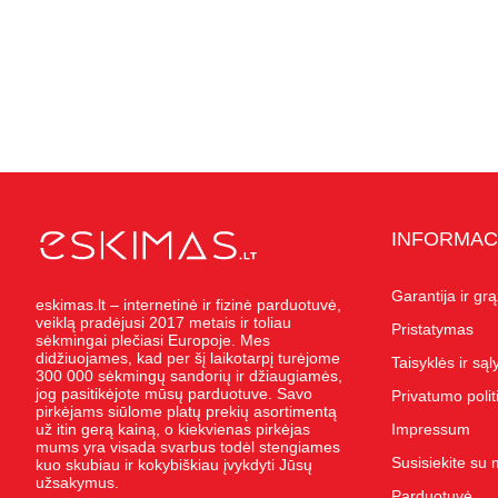
INFORMAC
Garantija ir gr
eskimas.lt – internetinė ir fizinė parduotuvė,
veiklą pradėjusi 2017 metais ir toliau
Pristatymas
sėkmingai plečiasi Europoje. Mes
didžiuojames, kad per šį laikotarpį turėjome
Taisyklės ir są
300 000 sėkmingų sandorių ir džiaugiamės,
jog pasitikėjote mūsų parduotuve. Savo
Privatumo polit
pirkėjams siūlome platų prekių asortimentą
už itin gerą kainą, o kiekvienas pirkėjas
Impressum
mums yra visada svarbus todėl stengiames
Susisiekite su
kuo skubiau ir kokybiškiau įvykdyti Jūsų
užsakymus.
Parduotuvė