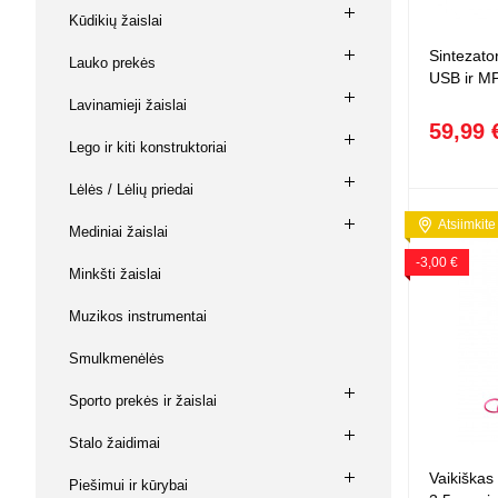
Squishy - 
Kūdikių žaislai
Push Pop i
Sintezato
Lauko prekės
Kiti antistr
USB ir MP
Lavinamieji žaislai
59,99 
Lego ir kiti konstruktoriai
Lėlės / Lėlių priedai
Atsiimkite
Mediniai žaislai
-3,00 €
Minkšti žaislai
Muzikos instrumentai
Smulkmenėlės
Sporto prekės ir žaislai
Stalo žaidimai
Vaikiškas
Piešimui ir kūrybai