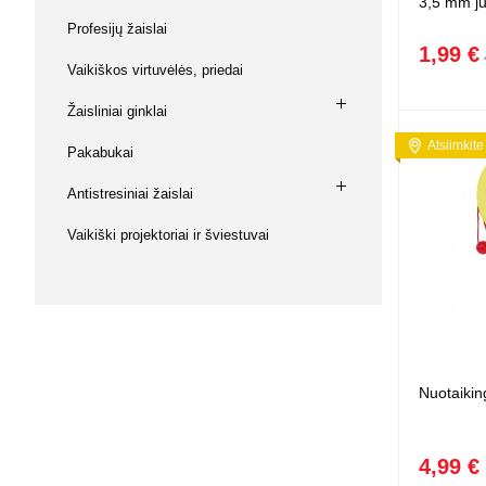
3,5 mm ju
Profesijų žaislai
1,99 €
Vaikiškos virtuvėlės, priedai
Žaisliniai ginklai
Atsiimkite
Pakabukai
Antistresiniai žaislai
Vaikiški projektoriai ir šviestuvai
Nuotaikin
4,99 €