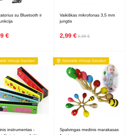
 projektoriai ir
vai
atorius su Bluetooth ir
Vaikiškas mikrofonas 3,5 mm
unkcija
jungtis
99 €
2,99 €
6,99 €
mkite Vilniuje šiandien
Atsiimkite Vilniuje šiandien
inis instrumentas -
Spalvingas medinis marakasas