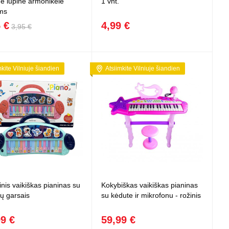
ė lūpinė armonikėlė
1 vnt.
ms
 €
4,99 €
3,95 €
mkite Vilniuje šiandien
Atsiimkite Vilniuje šiandien
nis vaikiškas pianinas su
Kokybiškas vaikiškas pianinas
ų garsais
su kėdute ir mikrofonu - rožinis
99 €
59,99 €