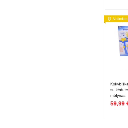
Atsiimkite
Kokybiška
su kėdute
mėlynas
59,99 