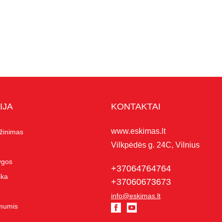
IJA
KONTAKTAI
www.eskimas.lt
ąžinimas
Vilkpėdės g. 24C, Vilnius
lygos
+37064764764
ika
+37060673673
info@eskimas.lt
 mumis