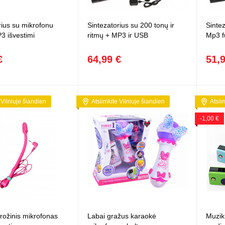
Vaikiški
Skvišai
Airsoft / Spyruokliniai ginklai
šviestu
t
Šviečiantis, su garsais
rius su mikrofonu
Sintezatorius su 200 tonų ir
Sintez
esai
Minkštomis kulkomis šaudantys
3 išvestimi
ritmų + MP3 ir USB
Mp3 f
Šautuvai su pistonais
Lankai / arbaletai
€
64,99 €
51,
Treniruočių peiliai - butterfly
 Vilniuje šiandien
Atsiimkite Vilniuje šiandien
Atsii
-1,00 €
 rožinis mikrofonas
Labai gražus karaokė
Muzik