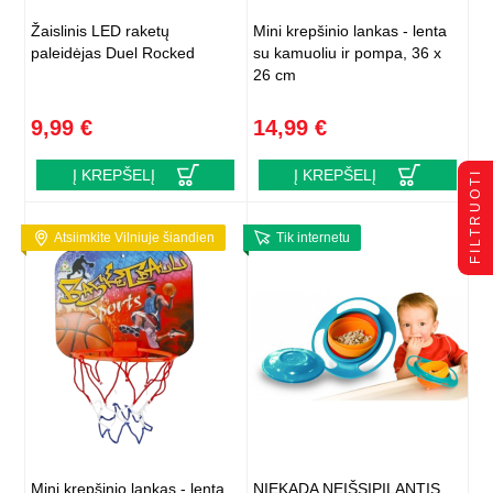
Žaislinis LED raketų
Mini krepšinio lankas - lenta
paleidėjas Duel Rocked
su kamuoliu ir pompa, 36 x
26 cm
9,99 €
14,99 €
Į KREPŠELĮ
Į KREPŠELĮ
FILTRUOTI
Atsiimkite Vilniuje šiandien
Tik internetu
Mini krepšinio lankas - lenta
NIEKADA NEIŠSIPILANTIS