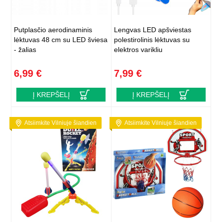
Putplasčio aerodinaminis
Lengvas LED apšviestas
lėktuvas 48 cm su LED šviesa
polestirolinis lėktuvas su
- žalias
elektros varikliu
6,99 €
7,99 €
Į KREPŠELĮ
Į KREPŠELĮ
Atsiimkite Vilniuje šiandien
Atsiimkite Vilniuje šiandien