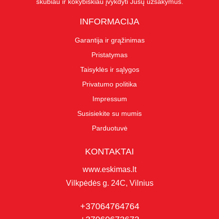
skubiau ir kokybiškiau įvykdyti Jūsų užsakymus.
INFORMACIJA
Garantija ir grąžinimas
Pristatymas
Taisyklės ir sąlygos
Privatumo politika
Impressum
Susisiekite su mumis
Parduotuvė
KONTAKTAI
www.eskimas.lt
Vilkpėdės g. 24C, Vilnius
+37064764764