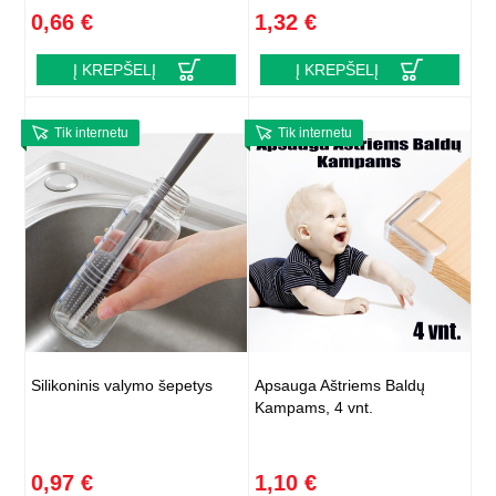
0,66 €
1,32 €
Į KREPŠELĮ
Į KREPŠELĮ
Tik internetu
Tik internetu
Silikoninis valymo šepetys
Apsauga Aštriems Baldų
Kampams, 4 vnt.
0,97 €
1,10 €