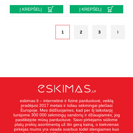
Į KREPŠELĮ
Į KREPŠELĮ
1
2
3
eskimas.lt – internetinė ir fizinė parduotuvė, veiklą
pradėjusi 2017 metais ir toliau sėkmingai plečiasi
Europoje. Mes didžiuojames, kad per šį laikotarpį
turėjome 300 000 sėkmingų sandorių ir džiaugiamės, jog
pasitikėjote mūsų parduotuve. Savo pirkėjams siūlome
platų prekių asortimentą už itin gerą kainą, o kiekvienas
pirkėjas mums yra visada svarbus todėl stengiames kuo