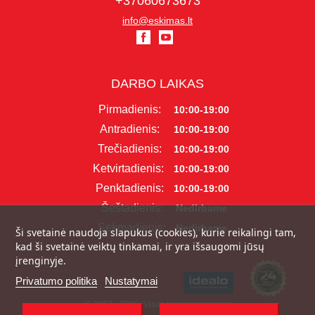
+37060673673
info@eskimas.lt
DARBO LAIKAS
Pirmadienis:
10:00-19:00
Antradienis:
10:00-19:00
Trečiadienis:
10:00-19:00
Ketvirtadienis:
10:00-19:00
Penktadienis:
10:00-19:00
Šeštadienis:
Nedirbame
Sekmadienis:
Nedirbame
Ši svetainė naudoja slapukus (cookies), kurie reikalingi tam,
kad ši svetainė veiktų tinkamai, ir yra išsaugomi jūsų
įrenginyje.
Privatumo politika
Nustatymai
© 2017 - 2026, Visos teisės saugomos