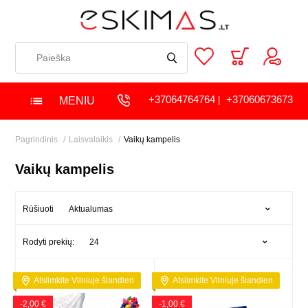
+37064764764
+37060673673
MENIU
|
Pagrindinis
Laisvalaikis
Vaikų kampelis
Vaikų kampelis
Aktualumas
Rūšiuoti
24
Rodyti prekių:
Atsiimkite Vilniuje šiandien
Atsiimkite Vilniuje šiandien
-2,00 €
-1,00 €