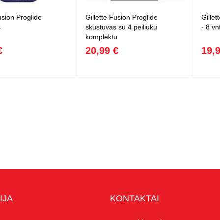
usion Proglide
Gillette Fusion Proglide
Gillet
s
skustuvas su 4 peiliuku
- 8 vn
komplektu
€
20,99 €
19,
IJA
KONTAKTAI