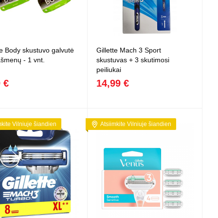
te Body skustuvo galvutė
Gillette Mach 3 Sport
ašmenų - 1 vnt.
skustuvas + 3 skutimosi
peiliukai
 €
14,99 €
mkite Vilniuje šiandien
Atsiimkite Vilniuje šiandien