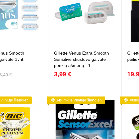
Venus Smooth
Gillette Venus Extra Smooth
Gillet
galvutė 1vnt.
Sensitive skustuvo galvutė
peiliu
penkių ašmenų - 1..
3,99 €
19,
3,49 €
 Vilniuje šiandien
Atsiimkite Vilniuje šiandien
Atsii