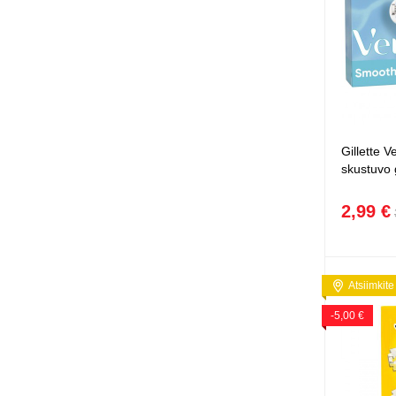
Gillette 
skustuvo 
2,99 €
Atsiimkite
-5,00 €