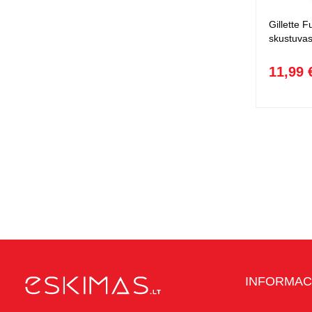
Gillette F
skustuva
11,99 
INFORMAC