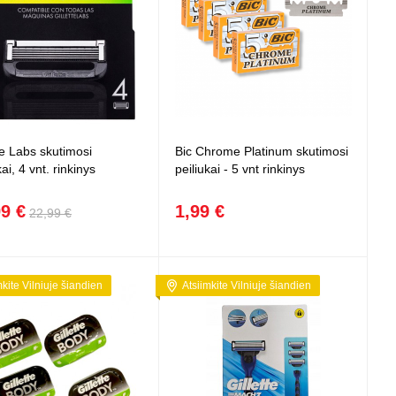
te Labs skutimosi
Bic Chrome Platinum skutimosi
kai, 4 vnt. rinkinys
peiliukai - 5 vnt rinkinys
99 €
1,99 €
22,99 €
mkite Vilniuje šiandien
Atsiimkite Vilniuje šiandien