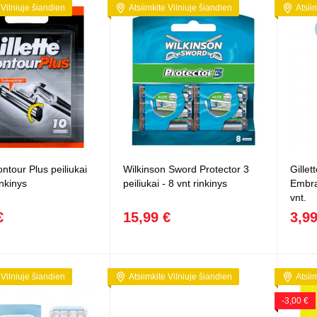
Vaikiški
 Vilniuje šiandien
Atsiimkite Vilniuje šiandien
Atsii
Skvišai
Airsoft / Spyruokliniai ginklai
šviestu
t
Šviečiantis, su garsais
esai
Minkštomis kulkomis šaudantys
Šautuvai su pistonais
Lankai / arbaletai
Treniruočių peiliai - butterfly
ontour Plus peiliukai
Wilkinson Sword Protector 3
Gille
inkinys
peiliukai - 8 vnt rinkinys
Embra
vnt.
€
15,99 €
3,99
 Vilniuje šiandien
Atsiimkite Vilniuje šiandien
Atsii
-3,00 €