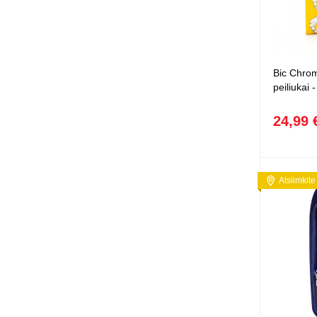
Bic Chrom
peiliukai 
24,99 
Atsiimkite