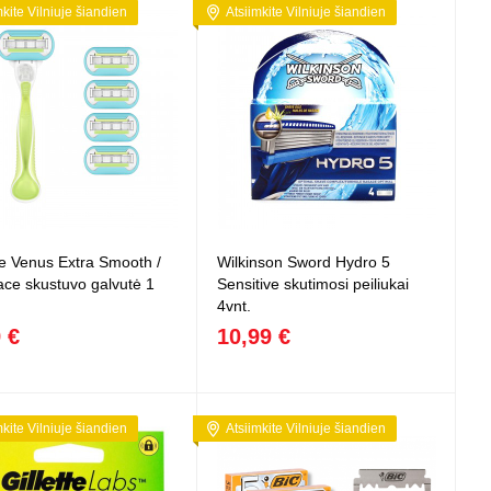
 projektoriai ir
mkite Vilniuje šiandien
Atsiimkite Vilniuje šiandien
vai
tte Venus Extra Smooth /
Wilkinson Sword Hydro 5
ce skustuvo galvutė 1
Sensitive skutimosi peiliukai
4vnt.
 €
10,99 €
mkite Vilniuje šiandien
Atsiimkite Vilniuje šiandien