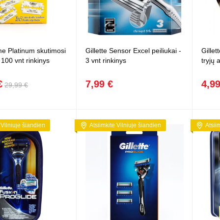
e Platinum skutimosi
Gillette Sensor Excel peiliukai -
Gillet
- 100 vnt rinkinys
3 vnt rinkinys
tryjų 
€
7,99 €
4,99
29,99 €
 Vilniuje šiandien
Atsiimkite Vilniuje šiandien
Atsii