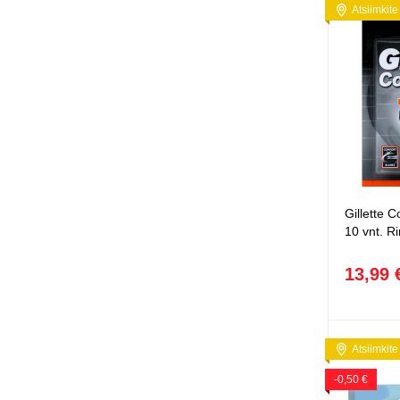
Atsiimkite
Squishy - 
Push Pop i
Kiti antistr
Gillette C
10 vnt. R
13,99 
Atsiimkite
-0,50 €