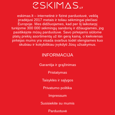
eskimas.lt – internetinė ir fizinė parduotuvė, veiklą
pradėjusi 2017 metais ir toliau sėkmingai plečiasi
Europoje. Mes didžiuojames, kad per šį laikotarpį
turėjome 300 000 sėkmingų sandorių ir džiaugiamės, jog
pasitikėjote mūsų parduotuve. Savo pirkėjams siūlome
platų prekių asortimentą už itin gerą kainą, o kiekvienas
pirkėjas mums yra visada svarbus todėl stengiames kuo
skubiau ir kokybiškiau įvykdyti Jūsų užsakymus.
INFORMACIJA
Garantija ir grąžinimas
Pristatymas
Taisyklės ir sąlygos
Privatumo politika
Impressum
Susisiekite su mumis
Parduotuvė