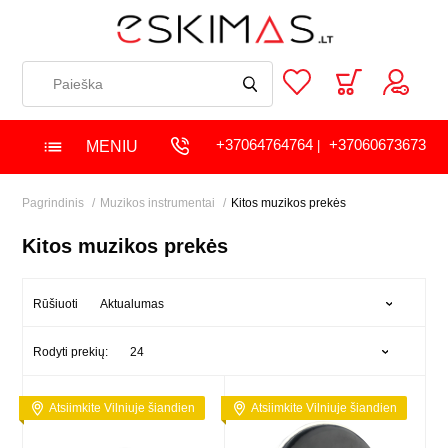
+37064764764
+37060673673
MENIU
|
Pagrindinis
Muzikos instrumentai
Kitos muzikos prekės
Kitos muzikos prekės
Aktualumas
Rūšiuoti
24
Rodyti prekių:
Atsiimkite Vilniuje šiandien
Atsiimkite Vilniuje šiandien