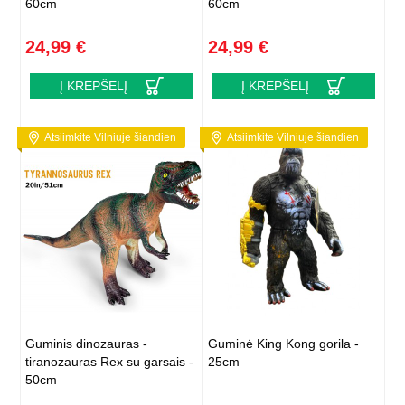
60cm
60cm
24,99 €
24,99 €
Į KREPŠELĮ
Į KREPŠELĮ
Atsiimkite Vilniuje šiandien
Atsiimkite Vilniuje šiandien
Guminis dinozauras -
Guminė King Kong gorila -
tiranozauras Rex su garsais -
25cm
50cm