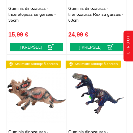
Guminis dinozauras -
Guminis dinozauras -
triceratopsas su garsais -
tiranozauras Rex su garsais -
35cm
60cm
15,99 €
24,99 €
FILTRUOTI
Į KREPŠELĮ
Į KREPŠELĮ
Atsiimkite Vilniuje šiandien
Atsiimkite Vilniuje šiandien
Guminis dinozauras -
Guminis dinozauras -