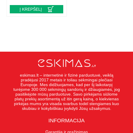
Į KREPŠELĮ
eskimas.lt – internetinė ir fizinė parduotuvė, veiklą
pradėjusi 2017 metais ir toliau sėkmingai plečiasi
Europoje. Mes didžiuojames, kad per šį laikotarpį
turėjome 300 000 sėkmingų sandorių ir džiaugiamės, jog
pasitikėjote mūsų parduotuve. Savo pirkėjams siūlome
platų prekių asortimentą už itin gerą kainą, o kiekvienas
pirkėjas mums yra visada svarbus todėl stengiames kuo
skubiau ir kokybiškiau įvykdyti Jūsų užsakymus.
INFORMACIJA
Garantija ir grąžinimas