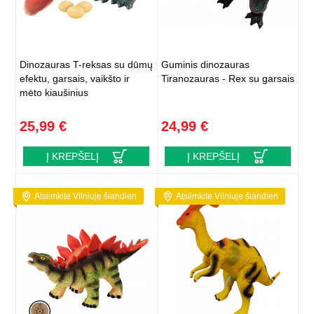
Dinozauras T-reksas su dūmų
Guminis dinozauras
efektu, garsais, vaikšto ir
Tiranozauras - Rex su garsais
mėto kiaušinius
25,99 €
24,99 €
Į KREPŠELĮ
Į KREPŠELĮ
Atsiimkite Vilniuje šiandien
Atsiimkite Vilniuje šiandien