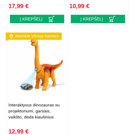
17,99 €
10,99 €
Į KREPŠELĮ
Į KREPŠELĮ
Atsiimkite Vilniuje šiandien
Interaktyvus dinozauras su
projektoriumi, garsais,
vaikšto, deda kiaušinius
12,99 €