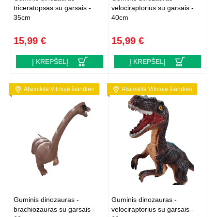
triceratopsas su garsais -
velociraptorius su garsais -
35cm
40cm
15,99 €
15,99 €
Į KREPŠELĮ
Į KREPŠELĮ
Atsiimkite Vilniuje šiandien
Atsiimkite Vilniuje šiandien
Guminis dinozauras -
Guminis dinozauras -
brachiozauras su garsais -
velociraptorius su garsais -