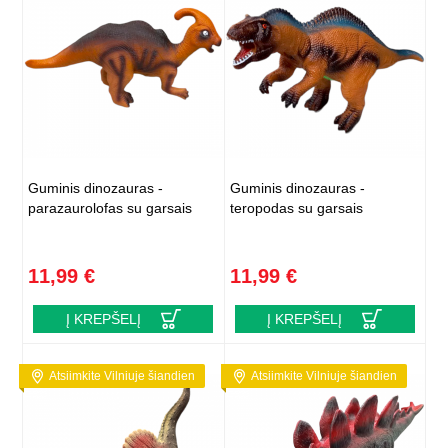
Guminis dinozauras -
Guminis dinozauras -
parazaurolofas su garsais
teropodas su garsais
11,99 €
11,99 €
Į KREPŠELĮ
Į KREPŠELĮ
Atsiimkite Vilniuje šiandien
Atsiimkite Vilniuje šiandien