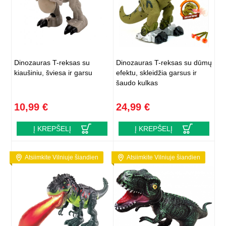
Dinozauras T-reksas su
Dinozauras T-reksas su dūmų
kiaušiniu, šviesa ir garsu
efektu, skleidžia garsus ir
šaudo kulkas
10,99 €
24,99 €
Į KREPŠELĮ
Į KREPŠELĮ
Atsiimkite Vilniuje šiandien
Atsiimkite Vilniuje šiandien