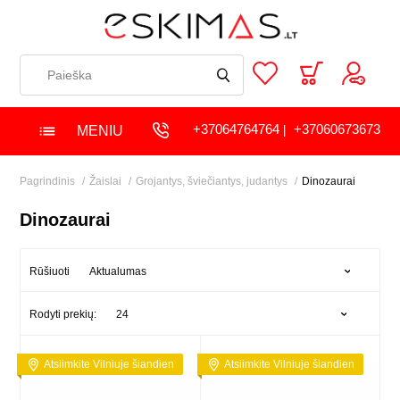
+37064764764
+37060673673
MENIU
|
Pagrindinis
Žaislai
Grojantys, šviečiantys, judantys
Dinozaurai
Dinozaurai
Aktualumas
Rūšiuoti
24
Rodyti prekių:
Atsiimkite Vilniuje šiandien
Atsiimkite Vilniuje šiandien