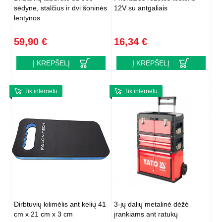
sėdyne, stalčius ir dvi šoninės
12V su antgaliais
lentynos
59,90 €
16,34 €
Į KREPŠELĮ
Į KREPŠELĮ
Tik internetu
Tik internetu
Dirbtuvių kilimėlis ant kelių 41
3-jų dalių metalinė dėžė
cm x 21 cm x 3 cm
įrankiams ant ratukų