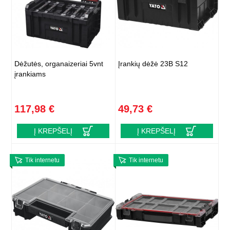
Dėžutės, organaizeriai 5vnt
Įrankių dėžė 23B S12
įrankiams
117,98 €
49,73 €
Į KREPŠELĮ
Į KREPŠELĮ
Tik internetu
Tik internetu