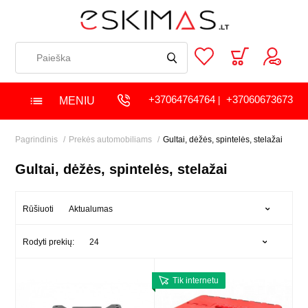
+37064764764
+37060673673
MENIU
|
Pagrindinis
Prekės automobiliams
Gultai, dėžės, spintelės, stelažai
Gultai, dėžės, spintelės, stelažai
Aktualumas
Rūšiuoti
24
Rodyti prekių:
Tik internetu