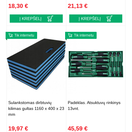
18,30 €
21,13 €
Į KREPŠELĮ
Į KREPŠELĮ
Tik internetu
Tik internetu
Sulankstomas dirbtuvių
Padėklas. Atsuktuvų rinkinys
kilimas gultas 1160 x 400 x 23
13vnt.
mm
19,97 €
45,59 €