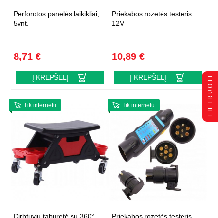
Perforotos panelės laikikliai,
Priekabos rozetės testeris
5vnt.
12V
8,71 €
10,89 €
Į KREPŠELĮ
Į KREPŠELĮ
FILTRUOTI
Tik internetu
Tik internetu
Dirbtuvių taburetė su 360°
Priekabos rozetės testeris