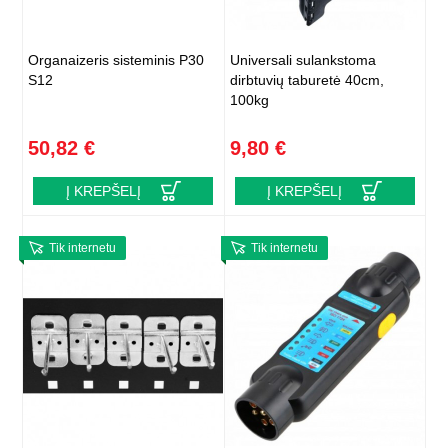
Organaizeris sisteminis P30
Universali sulankstoma
S12
dirbtuvių taburetė 40cm,
100kg
50,82 €
9,80 €
Į KREPŠELĮ
Į KREPŠELĮ
Tik internetu
Tik internetu