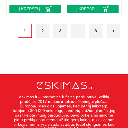
Į KREPŠELĮ
Į KREPŠELĮ
1
2
3
…
8
eskimas.lt – internetinė ir fizinė parduotuvė, veiklą
pradėjusi 2017 metais ir toliau sėkmingai plečiasi
Europoje. Mes didžiuojames, kad per šį laikotarpį
turėjome 300 000 sėkmingų sandorių ir džiaugiamės, jog
pasitikėjote mūsų parduotuve. Savo pirkėjams siūlome
platų prekių asortimentą už itin gerą kainą, o kiekvienas
pirkėjas mums yra visada svarbus todėl stengiames kuo