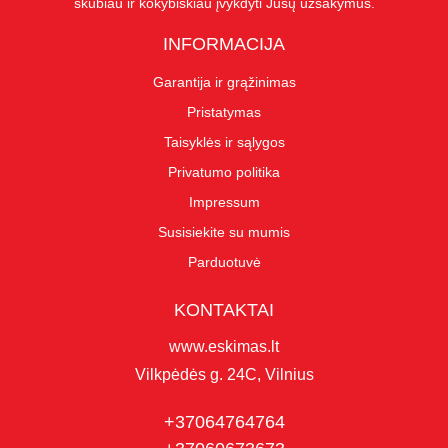
skubiau ir kokybiškiau įvykdyti Jūsų užsakymus.
INFORMACIJA
Garantija ir grąžinimas
Pristatymas
Taisyklės ir sąlygos
Privatumo politika
Impressum
Susisiekite su mumis
Parduotuvė
KONTAKTAI
www.eskimas.lt
Vilkpėdės g. 24C, Vilnius
+37064764764