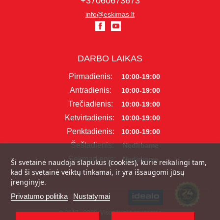
+37060673673
info@eskimas.lt
DARBO LAIKAS
Pirmadienis:
10:00-19:00
Antradienis:
10:00-19:00
Trečiadienis:
10:00-19:00
Ketvirtadienis:
10:00-19:00
Penktadienis:
10:00-19:00
Šeštadienis:
Nedirbame
Sekmadienis:
Nedirbame
Ši svetainė naudoja slapukus (cookies), kurie reikalingi tam,
kad ši svetainė veiktų tinkamai, ir yra išsaugomi jūsų
įrenginyje.
Privatumo politika
Nustatymai
© 2017 - 2026, Visos teisės saugomos