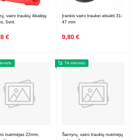
 projektoriai ir
vai
ų, vairo traukių iškalėjų
Įrankis vairo traukei atsukti 31-
ys, 5vnt.
47 mm
78 €
9,80 €
nternetu
Tik internetu
ro nuėmėjas 22mm,
Šarnyrų, vairo traukių nuėmėjų