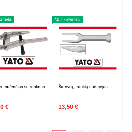
nternetu
Tik internetu
ro nuėmėjas su rankena
Šarnyrų, traukių nuėmėjas
m
60 €
13,50 €