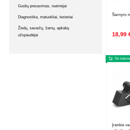
Squishy - 
Guolių presavimas, nuėmėjai
Push Pop i
Šarnyro 
Diagnostika, matuokliai, testeriai
Kiti antistr
Žiedų, savaržų, žarnų, apkabų
18,99 
užspaudėjai
Tik intern
Įrankis va