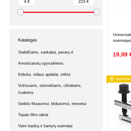
Su baterij
4
€
223
€
Buitinė ch
Vaikiškos 
Kabiamušė
Keltuvai,
Magnetiniai
Muzikos instrumentai
kniediklia
diržai
Prekės va
Lėlės / Lė
Laisvalaikis
Šlifavimo
Keltuvai, 
Žvejybos
Namai / Pil
mašinėlė
Ginklai ir aksesuarai
Lėlės
Universal
Įrankiai 
L. O. L. su
Katalogas
Dildės, ka
nuėmėjas
Gyvūnų prekės
replės
Kuro siur
Kūdikiai
Lėlių vežim
Stabdžiams, sankabai, pavarų d.
19,99 
Žaislai
Judančios 
Amortizatorių spyruoklėms
Kiti lėlių pr
Kėbului, vidaus apdailai, stiklui
Piešimui 
Atsiimkite
Mozaikos
Vožtuvams, stūmokliams, cilindrams,
Piešimui
žvakėms
Magnetiniai
Variklio fiksavimui, blokavimui, remontui
Kūrybiniai r
Modelinas, 
Tepalo filtro raktai
Knygos ir 
Vairo traukių ir šarnyrų nuėmėjai
Antistresi