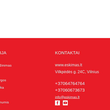
IJA
KONTAKTAI
www.eskimas.lt
ąžinimas
Vilkpėdės g. 24C, Vilnius
lygos
+37064764764
ika
+37060673673
info@eskimas.lt
 mumis