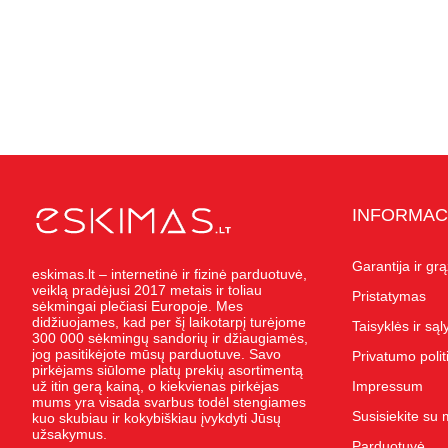
INFORMAC
Garantija ir gr
eskimas.lt – internetinė ir fizinė parduotuvė,
veiklą pradėjusi 2017 metais ir toliau
Pristatymas
sėkmingai plečiasi Europoje. Mes
didžiuojames, kad per šį laikotarpį turėjome
Taisyklės ir są
300 000 sėkmingų sandorių ir džiaugiamės,
jog pasitikėjote mūsų parduotuve. Savo
Privatumo polit
pirkėjams siūlome platų prekių asortimentą
už itin gerą kainą, o kiekvienas pirkėjas
Impressum
mums yra visada svarbus todėl stengiames
Susisiekite su
kuo skubiau ir kokybiškiau įvykdyti Jūsų
užsakymus.
Parduotuvė