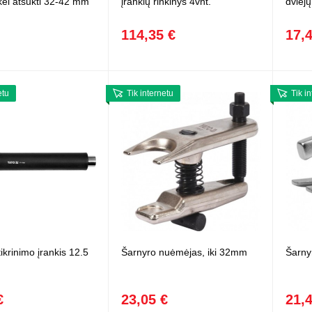
ukei atsukti 32-42 mm
įrankių rinkinys 4vnt.
dviejų
114,35 €
17,
etu
Tik internetu
Tik i
ikrinimo įrankis 12.5
Šarnyro nuėmėjas, iki 32mm
Šarny
€
23,05 €
21,