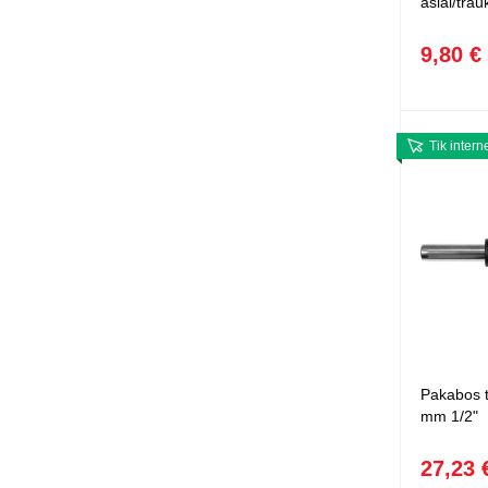
ašiai/tra
9,80 €
Tik intern
Pakabos t
mm 1/2"
27,23 