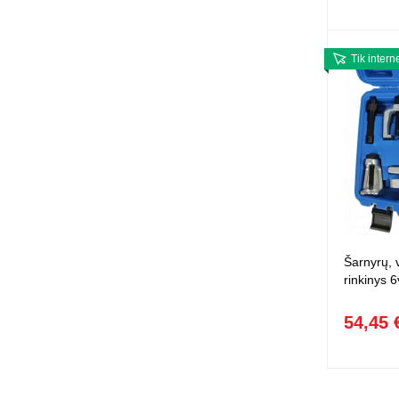
Tik intern
Šarnyrų, 
rinkinys 6
54,45 