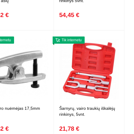
 ašių
rinkinys 5vnt.
42 €
54,45 €
nternetu
Tik internetu
ro nuėmėjas 17,5mm
Šarnyrų, vairo traukių iškalėjų
rinkinys, 5vnt.
42 €
21,78 €