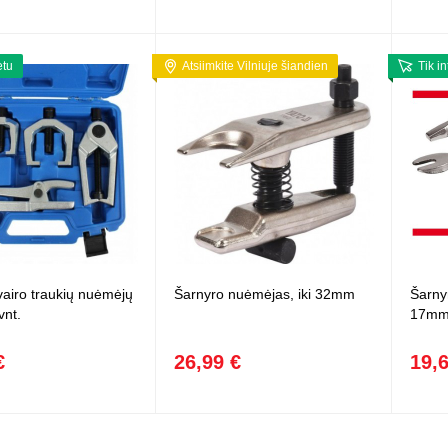
etu
Atsiimkite Vilniuje šiandien
Tik i
vairo traukių nuėmėjų
Šarnyro nuėmėjas, iki 32mm
Šarny
vnt.
17m
€
26,99 €
19,