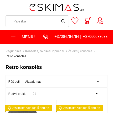
+37064764764
+37060673673
MENIU
|
Pagrindinis
Konsolės, žaidimai ir priedai
Žaidimų konsolės
Retro konsolės
Retro konsolės
Aktualumas
Rūšiuoti
24
Rodyti prekių:
Atsiimkite Vilniuje šiandien
Atsiimkite Vilniuje šiandien