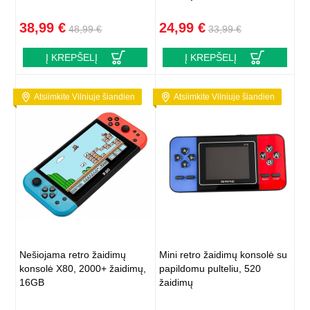
38,99 €
24,99 €
48,99 €
33,99 €
Į KREPŠELĮ
Į KREPŠELĮ
Atsiimkite Vilniuje šiandien
Atsiimkite Vilniuje šiandien
Nešiojama retro žaidimų
Mini retro žaidimų konsolė su
konsolė X80, 2000+ žaidimų,
papildomu pulteliu, 520
16GB
žaidimų