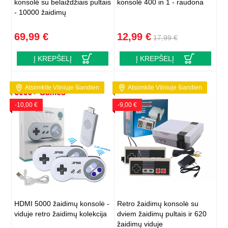
konsolė su belaiždžiais pultais
konsolė 400 in 1 - raudona
- 10000 žaidimų
69,99 €
12,99 €
17,99 €
Į KREPŠELĮ
Į KREPŠELĮ
Atsiimkite Vilniuje šiandien
Atsiimkite Vilniuje šiandien
-10,00 €
-9,00 €
HDMI 5000 žaidimų konsolė -
Retro žaidimų konsolė su
viduje retro žaidimų kolekcija
dviem žaidimų pultais ir 620
žaidimų viduje