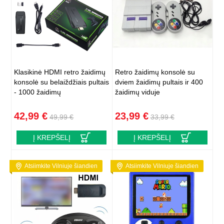
Klasikinė HDMI retro žaidimų
Retro žaidimų konsolė su
konsolė su belaiždžiais pultais
dviem žaidimų pultais ir 400
- 1000 žaidimų
žaidimų viduje
42,99 €
23,99 €
49,99 €
33,99 €
Į KREPŠELĮ
Į KREPŠELĮ
Atsiimkite Vilniuje šiandien
Atsiimkite Vilniuje šiandien