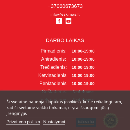
+37060673673
info@eskimas.lt
DARBO LAIKAS
Pirmadienis:
10:00-19:00
Antradienis:
10:00-19:00
Trečiadienis:
10:00-19:00
Ketvirtadienis:
10:00-19:00
Penktadienis:
10:00-19:00
Šeštadienis:
Nedirbame
Sekmadienis:
Nedirbame
Ši svetainė naudoja slapukus (cookies), kurie reikalingi tam,
kad ši svetainė veiktų tinkamai, ir yra išsaugomi jūsų
įrenginyje.
Privatumo politika
Nustatymai