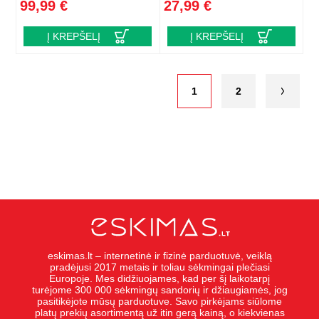
99,99 €
27,99 €
Į KREPŠELĮ
Į KREPŠELĮ
1
2
eskimas.lt – internetinė ir fizinė parduotuvė, veiklą
pradėjusi 2017 metais ir toliau sėkmingai plečiasi
Europoje. Mes didžiuojames, kad per šį laikotarpį
turėjome 300 000 sėkmingų sandorių ir džiaugiamės, jog
pasitikėjote mūsų parduotuve. Savo pirkėjams siūlome
platų prekių asortimentą už itin gerą kainą, o kiekvienas