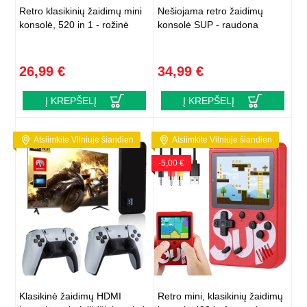
Retro klasikinių žaidimų mini
Nešiojama retro žaidimų
konsolė, 520 in 1 - rožinė
konsolė SUP - raudona
26,99 €
34,99 €
Į KREPŠELĮ
Į KREPŠELĮ
Atsiimkite Vilniuje šiandien
Atsiimkite Vilniuje šiandien
-5,00 €
Klasikinė žaidimų HDMI
Retro mini, klasikinių žaidimų