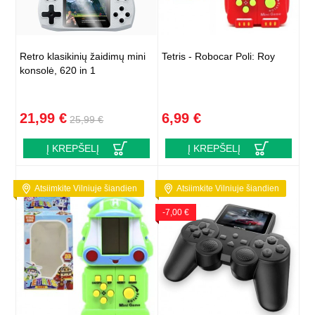
Retro klasikinių žaidimų mini
Tetris - Robocar Poli: Roy
konsolė, 620 in 1
21,99 €
6,99 €
25,99 €
Į KREPŠELĮ
Į KREPŠELĮ
Atsiimkite Vilniuje šiandien
Atsiimkite Vilniuje šiandien
-7,00 €