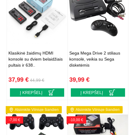
Klasikinė žaidimų HDMI
Sega Mega Drive 2 stiliaus
konsolė su dviem belaidžiais
konsolė, veikia su Sega
pultais ir 638..
disketėmis
37,99 €
39,99 €
44,99 €
Į KREPŠELĮ
Į KREPŠELĮ
Atsiimkite Vilniuje šiandien
Atsiimkite Vilniuje šiandien
-7,00 €
-10,00 €