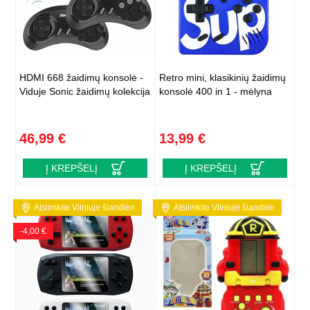
HDMI 668 žaidimų konsolė -
Retro mini, klasikinių žaidimų
Viduje Sonic žaidimų kolekcija
konsolė 400 in 1 - mėlyna
46,99 €
13,99 €
Į KREPŠELĮ
Į KREPŠELĮ
Atsiimkite Vilniuje šiandien
Atsiimkite Vilniuje šiandien
-4,00 €