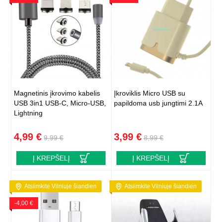
Magnetinis įkrovimo kabelis
Įkroviklis Micro USB su
USB 3in1 USB-C, Micro-USB,
papildoma usb jungtimi 2.1A
Lightning
4,99 €
3,99 €
9,99 €
8,99 €
Į KREPŠELĮ
Į KREPŠELĮ
Atsiimkite Vilniuje šiandien
Atsiimkite Vilniuje šiandien
-4,00 €