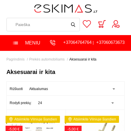
+37064764764
+37060673673
MENIU
|
Pagrindinis
Prekės automobiliams
Aksesuarai ir kita
Aksesuarai ir kita
Aktualumas
Rūšiuoti
24
Rodyti prekių:
Atsiimkite Vilniuje šiandien
Atsiimkite Vilniuje šiandien
-5,00 €
-5,00 €