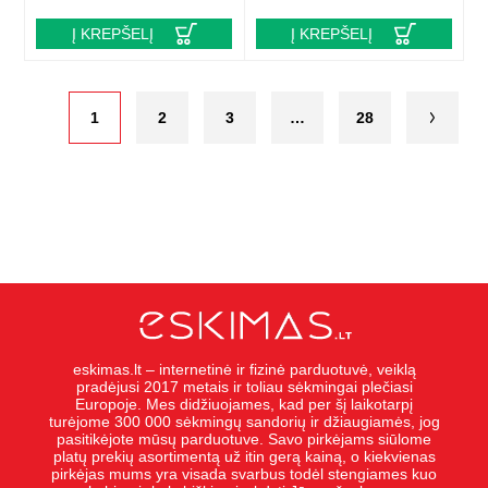
Į KREPŠELĮ
Į KREPŠELĮ
1
2
3
…
28
eskimas.lt – internetinė ir fizinė parduotuvė, veiklą
pradėjusi 2017 metais ir toliau sėkmingai plečiasi
Europoje. Mes didžiuojames, kad per šį laikotarpį
turėjome 300 000 sėkmingų sandorių ir džiaugiamės, jog
pasitikėjote mūsų parduotuve. Savo pirkėjams siūlome
platų prekių asortimentą už itin gerą kainą, o kiekvienas
pirkėjas mums yra visada svarbus todėl stengiames kuo