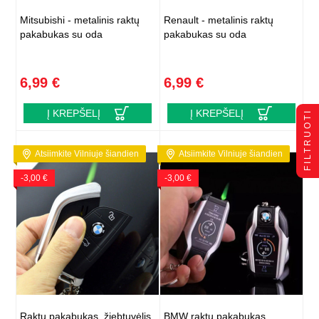
Mitsubishi - metalinis raktų
Renault - metalinis raktų
pakabukas su oda
pakabukas su oda
6,99 €
6,99 €
Į KREPŠELĮ
Į KREPŠELĮ
FILTRUOTI
Atsiimkite Vilniuje šiandien
Atsiimkite Vilniuje šiandien
-3,00 €
-3,00 €
Raktų pakabukas, žiebtuvėlis
BMW raktų pakabukas,