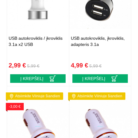
USB autokroviklis / įkroviklis
USB autokroviklis, įkroviklis,
3.1a x2 USB
adapteris 3.1a
2,99 €
4,99 €
5,99 €
5,99 €
Į KREPŠELĮ
Į KREPŠELĮ
Atsiimkite Vilniuje šiandien
Atsiimkite Vilniuje šiandien
-3,00 €