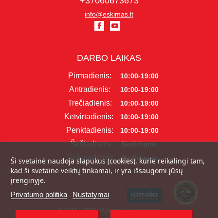
+37060673673
info@eskimas.lt
DARBO LAIKAS
Pirmadienis:
10:00-19:00
Antradienis:
10:00-19:00
Trečiadienis:
10:00-19:00
Ketvirtadienis:
10:00-19:00
Penktadienis:
10:00-19:00
Šeštadienis:
Nedirbame
Sekmadienis:
Nedirbame
Ši svetainė naudoja slapukus (cookies), kurie reikalingi tam,
kad ši svetainė veiktų tinkamai, ir yra išsaugomi jūsų
įrenginyje.
Privatumo politika
Nustatymai
© 2017 - 2026, Visos teisės saugomos