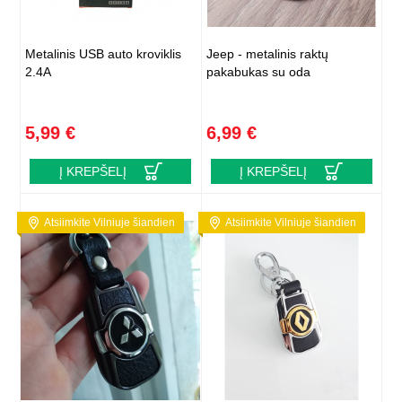
Metalinis USB auto kroviklis
Jeep - metalinis raktų
2.4A
pakabukas su oda
5,99 €
6,99 €
Į KREPŠELĮ
Į KREPŠELĮ
Atsiimkite Vilniuje šiandien
Atsiimkite Vilniuje šiandien