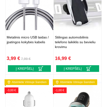
Metalinis micro USB laidas /
Stilingas automobilinis
įpatingos kokybės kabelis
telefono laikiklis su bevieliu
krovimu
3,99 €
16,99 €
7,99 €
Į KREPŠELĮ
Į KREPŠELĮ
Atsiimkite Vilniuje šiandien
Atsiimkite Vilniuje šiandien
-3,00 €
-1,00 €