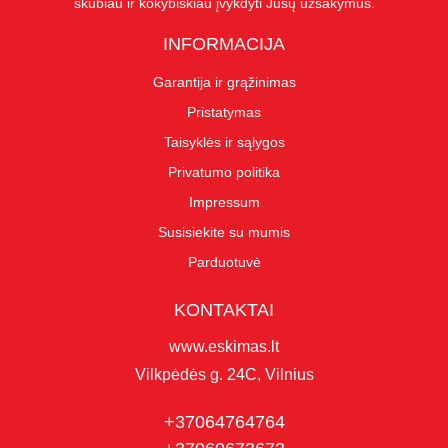
skubiau ir kokybiškiau įvykdyti Jūsų užsakymus.
INFORMACIJA
Garantija ir grąžinimas
Pristatymas
Taisyklės ir sąlygos
Privatumo politika
Impressum
Susisiekite su mumis
Parduotuvė
KONTAKTAI
www.eskimas.lt
Vilkpėdės g. 24C, Vilnius
+37064764764