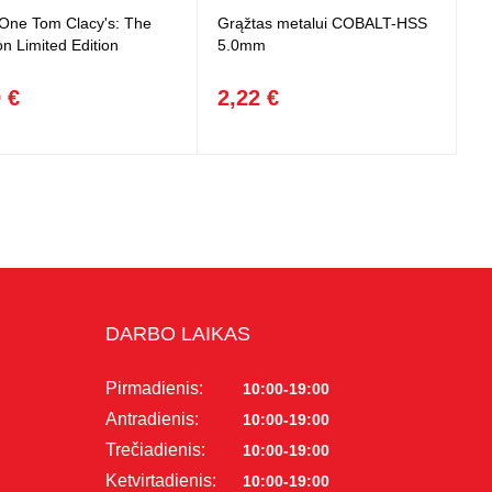
One Tom Clacy's: The
Grąžtas metalui COBALT-HSS
on Limited Edition
5.0mm
 €
2,22 €
DARBO LAIKAS
Pirmadienis:
10:00-19:00
Antradienis:
10:00-19:00
Trečiadienis:
10:00-19:00
Ketvirtadienis:
10:00-19:00