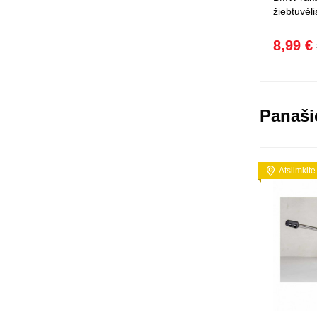
žiebtuvėli
8,99 €
Panaši
Atsiimkite