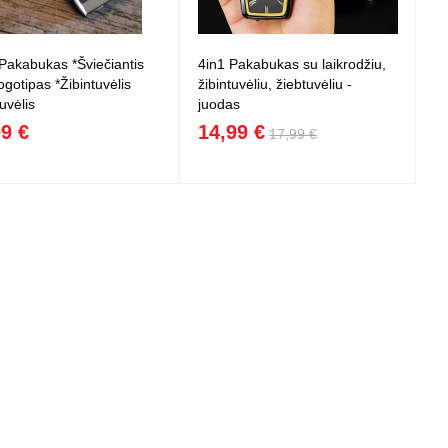
*Pakabukas *Šviečiantis
4in1 Pakabukas su laikrodžiu,
ogotipas *Žibintuvėlis
žibintuvėliu, žiebtuvėliu -
uvėlis
juodas
99 €
14,99 €
17,99 €