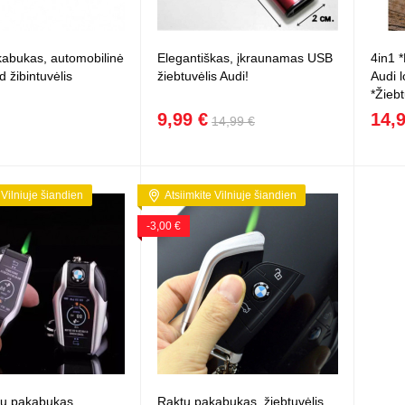
abukas, automobilinė
Elegantiškas, įkraunamas USB
4in1 
d žibintuvėlis
žiebtuvėlis Audi!
Audi l
*Žiebt
9,99 €
14,
14,99 €
 Vilniuje šiandien
Atsiimkite Vilniuje šiandien
-3,00 €
ų pakabukas,
Raktų pakabukas, žiebtuvėlis