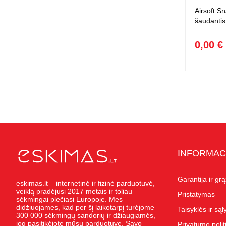
Airsoft S
šaudantis
0,00 €
INFORMAC
Garantija ir gr
eskimas.lt – internetinė ir fizinė parduotuvė,
veiklą pradėjusi 2017 metais ir toliau
Pristatymas
sėkmingai plečiasi Europoje. Mes
didžiuojames, kad per šį laikotarpį turėjome
Taisyklės ir są
300 000 sėkmingų sandorių ir džiaugiamės,
jog pasitikėjote mūsų parduotuve. Savo
Privatumo polit