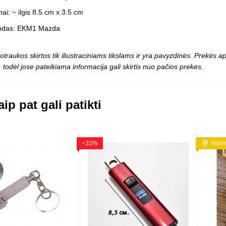
Vaikiški
Skvišai
Airsoft / Spyruokliniai ginklai
ai: ~ ilgis 8.5 cm x 3.5 cm
šviestu
t
Šviečiantis, su garsais
odas: EKM1 Mazda
esai
Minkštomis kulkomis šaudantys
Šautuvai su pistonais
otraukos skirtos tik iliustraciniams tikslams ir yra pavyzdinės. Prekės
Lankai / arbaletai
 todėl jose pateikiama informacija gali skirtis nuo pačios prekės.
Treniruočių peiliai - butterfly
ip pat gali patikti
−33%
Atsii