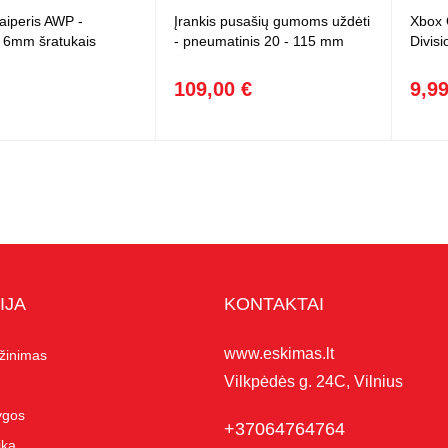
naiperis AWP -
Įrankis pusašių gumoms uždėti
Xbox 
 6mm šratukais
- pneumatinis 20 - 115 mm
Divisi
109,00 €
9,99
IJA
KONTAKTAI
www.eskimas.lt
ąžinimas
Vilkpėdės g. 24C, Vilnius
lygos
+37064764764
ika