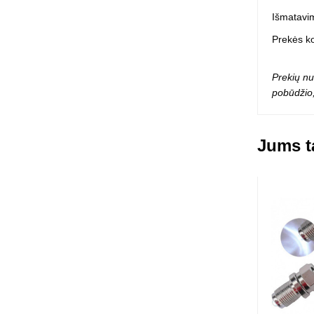
Squishy - 
Išmatavim
Push Pop i
Prekės k
Kiti antistr
Prekių nu
pobūdžio,
Jums ta