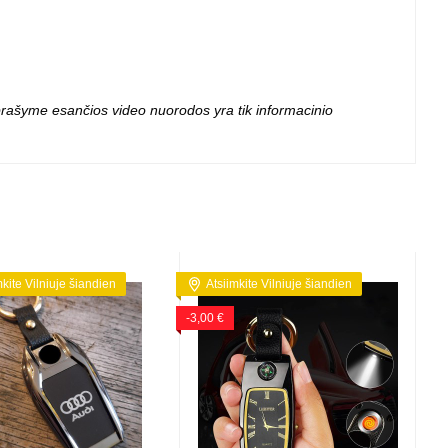
 projektoriai ir
vai
 aprašyme esančios video nuorodos yra tik informacinio
mkite Vilniuje šiandien
Atsiimkite Vilniuje šiandien
-3,00 €