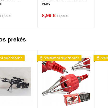
s
BMW
8,99 €
11,99 €
11,99 €
os prekės
 Vilniuje šiandien
Atsiimkite Vilniuje šiandien
Atsii