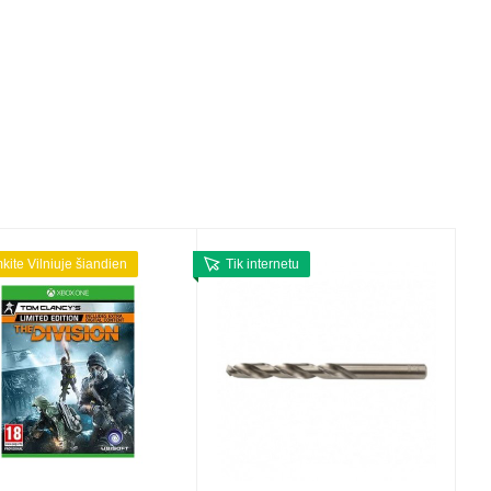
mkite Vilniuje šiandien
Tik internetu