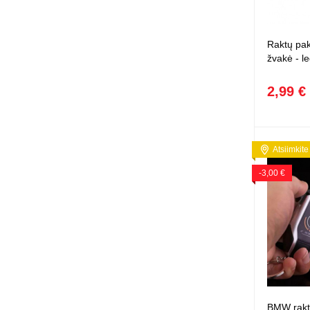
Raktų pak
žvakė - le
2,99 €
Atsiimkite
-3,00 €
BMW rakt