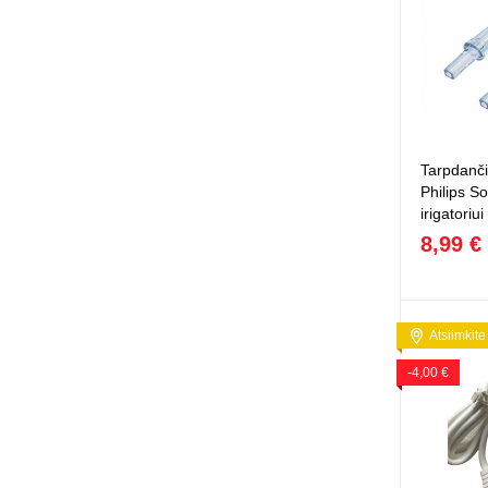
Squishy - 
Push Pop i
Kiti antistr
Tarpdanči
Philips So
irigatoriui
8,99 €
Atsiimkite
-4,00 €