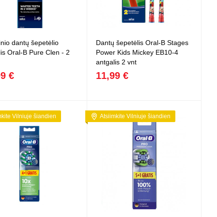
inio dantų šepetėlio
Dantų šepetėlis Oral-B Stages
is Oral-B Pure Clen - 2
Power Kids Mickey EB10-4
antgalis 2 vnt
99 €
11,99 €
mkite Vilniuje šiandien
Atsiimkite Vilniuje šiandien