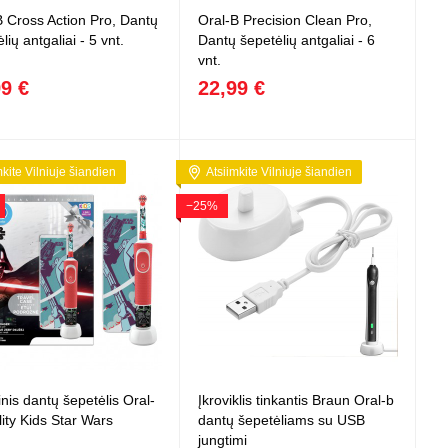
B Cross Action Pro, Dantų
Oral-B Precision Clean Pro,
lių antgaliai - 5 vnt.
Dantų šepetėlių antgaliai - 6
vnt.
99 €
22,99 €
mkite Vilniuje šiandien
Atsiimkite Vilniuje šiandien
−25%
inis dantų šepetėlis Oral-
Įkroviklis tinkantis Braun Oral-b
lity Kids Star Wars
dantų šepetėliams su USB
jungtimi