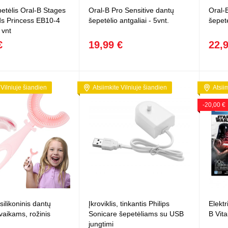
etėlis Oral-B Stages
Oral-B Pro Sensitive dantų
Oral-
ds Princess EB10-4
šepetėlio antgaliai - 5vnt.
šepetė
 vnt
€
19,99 €
22,
 Vilniuje šiandien
Atsiimkite Vilniuje šiandien
Atsii
-20,00 €
silikoninis dantų
Įkroviklis, tinkantis Philips
Elektr
vaikams, rožinis
Sonicare šepetėliams su USB
B Vita
jungtimi