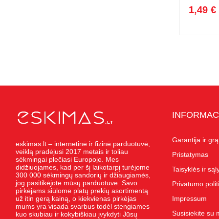
1,49 €
INFORMAC
Garantija ir gr
eskimas.lt – internetinė ir fizinė parduotuvė,
veiklą pradėjusi 2017 metais ir toliau
Pristatymas
sėkmingai plečiasi Europoje. Mes
didžiuojames, kad per šį laikotarpį turėjome
Taisyklės ir są
300 000 sėkmingų sandorių ir džiaugiamės,
jog pasitikėjote mūsų parduotuve. Savo
Privatumo polit
pirkėjams siūlome platų prekių asortimentą
už itin gerą kainą, o kiekvienas pirkėjas
Impressum
mums yra visada svarbus todėl stengiames
Susisiekite su
kuo skubiau ir kokybiškiau įvykdyti Jūsų