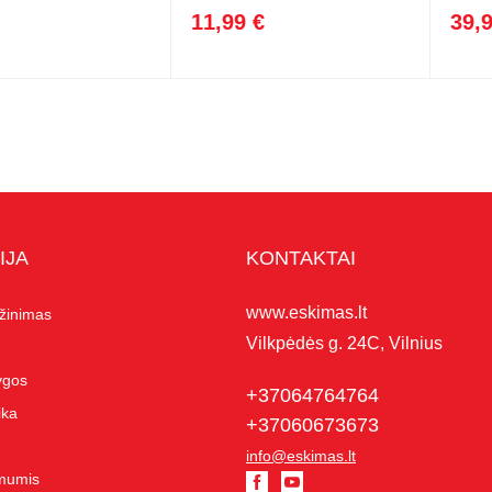
11,99 €
39,
IJA
KONTAKTAI
www.eskimas.lt
ąžinimas
Vilkpėdės g. 24C, Vilnius
lygos
+37064764764
ika
+37060673673
info@eskimas.lt
 mumis