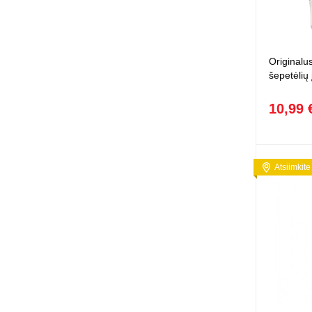
Originalu
šepetėlių 
10,99 
Atsiimkite