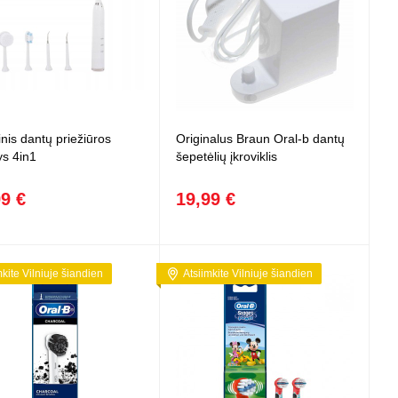
 projektoriai ir
vai
inis dantų priežiūros
Originalus Braun Oral-b dantų
ys 4in1
šepetėlių įkroviklis
99 €
19,99 €
mkite Vilniuje šiandien
Atsiimkite Vilniuje šiandien