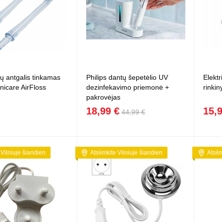
Vaikiški
Skvišai
Airsoft / Spyruokliniai ginklai
šviestu
t
Šviečiantis, su garsais
esai
Minkštomis kulkomis šaudantys
Šautuvai su pistonais
Lankai / arbaletai
Treniruočių peiliai - butterfly
ų antgalis tinkamas
Philips dantų šepetėlio UV
Elektr
nicare AirFloss
dezinfekavimo priemonė +
rinkin
pakrovėjas
18,99 €
15,
44,99 €
 Vilniuje šiandien
Atsiimkite Vilniuje šiandien
Atsii