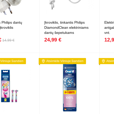
s Philips dantų
Įkroviklis, tinkantis Philips
Elektr
įkroviklis
DiamondClean elektriniams
antgal
dantų šepetukams
vnt.
€
24,99 €
12,
14,99 €
 Vilniuje šiandien
Atsiimkite Vilniuje šiandien
Atsii