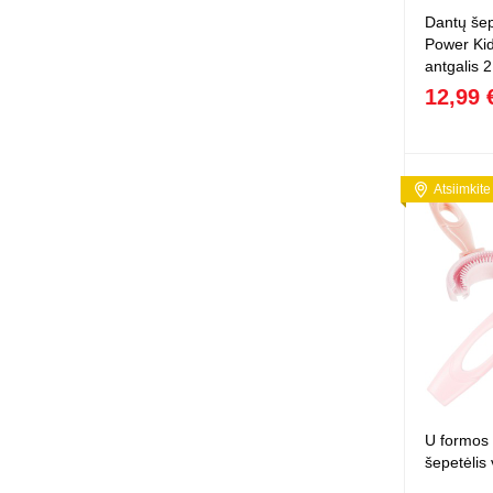
Dantų šep
Power Ki
antgalis 2
12,99 
Atsiimkite
U formos 
šepetėlis 