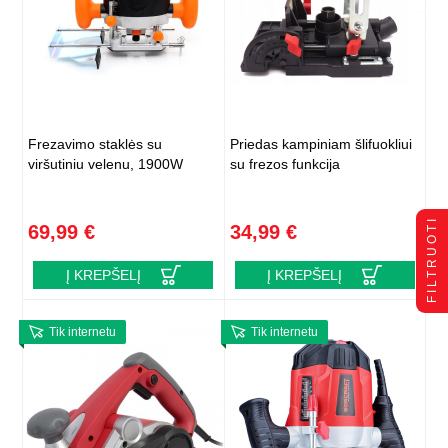
Frezavimo staklės su
Priedas kampiniam šlifuokliui
viršutiniu velenu, 1900W
su frezos funkcija
FILTRUOTI
69,99 €
34,99 €
Į KREPŠELĮ
Į KREPŠELĮ
Tik internetu
Tik internetu