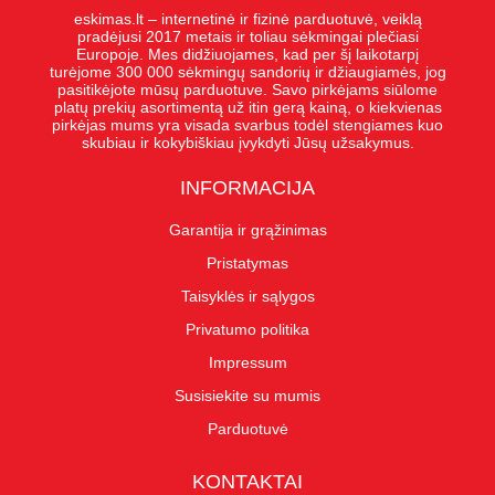
eskimas.lt – internetinė ir fizinė parduotuvė, veiklą
pradėjusi 2017 metais ir toliau sėkmingai plečiasi
Europoje. Mes didžiuojames, kad per šį laikotarpį
turėjome 300 000 sėkmingų sandorių ir džiaugiamės, jog
pasitikėjote mūsų parduotuve. Savo pirkėjams siūlome
platų prekių asortimentą už itin gerą kainą, o kiekvienas
pirkėjas mums yra visada svarbus todėl stengiames kuo
skubiau ir kokybiškiau įvykdyti Jūsų užsakymus.
INFORMACIJA
Garantija ir grąžinimas
Pristatymas
Taisyklės ir sąlygos
Privatumo politika
Impressum
Susisiekite su mumis
Parduotuvė
KONTAKTAI