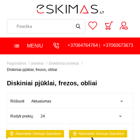
+37064764764
+37060673673
MENIU
|
Pagrindinis
Įrankiai
Elektriniai įrankiai
Diskiniai pjūklai, frezos, obliai
Diskiniai pjūklai, frezos, obliai
Aktualumas
Rūšiuoti
24
Rodyti prekių:
Atsiimkite Vilniuje šiandien
Atsiimkite Vilniuje šiandien