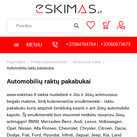
+37064764764
+37060673673
MENIU
|
Pagrindinis
Prekės automobiliams
Aksesuarai ir kita
Automobilių raktų pakabukai
Automobilių raktų pakabukai
www.eskimas.lt siekia nustebinti ir Jūs ir Jūsų artimuosius
begalo malone, širdį kutenenančia smulkmenėle - raktu
pakabuku kuris atspindi ženkliuką esanti ir ant Jūsų automobilio
kapoto. Šį smulkmenėlė bus visuomet netikėtu siurprizu Jūsų
artimąjąm! BMW, Mercedes-Benz, Audi, Lexus, Volkswagen,
Opel, Nissan, Alfa Romeo, Chevrolet, Chrysler, Citroen, Dacia,
Dodge, Fiat, Ford, Hyundai, Infiniti, Jaguar, Jeep, Kia, Land