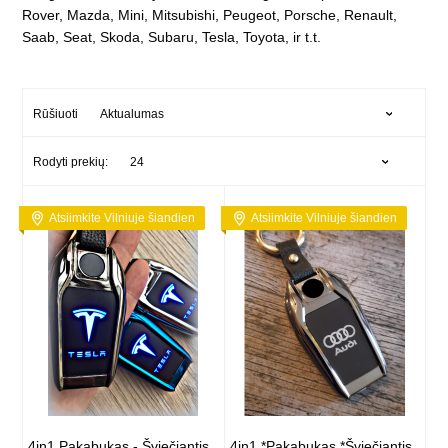
Rover, Mazda, Mini, Mitsubishi, Peugeot, Porsche, Renault,
Saab, Seat, Skoda, Subaru, Tesla, Toyota, ir t.t.
Aktualumas
Rūšiuoti
24
Rodyti prekių:
Atsiimkite Vilniuje šiandien
Atsiimkite Vilniuje šiandien
4in1 Pakabukas - Šviečiantis
4in1 *Pakabukas *Šviečiantis