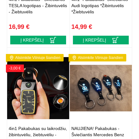
TESLA logotipas - Žibintuvėlis
Audi logotipas *Žibintuvėlis
- Žiebtuvėlis
*Žiebtuvėlis
16,99 €
14,99 €
Į KREPŠELĮ
Į KREPŠELĮ
Atsiimkite Vilniuje šiandien
Atsiimkite Vilniuje šiandien
-3,00 €
4in1 Pakabukas su laikrodžiu,
NAUJIENA! Pakabukas -
žibintuvėliu, žiebtuvėliu -
Šviečiantis Mercedes Benz