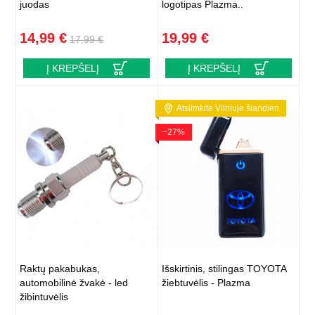
juodas
logotipas Plazma..
14,99 €
19,99 €
17,99 €
Į KREPŠELĮ
Į KREPŠELĮ
Atsiimkite Vilniuje šiandien
−27%
Raktų pakabukas,
Išskirtinis, stilingas TOYOTA
automobilinė žvakė - led
žiebtuvėlis - Plazma
žibintuvėlis