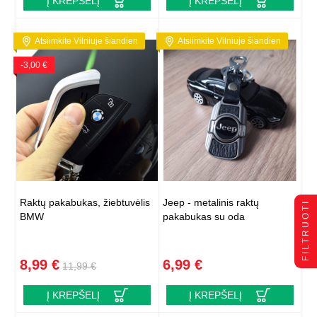
Į KREPŠELĮ
Į KREPŠELĮ
Atsiimkite Vilniuje šiandien
Atsiimkite Vilniuje šiandien
-3,00 €
Raktų pakabukas, žiebtuvėlis
Jeep - metalinis raktų
FILTRUOTI
BMW
pakabukas su oda
8,99 €
6,99 €
11,99 €
Į KREPŠELĮ
Į KREPŠELĮ