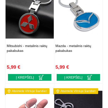
Mitsubishi - metalinis raktų
Mazda - metalinis raktų
pakabukas
pakabukas
5,99 €
5,99 €
Į KREPŠELĮ
Į KREPŠELĮ
Atsiimkite Vilniuje šiandien
Atsiimkite Vilniuje šiandien