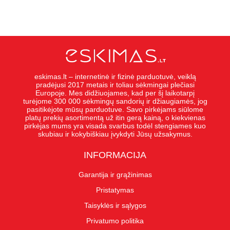
eskimas.lt – internetinė ir fizinė parduotuvė, veiklą
pradėjusi 2017 metais ir toliau sėkmingai plečiasi
Europoje. Mes didžiuojames, kad per šį laikotarpį
turėjome 300 000 sėkmingų sandorių ir džiaugiamės, jog
pasitikėjote mūsų parduotuve. Savo pirkėjams siūlome
platų prekių asortimentą už itin gerą kainą, o kiekvienas
pirkėjas mums yra visada svarbus todėl stengiames kuo
skubiau ir kokybiškiau įvykdyti Jūsų užsakymus.
INFORMACIJA
Garantija ir grąžinimas
Pristatymas
Taisyklės ir sąlygos
Privatumo politika