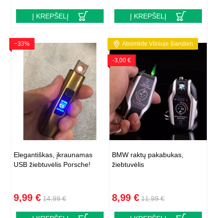
Į KREPŠELĮ
Į KREPŠELĮ
−33%
Atsiimkite Vilniuje šiandien
-3,00 €
Elegantiškas, įkraunamas
BMW raktų pakabukas,
USB žiebtuvėlis Porsche!
žiebtuvėlis
9,99 €
8,99 €
14,99 €
11,99 €