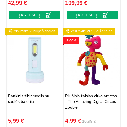
42,99 €
109,99 €
Į KREPŠELĮ
Į KREPŠELĮ
Atsiimkite Vilniuje šiandien
Atsiimkite Vilniuje šiandien
-6,00 €
Rankinis žibintuvėlis su
Pliušinis žaislas cirko artistas
saulės baterija
- The Amazing Digital Circus -
Zooble
5,99 €
4,99 €
10,99 €