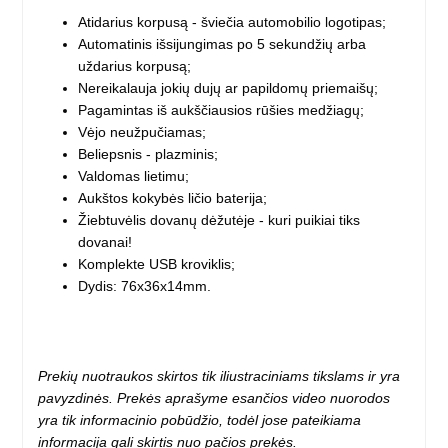
Atidarius korpusą - šviečia automobilio logotipas;
Automatinis išsijungimas po 5 sekundžių arba
uždarius korpusą;
Nereikalauja jokių dujų ar papildomų priemaišų;
Pagamintas iš aukščiausios rūšies medžiagų;
Vėjo neužpučiamas;
Beliepsnis - plazminis;
Valdomas lietimu;
Aukštos kokybės ličio baterija;
Žiebtuvėlis dovanų dėžutėje - kuri puikiai tiks
dovanai!
Komplekte USB kroviklis;
Dydis: 76x36x14mm.
Prekių nuotraukos skirtos tik iliustraciniams tikslams ir yra
pavyzdinės. Prekės aprašyme esančios video nuorodos
yra tik informacinio pobūdžio, todėl jose pateikiama
informacija gali skirtis nuo pačios prekės.