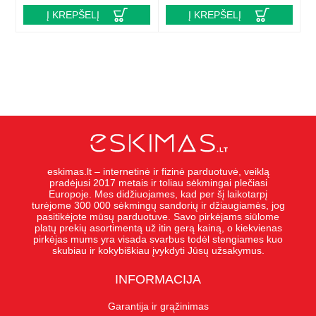
Į KREPŠELĮ
Į KREPŠELĮ
eskimas.lt – internetinė ir fizinė parduotuvė, veiklą
pradėjusi 2017 metais ir toliau sėkmingai plečiasi
Europoje. Mes didžiuojames, kad per šį laikotarpį
turėjome 300 000 sėkmingų sandorių ir džiaugiamės, jog
pasitikėjote mūsų parduotuve. Savo pirkėjams siūlome
platų prekių asortimentą už itin gerą kainą, o kiekvienas
pirkėjas mums yra visada svarbus todėl stengiames kuo
skubiau ir kokybiškiau įvykdyti Jūsų užsakymus.
INFORMACIJA
Garantija ir grąžinimas