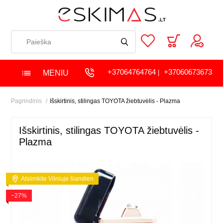
+37064764764
+37060673673
MENIU
|
Pagrindinis
Išskirtinis, stilingas TOYOTA žiebtuvėlis - Plazma
Išskirtinis, stilingas TOYOTA žiebtuvėlis -
Plazma
Atsiimkite Vilniuje šiandien
−27%