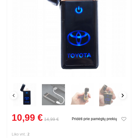
10,99 €
14,99 €
Pridėti prie pamėgtų prekių
Liko vnt.:
2