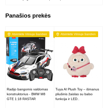
Panašios prekės
Atsiimkite Vilniuje šiandien
Atsiimkite Vilniuje šiandien
Radijo bangomis valdomas
Tuya AI Plush Toy – išmanus
konstruktorius - BMW M8
pliušinis žaislas su balso
GTE 1:18 RASTAR
funkcija ir LED..