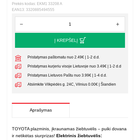
Prekės kodas: EKM1 33208 A
EAN13: 3320885494555
Į KREPŠELĮ
Pristatymas paštomatu nuo 2.49€ | 1-2 d.d.
Pristatymas kurjeriu visoje Lietuvoje nuo 3.49€ | 1-2 d.d
Pristatymas Lietuvos Paštu nuo 3.99€ | 1-4 d.d.
Atsiimkite Vilkpėdės g. 24C, Vilnius 0.00€ | Šiandien
Aprašymas
TOYOTA plazminis, įkraunamas žiebtuvėlis – puiki dovana
ir netikėtas siurprizas!
Elektrinis žiebtuvėlis: