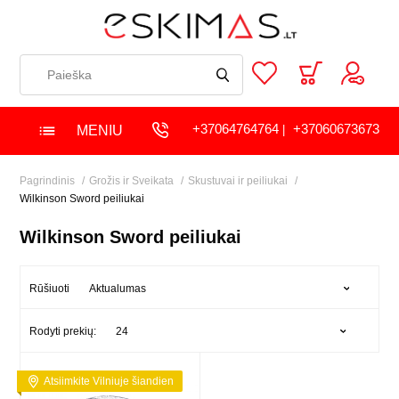
+37064764764
+37060673673
MENIU
|
Pagrindinis
Grožis ir Sveikata
Skustuvai ir peiliukai
Wilkinson Sword peiliukai
Wilkinson Sword peiliukai
Aktualumas
Rūšiuoti
24
Rodyti prekių:
Atsiimkite Vilniuje šiandien