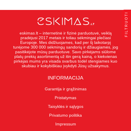
FILTRUOTI
eskimas.lt – internetinė ir fizinė parduotuvė, veiklą
pradėjusi 2017 metais ir toliau sėkmingai plečiasi
Europoje. Mes didžiuojames, kad per šį laikotarpį
turėjome 300 000 sėkmingų sandorių ir džiaugiamės, jog
pasitikėjote mūsų parduotuve. Savo pirkėjams siūlome
platų prekių asortimentą už itin gerą kainą, o kiekvienas
pirkėjas mums yra visada svarbus todėl stengiames kuo
skubiau ir kokybiškiau įvykdyti Jūsų užsakymus.
INFORMACIJA
Garantija ir grąžinimas
Pristatymas
Taisyklės ir sąlygos
Privatumo politika
Impressum