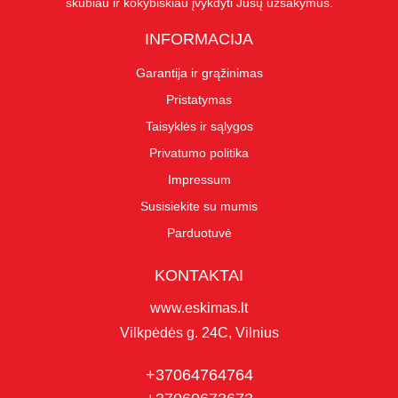
skubiau ir kokybiškiau įvykdyti Jūsų užsakymus.
INFORMACIJA
Garantija ir grąžinimas
Pristatymas
Taisyklės ir sąlygos
Privatumo politika
Impressum
Susisiekite su mumis
Parduotuvė
KONTAKTAI
www.eskimas.lt
Vilkpėdės g. 24C, Vilnius
+37064764764