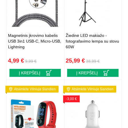
Magnetinis įkrovimo kabelis
Žiedinė LED makiažo -
USB 3in1 USB-C, Micro-USB,
fotografavimo lempa su stovu
Lightning
60W
4,99 €
25,99 €
9,99 €
38,99 €
Į KREPŠELĮ
Į KREPŠELĮ
Atsiimkite Vilniuje šiandien
Atsiimkite Vilniuje šiandien
-3,00 €