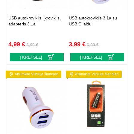
USB autokroviklis, įkroviklis,
USB autokroviklis 3.1a su
adapteris 3.1a
USB C laidu
4,99 €
3,99 €
5,99 €
6,99 €
Į KREPŠELĮ
Į KREPŠELĮ
Atsiimkite Vilniuje šiandien
Atsiimkite Vilniuje šiandien