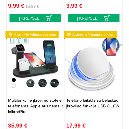
9,99 €
3,99 €
16,99 €
Į KREPŠELĮ
Į KREPŠELĮ
Atsiimkite Vilniuje šiandien
Atsiimkite Vilniuje šiandien
Multifunkcinė įkrovimo stotelė
Telefono laikiklis su belaidžio
telefonams, Apple ausinėms ir
įkrovimo funkcija USB C 10W
laikrodžiui
35,99 €
17,99 €