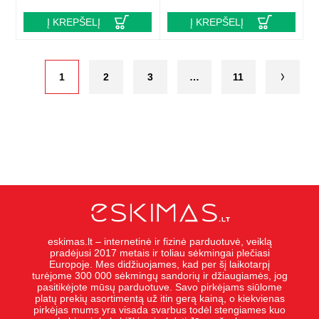
Į KREPŠELĮ
Į KREPŠELĮ
1
2
3
…
11
eskimas.lt – internetinė ir fizinė parduotuvė, veiklą
pradėjusi 2017 metais ir toliau sėkmingai plečiasi
Europoje. Mes didžiuojames, kad per šį laikotarpį
turėjome 300 000 sėkmingų sandorių ir džiaugiamės, jog
pasitikėjote mūsų parduotuve. Savo pirkėjams siūlome
platų prekių asortimentą už itin gerą kainą, o kiekvienas
pirkėjas mums yra visada svarbus todėl stengiames kuo