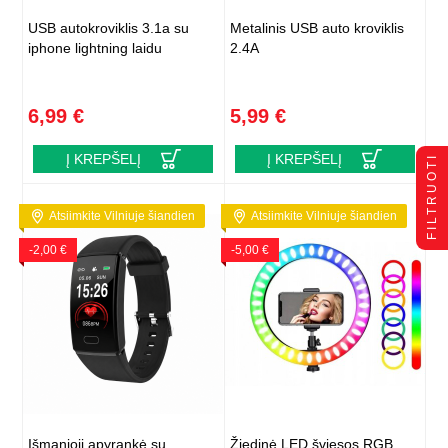
USB autokroviklis 3.1a su
Metalinis USB auto kroviklis
iphone lightning laidu
2.4A
6,99 €
5,99 €
Į KREPŠELĮ
Į KREPŠELĮ
FILTRUOTI
Atsiimkite Vilniuje šiandien
Atsiimkite Vilniuje šiandien
-2,00 €
-5,00 €
Išmanioji apyrankė su
Žiedinė LED šviesos RGB