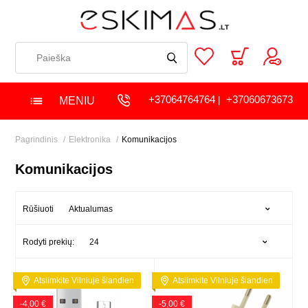
+37064764764
+37060673673
MENIU
|
Pagrindinis
Elektronika
Komunikacijos
Komunikacijos
Aktualumas
Rūšiuoti
24
Rodyti prekių:
Atsiimkite Vilniuje šiandien
Atsiimkite Vilniuje šiandien
-4,00 €
-5,00 €