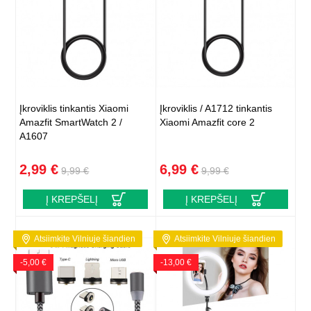
Įkroviklis tinkantis Xiaomi
Įkroviklis / A1712 tinkantis
Amazfit SmartWatch 2 /
Xiaomi Amazfit core 2
A1607
2,99 €
6,99 €
9,99 €
9,99 €
Į KREPŠELĮ
Į KREPŠELĮ
Atsiimkite Vilniuje šiandien
Atsiimkite Vilniuje šiandien
-5,00 €
-13,00 €