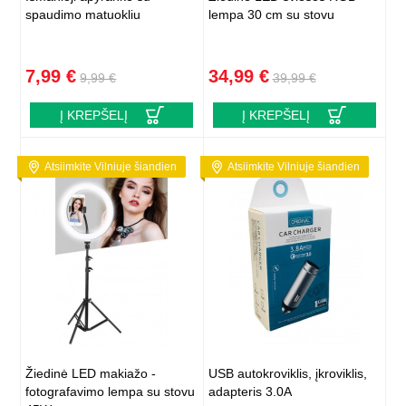
spaudimo matuokliu
lempa 30 cm su stovu
7,99 €
34,99 €
9,99 €
39,99 €
Į KREPŠELĮ
Į KREPŠELĮ
Atsiimkite Vilniuje šiandien
Atsiimkite Vilniuje šiandien
Žiedinė LED makiažo -
USB autokroviklis, įkroviklis,
fotografavimo lempa su stovu
adapteris 3.0A