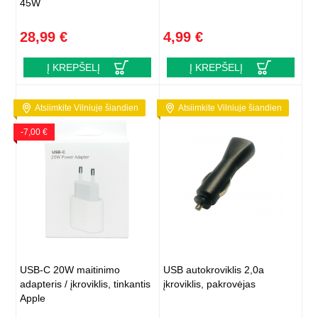
45W
28,99 €
4,99 €
Į KREPŠELĮ
Į KREPŠELĮ
Atsiimkite Vilniuje šiandien
Atsiimkite Vilniuje šiandien
-7,00 €
USB-C 20W maitinimo
USB autokroviklis 2,0a
adapteris / įkroviklis, tinkantis
įkroviklis, pakrovėjas
Apple