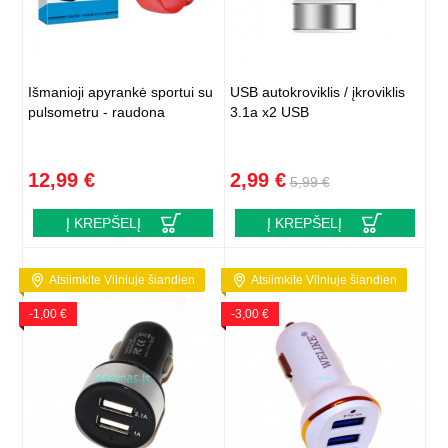
Išmanioji apyrankė sportui su
USB autokroviklis / įkroviklis
pulsometru - raudona
3.1a x2 USB
12,99 €
2,99 €
5,99 €
Į KREPŠELĮ
Į KREPŠELĮ
Atsiimkite Vilniuje šiandien
Atsiimkite Vilniuje šiandien
-1,00 €
-3,00 €