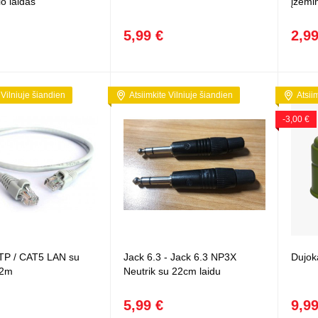
io laidas
įžemi
5,99 €
2,99
 Vilniuje šiandien
Atsiimkite Vilniuje šiandien
Atsii
-3,00 €
FTP / CAT5 LAN su
Jack 6.3 - Jack 6.3 NP3X
Dujok
 2m
Neutrik su 22cm laidu
5,99 €
9,99