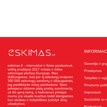
INFORMAC
Garantija ir gr
eskimas.lt – internetinė ir fizinė parduotuvė,
veiklą pradėjusi 2017 metais ir toliau
Pristatymas
sėkmingai plečiasi Europoje. Mes
didžiuojames, kad per šį laikotarpį turėjome
Taisyklės ir są
300 000 sėkmingų sandorių ir džiaugiamės,
jog pasitikėjote mūsų parduotuve. Savo
Privatumo polit
pirkėjams siūlome platų prekių asortimentą
už itin gerą kainą, o kiekvienas pirkėjas
Impressum
mums yra visada svarbus todėl stengiames
Susisiekite su
kuo skubiau ir kokybiškiau įvykdyti Jūsų
užsakymus.
Parduotuvė