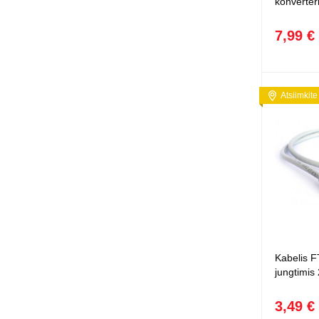
konverter
7,99 €
Atsiimkite
Kabelis 
jungtimis
3,49 €