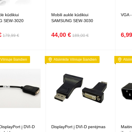
Vaikiški
Skvišai
Airsoft / Spyruokliniai ginklai
šviestu
t
Šviečiantis, su garsais
lė kūdikiui
Mobili auklė kūdikiui
VGA -
esai
Minkštomis kulkomis šaudantys
G SEW-3020
SAMSUNG SEW-3030
Šautuvai su pistonais
Lankai / arbaletai
€
44,00 €
6,99
179,99 €
189,00 €
Treniruočių peiliai - butterfly
 Vilniuje šiandien
Atsiimkite Vilniuje šiandien
Atsii
isplayPort į DVI-D
DisplayPort į DVI-D perėjmas
Maitin