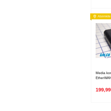
Atsiimkite
Media konv
EtherWA
199,99