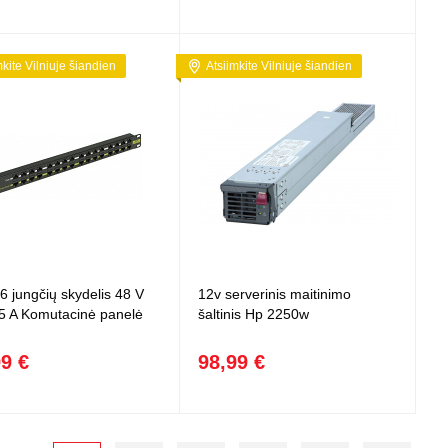
mkite Vilniuje šiandien
Atsiimkite Vilniuje šiandien
6 jungčių skydelis 48 V
12v serverinis maitinimo
5 A Komutacinė panelė
šaltinis Hp 2250w
99 €
98,99 €