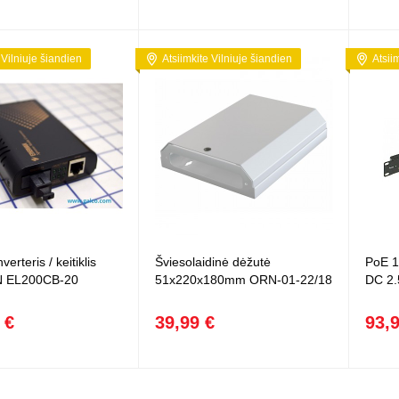
 Vilniuje šiandien
Atsiimkite Vilniuje šiandien
Atsii
erteris / keitiklis
Šviesolaidinė dėžutė
PoE 1
N EL200CB-20
51x220x180mm ORN-01-22/18
DC 2.
 €
39,99 €
93,