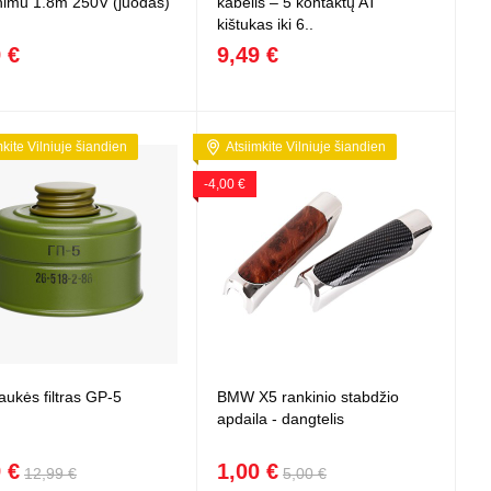
nimu 1.8m 250V (juodas)
kabelis – 5 kontaktų AT
kištukas iki 6..
 €
9,49 €
mkite Vilniuje šiandien
Atsiimkite Vilniuje šiandien
-4,00 €
aukės filtras GP-5
BMW X5 rankinio stabdžio
apdaila - dangtelis
 €
1,00 €
12,99 €
5,00 €