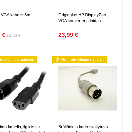
 projektoriai ir
vai
 VGA kabelis 3m
Originalus HP DisplayPort į
VGA konverterio laidas
 €
23,99 €
10,00 €
mkite Vilniuje šiandien
Atsiimkite Vilniuje šiandien
imo kabelis, ilgiklis su
Brūkšninio kodo skaitytuvo