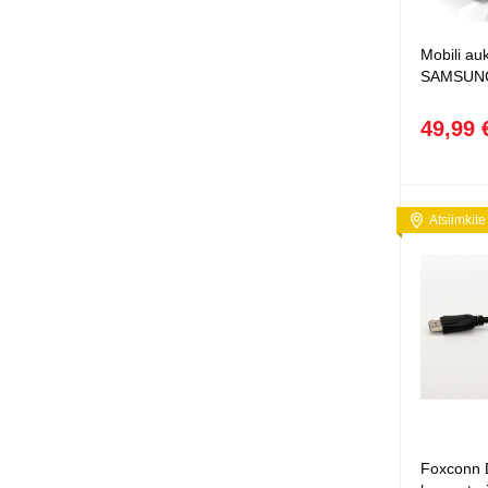
Squishy - 
Push Pop i
Mobili auk
Kiti antistr
SAMSUN
49,99 
Atsiimkite
Foxconn D