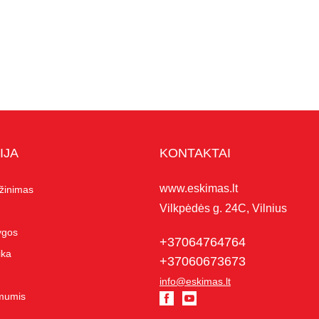
IJA
KONTAKTAI
www.eskimas.lt
ąžinimas
Vilkpėdės g. 24C, Vilnius
lygos
+37064764764
ika
+37060673673
info@eskimas.lt
 mumis