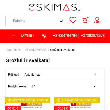
+37064764764
+37060673673
MENIU
|
Pagrindinis
IŠPARDAVIMAS
Grožiui ir sveikatai
Grožiui ir sveikatai
Aktualumas
Rūšiuoti
24
Rodyti prekių:
Atsiimkite Vilniuje šiandien
Atsiimkite Vilniuje šiandien
-55,01 €
-60,01 €