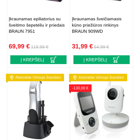
Įkraunamas epiliatorius su
Įkraunamas šveičiamasis
šveitimo šepetėliu ir priedais
kūno priežiūros rinkinys
BRAUN 7951
BRAUN 909WD
69,99 €
31,99 €
119,99 €
54,99 €
Į KREPŠELĮ
Į KREPŠELĮ
Atsiimkite Vilniuje šiandien
Atsiimkite Vilniuje šiandien
-130,00 €