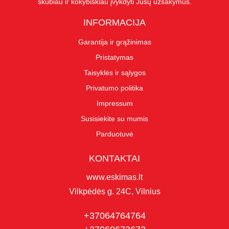
skubiau ir kokybiškiau įvykdyti Jūsų užsakymus.
INFORMACIJA
Garantija ir grąžinimas
Pristatymas
Taisyklės ir sąlygos
Privatumo politika
Impressum
Susisiekite su mumis
Parduotuvė
KONTAKTAI
www.eskimas.lt
Vilkpėdės g. 24C, Vilnius
+37064764764