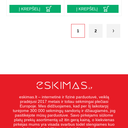
Į KREPŠELĮ
Į KREPŠELĮ
1
2
eskimas.lt – internetinė ir fizinė parduotuvė, veiklą
pradėjusi 2017 metais ir toliau sėkmingai plečiasi
Europoje. Mes didžiuojames, kad per šį laikotarpį
turėjome 300 000 sėkmingų sandorių ir džiaugiamės, jog
pasitikėjote mūsų parduotuve. Savo pirkėjams siūlome
platų prekių asortimentą už itin gerą kainą, o kiekvienas
pirkėjas mums yra visada svarbus todėl stengiames kuo