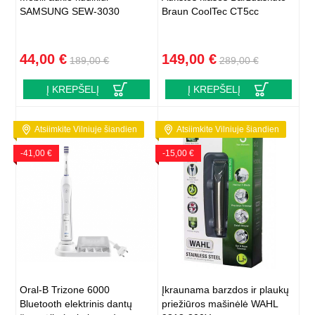
SAMSUNG SEW-3030
Braun CoolTec CT5cc
44,00 €
149,00 €
189,00 €
289,00 €
Į KREPŠELĮ
Į KREPŠELĮ
Atsiimkite Vilniuje šiandien
Atsiimkite Vilniuje šiandien
-41,00 €
-15,00 €
Oral-B Trizone 6000
Įkraunama barzdos ir plaukų
Bluetooth elektrinis dantų
priežiūros mašinėlė WAHL