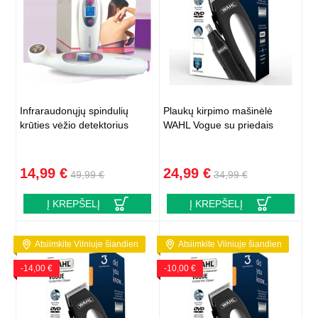
Infraraudonųjų spindulių
Plaukų kirpimo mašinėlė
krūties vėžio detektorius
WAHL Vogue su priedais
14,99 €
24,99 €
49,99 €
34,99 €
Į KREPŠELĮ
Į KREPŠELĮ
Atsiimkite Vilniuje šiandien
Atsiimkite Vilniuje šiandien
-14,00 €
-10,00 €