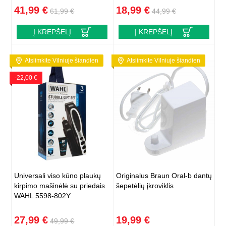
41,99 €
18,99 €
61,99 €
44,99 €
Į KREPŠELĮ
Į KREPŠELĮ
Atsiimkite Vilniuje šiandien
Atsiimkite Vilniuje šiandien
-22,00 €
Universali viso kūno plaukų
Originalus Braun Oral-b dantų
kirpimo mašinėlė su priedais
šepetėlių įkroviklis
WAHL 5598-802Y
27,99 €
19,99 €
49,99 €