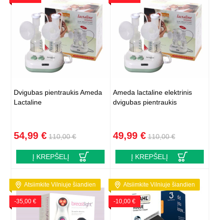
Dvigubas pientraukis Ameda
Ameda lactaline elektrinis
Lactaline
dvigubas pientraukis
54,99 €
49,99 €
110,00 €
110,00 €
Į KREPŠELĮ
Į KREPŠELĮ
Atsiimkite Vilniuje šiandien
Atsiimkite Vilniuje šiandien
-35,00 €
-10,00 €