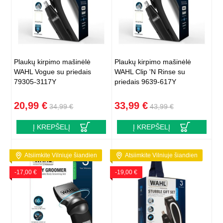
Plaukų kirpimo mašinėlė
Plaukų kirpimo mašinėlė
WAHL Vogue su priedais
WAHL Clip 'N Rinse su
79305-3117Y
priedais 9639-617Y
20,99 €
33,99 €
34,99 €
43,99 €
Į KREPŠELĮ
Į KREPŠELĮ
Atsiimkite Vilniuje šiandien
Atsiimkite Vilniuje šiandien
-17,00 €
-19,00 €