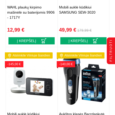
WAHL plaukų kirpimo
Mobili auklė kūdikiui
mašinėlė su baterijomis 9906
SAMSUNG SEW-3020
- 1717Y
12,99 €
49,99 €
179,99 €
Į KREPŠELĮ
Į KREPŠELĮ
FILTRUOTI
Atsiimkite Vilniuje šiandien
Atsiimkite Vilniuje šiandien
-145,00 €
-140,00 €
Mobili auklė kūdikiui
Aukštos klasės Barzdaskutė