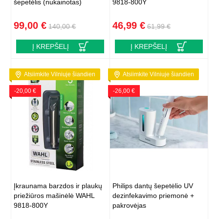
šepetėlis (nukainotas)
9818-800Y
99,00 €
46,99 €
140,00 €
61,99 €
Į KREPŠELĮ
Į KREPŠELĮ
Atsiimkite Vilniuje šiandien
Atsiimkite Vilniuje šiandien
-20,00 €
-26,00 €
Įkraunama barzdos ir plaukų
Philips dantų šepetėlio UV
priežiūros mašinėlė WAHL
dezinfekavimo priemonė +
9818-800Y
pakrovėjas