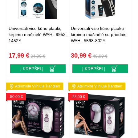
Universali viso kūno plaukų
Universali viso kūno plaukų
kirpimo mašinėlė WAHL 9953-
kirpimo mašinėlė su priedais
1452Y
WAHL 5598-802Y
17,99 €
30,99 €
34,99 €
49,99 €
Į KREPŠELĮ
Į KREPŠELĮ
Atsiimkite Vilniuje šiandien
Atsiimkite Vilniuje šiandien
-50,00 €
-23,00 €