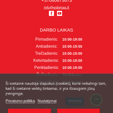
+37060673673
info@eskimas.lt
DARBO LAIKAS
Pirmadienis:
10:00-19:00
Antradienis:
10:00-19:00
Trečiadienis:
10:00-19:00
Ketvirtadienis:
10:00-19:00
Penktadienis:
10:00-19:00
Šeštadienis:
Nedirbame
Sekmadienis:
Nedirbame
Ši svetainė naudoja slapukus (cookies), kurie reikalingi tam,
kad ši svetainė veiktų tinkamai, ir yra išsaugomi jūsų
įrenginyje.
Privatumo politika
Nustatymai
© 2017 - 2026, Visos teisės saugomos