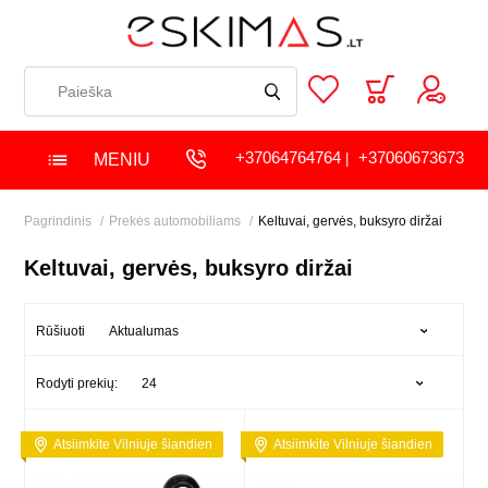
+37064764764
+37060673673
MENIU
|
Pagrindinis
Prekės automobiliams
Keltuvai, gervės, buksyro diržai
Keltuvai, gervės, buksyro diržai
Aktualumas
Rūšiuoti
24
Rodyti prekių:
Atsiimkite Vilniuje šiandien
Atsiimkite Vilniuje šiandien