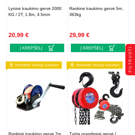
Lyninė traukimo gervė 2000
Rankinė traukimo gervė 5m,
KG / 2T, 1.8m, 4.5mm
363kg
20,99 €
29,99 €
Į KREPŠELĮ
Į KREPŠELĮ
FILTRUOTI
Atsiimkite Vilniuje šiandien
Atsiimkite Vilniuje šiandien
Rankinė traukimo gervė 7m,
Tvirta grandininė gervė /