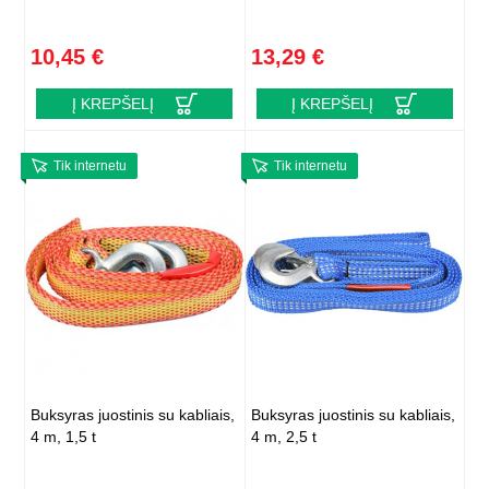
10,45 €
13,29 €
Į KREPŠELĮ
Į KREPŠELĮ
Tik internetu
Tik internetu
Buksyras juostinis su kabliais,
Buksyras juostinis su kabliais,
4 m, 1,5 t
4 m, 2,5 t