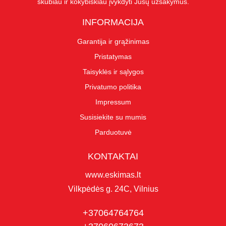
skubiau ir kokybiškiau įvykdyti Jūsų užsakymus.
INFORMACIJA
Garantija ir grąžinimas
Pristatymas
Taisyklės ir sąlygos
Privatumo politika
Impressum
Susisiekite su mumis
Parduotuvė
KONTAKTAI
www.eskimas.lt
Vilkpėdės g. 24C, Vilnius
+37064764764