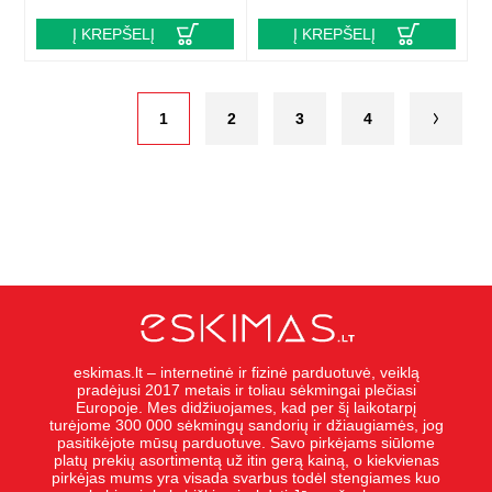
Į KREPŠELĮ
Į KREPŠELĮ
1
2
3
4
eskimas.lt – internetinė ir fizinė parduotuvė, veiklą
pradėjusi 2017 metais ir toliau sėkmingai plečiasi
Europoje. Mes didžiuojames, kad per šį laikotarpį
turėjome 300 000 sėkmingų sandorių ir džiaugiamės, jog
pasitikėjote mūsų parduotuve. Savo pirkėjams siūlome
platų prekių asortimentą už itin gerą kainą, o kiekvienas
pirkėjas mums yra visada svarbus todėl stengiames kuo