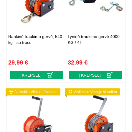
Rankinė traukimo gervė, 540
Lyninė traukimo gervė 4000
kg - su trosu
KG / 4T
29,99 €
32,99 €
Į KREPŠELĮ
Į KREPŠELĮ
Atsiimkite Vilniuje šiandien
Atsiimkite Vilniuje šiandien