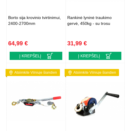
Borto sija krovinio tvirtinimui,
Rankinė lyninė traukimo
2400-2700mm
gervė, 450kg - su trosu
64,99 €
31,99 €
Į KREPŠELĮ
Į KREPŠELĮ
Atsiimkite Vilniuje šiandien
Atsiimkite Vilniuje šiandien