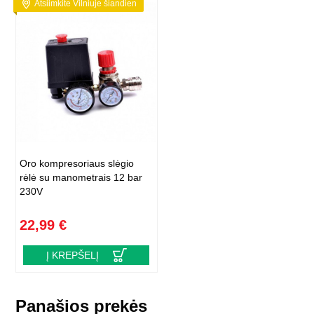
Atsiimkite Vilniuje šiandien
Oro kompresoriaus slėgio
rėlė su manometrais 12 bar
230V
22,99 €
Į KREPŠELĮ
Panašios prekės