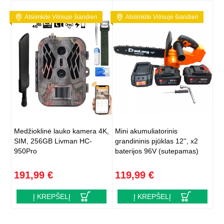
Atsiimkite Vilniuje šiandien
Atsiimkite Vilniuje šiandien
Medžioklinė lauko kamera 4K,
Mini akumuliatorinis
SIM, 256GB Livman HC-
grandininis pjūklas 12'', x2
950Pro
baterijos 96V (sutepamas)
191,99 €
119,99 €
Į KREPŠELĮ
Į KREPŠELĮ