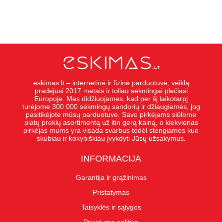
eskimas.lt – internetinė ir fizinė parduotuvė, veiklą
pradėjusi 2017 metais ir toliau sėkmingai plečiasi
Europoje. Mes didžiuojames, kad per šį laikotarpį
turėjome 300 000 sėkmingų sandorių ir džiaugiamės, jog
pasitikėjote mūsų parduotuve. Savo pirkėjams siūlome
platų prekių asortimentą už itin gerą kainą, o kiekvienas
pirkėjas mums yra visada svarbus todėl stengiames kuo
skubiau ir kokybiškiau įvykdyti Jūsų užsakymus.
INFORMACIJA
Garantija ir grąžinimas
Pristatymas
Taisyklės ir sąlygos