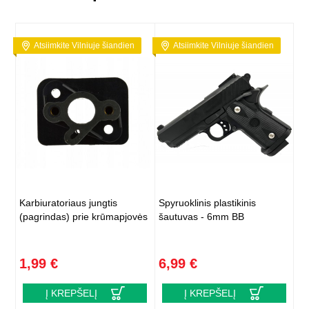
Atsiimkite Vilniuje šiandien
Atsiimkite Vilniuje šiandien
Karbiuratoriaus jungtis
Spyruoklinis plastikinis
(pagrindas) prie krūmapjovės
šautuvas - 6mm BB
1,99 €
6,99 €
Į KREPŠELĮ
Į KREPŠELĮ