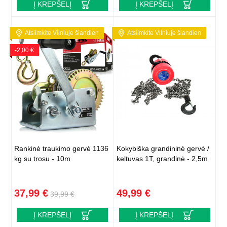
Į KREPŠELĮ
Į KREPŠELĮ
Atsiimkite Vilniuje šiandien
Atsiimkite Vilniuje šiandien
-2,00 €
Rankinė traukimo gervė 1136
Kokybiška grandininė gervė /
kg su trosu - 10m
keltuvas 1T, grandinė - 2,5m
37,99 €
49,99 €
39,99 €
Į KREPŠELĮ
Į KREPŠELĮ