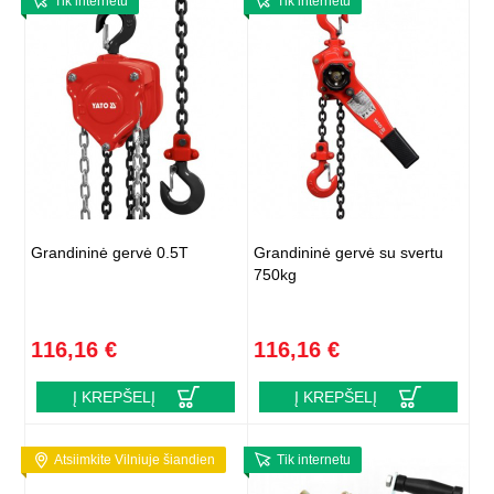
Tik internetu
Tik internetu
Grandininė gervė 0.5T
Grandininė gervė su svertu
750kg
116,16 €
116,16 €
Į KREPŠELĮ
Į KREPŠELĮ
Atsiimkite Vilniuje šiandien
Tik internetu