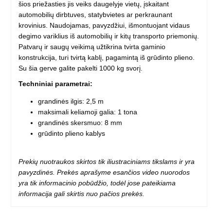
šios priežasties jis veiks daugelyje vietų, įskaitant
automobilių dirbtuves, statybvietes ar perkraunant
krovinius. Naudojamas, pavyzdžiui, išmontuojant vidaus
degimo variklius iš automobilių ir kitų transporto priemonių.
Patvarų ir saugų veikimą užtikrina tvirta gaminio
konstrukcija, turi tvirtą kablį, pagamintą iš grūdinto plieno.
Su šia gerve galite pakelti 1000 kg svorį.
Techniniai parametrai
:
grandinės ilgis: 2,5 m
maksimali keliamoji galia: 1 tona
grandinės skersmuo: 8 mm
grūdinto plieno kablys
Prekių nuotraukos skirtos tik iliustraciniams tikslams ir yra
pavyzdinės. Prekės aprašyme esančios video nuorodos
yra tik informacinio pobūdžio, todėl jose pateikiama
informacija gali skirtis nuo pačios prekės.