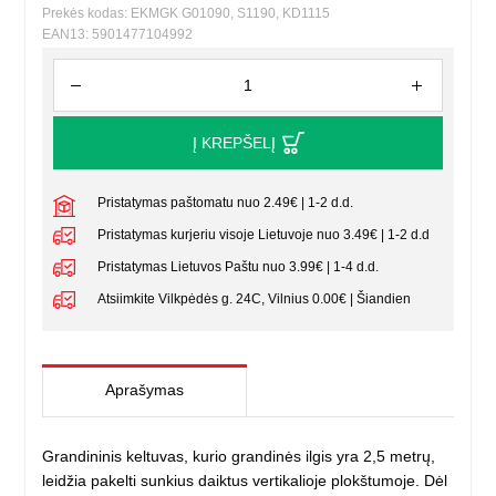
Prekės kodas: EKMGK G01090, S1190, KD1115
EAN13: 5901477104992
Į KREPŠELĮ
Pristatymas paštomatu nuo 2.49€ | 1-2 d.d.
Pristatymas kurjeriu visoje Lietuvoje nuo 3.49€ | 1-2 d.d
Pristatymas Lietuvos Paštu nuo 3.99€ | 1-4 d.d.
Atsiimkite Vilkpėdės g. 24C, Vilnius 0.00€ | Šiandien
Aprašymas
Grandininis keltuvas, kurio grandinės ilgis yra 2,5 metrų,
leidžia pakelti sunkius daiktus vertikalioje plokštumoje. Dėl