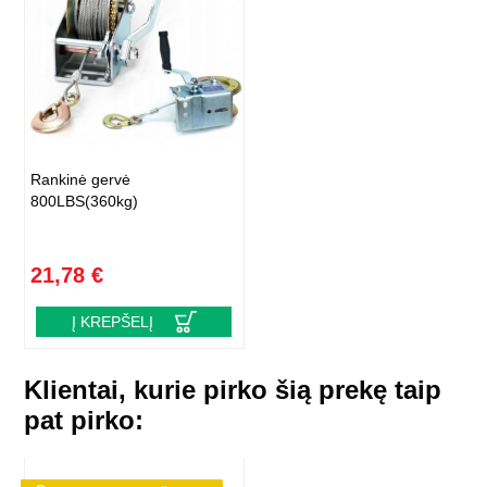
Rankinė gervė
800LBS(360kg)
21,78 €
Į KREPŠELĮ
Klientai, kurie pirko šią prekę taip
pat pirko: