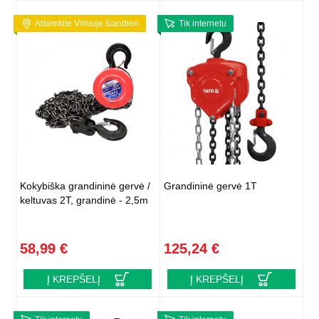
Atsiimkite Vilniuje šiandien
Tik internetu
Kokybiška grandininė gervė /
Grandininė gervė 1T
keltuvas 2T, grandinė - 2,5m
58,99 €
125,24 €
Į KREPŠELĮ
Į KREPŠELĮ