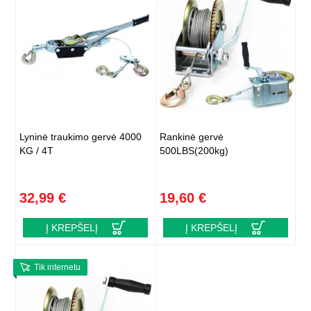
Lyninė traukimo gervė 4000
Rankinė gervė
KG / 4T
500LBS(200kg)
32,99 €
19,60 €
Į KREPŠELĮ
Į KREPŠELĮ
Tik internetu