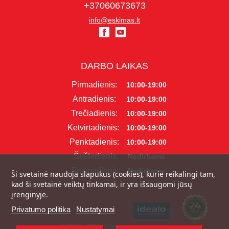
+37060673673
info@eskimas.lt
DARBO LAIKAS
Pirmadienis:
10:00-19:00
Antradienis:
10:00-19:00
Trečiadienis:
10:00-19:00
Ketvirtadienis:
10:00-19:00
Penktadienis:
10:00-19:00
Šeštadienis:
Nedirbame
Sekmadienis:
Nedirbame
Ši svetainė naudoja slapukus (cookies), kurie reikalingi tam,
kad ši svetainė veiktų tinkamai, ir yra išsaugomi jūsų
įrenginyje.
Privatumo politika
Nustatymai
© 2017 - 2026, Visos teisės saugomos