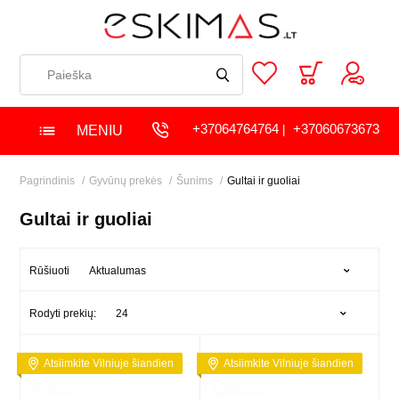
+37064764764
+37060673673
MENIU
|
Pagrindinis
Gyvūnų prekės
Šunims
Gultai ir guoliai
Gultai ir guoliai
Aktualumas
Rūšiuoti
24
Rodyti prekių:
Atsiimkite Vilniuje šiandien
Atsiimkite Vilniuje šiandien