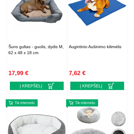
Šuns gultas - guolis, dydis M,
Augintinio Aušinimo kilimėlis
62 x 48 x 18 cm
17,99 €
7,62 €
Į KREPŠELĮ
Į KREPŠELĮ
Tik internetu
Tik internetu