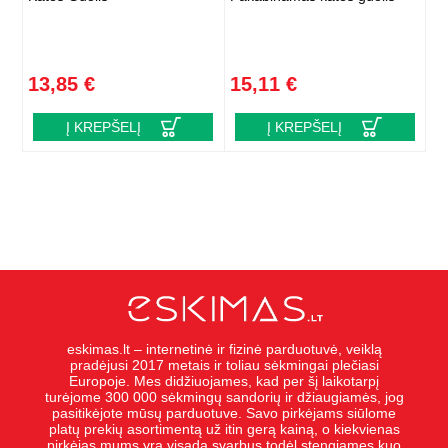
13,85 €
15,11 €
Į KREPŠELĮ
Į KREPŠELĮ
eskimas.lt – internetinė ir fizinė parduotuvė, veiklą
pradėjusi 2017 metais ir toliau sėkmingai plečiasi
Europoje. Mes didžiuojames, kad per šį laikotarpį
turėjome 300 000 sėkmingų sandorių ir džiaugiamės, jog
pasitikėjote mūsų parduotuve. Savo pirkėjams siūlome
platų prekių asortimentą už itin gerą kainą, o kiekvienas
pirkėjas mums yra visada svarbus todėl stengiames kuo