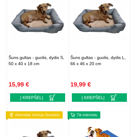
Šuns gultas - guolis, dydis S,
Šuns gultas - guolis, dydis L,
50 x 40 x 18 cm
66 x 46 x 20 cm
15,99 €
19,99 €
Į KREPŠELĮ
Į KREPŠELĮ
Atsiimkite Vilniuje šiandien
Tik internetu