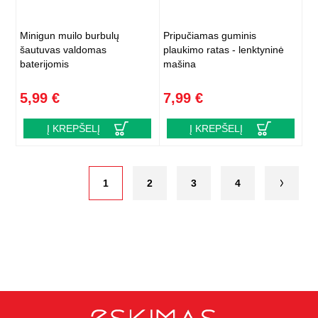
Minigun muilo burbulų
Pripučiamas guminis
šautuvas valdomas
plaukimo ratas - lenktyninė
baterijomis
mašina
5,99 €
7,99 €
Į KREPŠELĮ
Į KREPŠELĮ
1
2
3
4