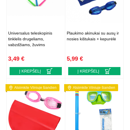
Universalus teleskopinis
Plaukimo akinukai su ausų ir
tinklelis drugeliams,
nosies kištukais + kepurėlė
vabzdžiams, žuvims
3,49 €
5,99 €
Į KREPŠELĮ
Į KREPŠELĮ
Atsiimkite Vilniuje šiandien
Atsiimkite Vilniuje šiandien