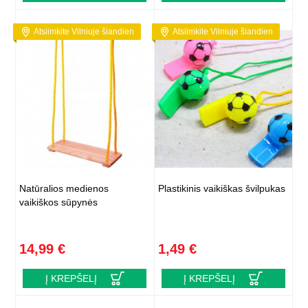
Atsiimkite Vilniuje šiandien
Atsiimkite Vilniuje šiandien
Natūralios medienos
Plastikinis vaikiškas švilpukas
vaikiškos sūpynės
14,99 €
1,49 €
Į KREPŠELĮ
Į KREPŠELĮ