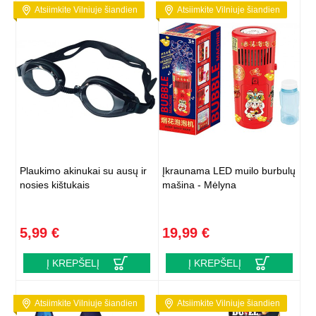
Atsiimkite Vilniuje šiandien
Atsiimkite Vilniuje šiandien
Plaukimo akinukai su ausų ir
Įkraunama LED muilo burbulų
nosies kištukais
mašina - Mėlyna
5,99 €
19,99 €
Į KREPŠELĮ
Į KREPŠELĮ
Atsiimkite Vilniuje šiandien
Atsiimkite Vilniuje šiandien