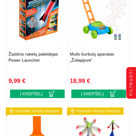
Žaislinis raketų paleidėjas
Muilo burbulų aparatas
Power Launcher
„Žoliapjovė“
FILTRUOTI
9,99 €
18,99 €
Į KREPŠELĮ
Į KREPŠELĮ
Atsiimkite Vilniuje šiandien
Atsiimkite Vilniuje šiandien