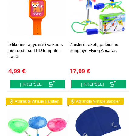
Silikoninė apyrankė vaikams
Žaislinis raketų paleidimo
nuo uodų su LED lempute -
įrenginys Flying Apsaras
Lapė
4,99 €
17,99 €
Į KREPŠELĮ
Į KREPŠELĮ
Atsiimkite Vilniuje šiandien
Atsiimkite Vilniuje šiandien