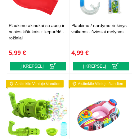
Plaukimo akinukai su ausų ir
Plaukimo / nardymo rinkinys
nosies kištukais + kepurėlė -
vaikams - šviesiai mėlynas
rožiniai
5,99 €
4,99 €
Į KREPŠELĮ
Į KREPŠELĮ
Atsiimkite Vilniuje šiandien
Atsiimkite Vilniuje šiandien