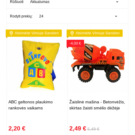
Aktualumas
Rūšiuoti
24
Rodyti prekių:
Atsiimkite Vilniuje šiandien
Atsiimkite Vilniuje šiandien
-4,00 €
ABC geltonos plaukimo
Žaislinė mašina - Betonvėžis,
rankovės vaikams
skirtas žaisti smėlio dėžėje
2,20 €
2,49 €
6,49 €