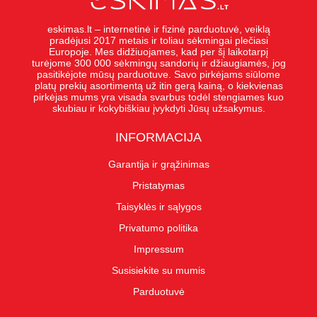
eskimas.lt – internetinė ir fizinė parduotuvė, veiklą
pradėjusi 2017 metais ir toliau sėkmingai plečiasi
Europoje. Mes didžiuojames, kad per šį laikotarpį
turėjome 300 000 sėkmingų sandorių ir džiaugiamės, jog
pasitikėjote mūsų parduotuve. Savo pirkėjams siūlome
platų prekių asortimentą už itin gerą kainą, o kiekvienas
pirkėjas mums yra visada svarbus todėl stengiames kuo
skubiau ir kokybiškiau įvykdyti Jūsų užsakymus.
INFORMACIJA
Garantija ir grąžinimas
Pristatymas
Taisyklės ir sąlygos
Privatumo politika
Impressum
Susisiekite su mumis
Parduotuvė