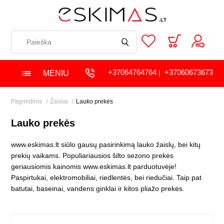
+37064764764
+37060673673
MENIU
|
Pagrindinis
Žaislai
Lauko prekės
Lauko prekės
www.eskimas.lt siūlo gausų pasirinkimą lauko žaislų, bei kitų
prekių vaikams. Populiariausios šilto sezono prekės
geriausiomis kainomis www.eskimas.lt parduotuvėje!
Paspirtukai, elektromobiliai, riedlentės, bei riedučiai. Taip pat
batutai, baseinai, vandens ginklai ir kitos pliažo prekės.