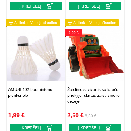
Į KREPŠELĮ
Į KREPŠELĮ
Atsiimkite Vilniuje šiandien
Atsiimkite Vilniuje šiandien
-6,00 €
AMUSI 402 badmintono
Žaislinis savivartis su kaušu
plunksnelė
priekyje, skirtas žaisti smėlio
dėžėje
1,99 €
2,50 €
8,50 €
Į KREPŠELĮ
Į KREPŠELĮ