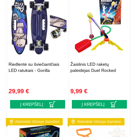
Riedlentė su šviečiantčiais
Žaislinis LED raketų
LED ratukais - Gorilla
paleidėjas Duel Rocked
29,99 €
9,99 €
Į KREPŠELĮ
Į KREPŠELĮ
Atsiimkite Vilniuje šiandien
Atsiimkite Vilniuje šiandien