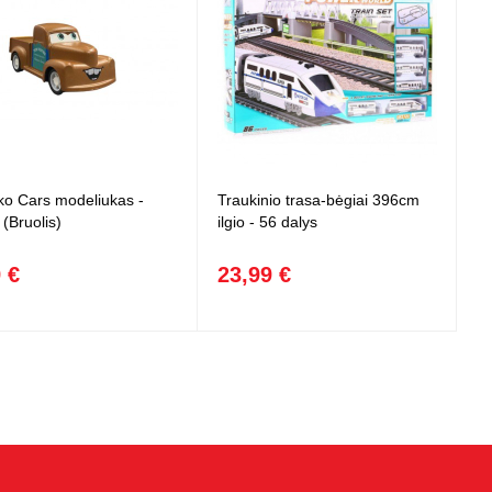
ko Cars modeliukas -
Traukinio trasa-bėgiai 396cm
(Bruolis)
ilgio - 56 dalys
 €
23,99 €