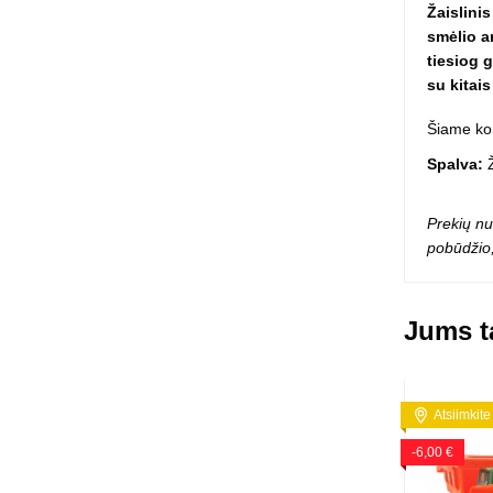
Žaislini
Squishy - 
smėlio a
Push Pop i
tiesiog g
Kiti antistr
su kitais
Šiame ko
Spalva:
Ž
Prekių nu
pobūdžio,
Jums ta
Atsiimkite
-6,00 €