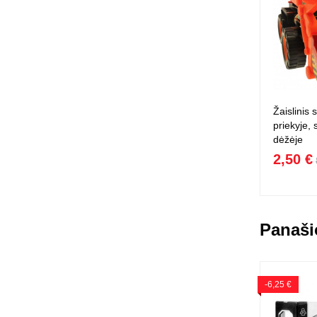
Žaislinis 
priekyje, 
dėžėje
2,50 €
Panaši
-6,25 €