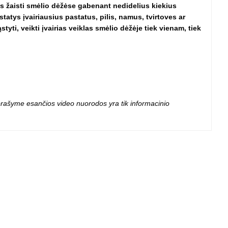
 projektoriai ir
tas žaisti smėlio dėžėse gabenant nedidelius kiekius
vai
tatys įvairiausius pastatus, pilis, namus, tvirtoves ar
yti, veikti įvairias veiklas smėlio dėžėje tiek vienam, tiek
 aprašyme esančios video nuorodos yra tik informacinio