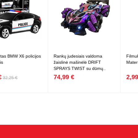
otas BMW X6 policijos
Rankų judesiais valdoma
Filmu
is
žaislinė mašinėlė DRIFT
Mater 
SPRAYS TWIST su dūmų..
€
74,99 €
2,99
32,25 €