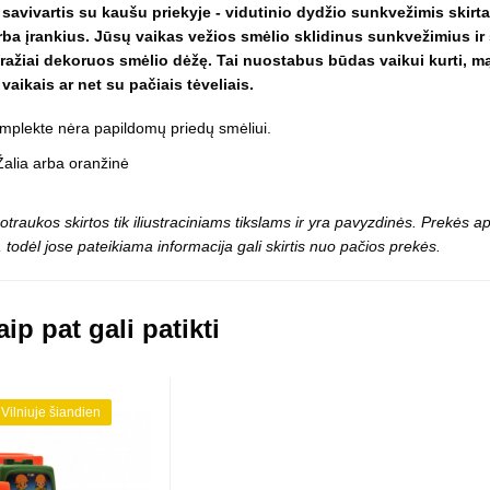
Vaikiški
s savivartis su kaušu priekyje - vidutinio dydžio sunkvežimis skir
Skvišai
Airsoft / Spyruokliniai ginklai
šviestu
rba įrankius. Jūsų vaikas vežios smėlio sklidinus sunkvežimius ir s
t
Šviečiantis, su garsais
ražiai dekoruos smėlio dėžę. Tai nuostabus būdas vaikui kurti, mąst
esai
Minkštomis kulkomis šaudantys
 vaikais ar net su pačiais tėveliais.
Šautuvai su pistonais
Lankai / arbaletai
mplekte nėra papildomų priedų smėliui.
Treniruočių peiliai - butterfly
alia arba oranžinė
otraukos skirtos tik iliustraciniams tikslams ir yra pavyzdinės. Prekės
 todėl jose pateikiama informacija gali skirtis nuo pačios prekės.
ip pat gali patikti
 Vilniuje šiandien