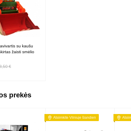
savivartis su kaušu
skirtas žaisti smėlio
8,50 €
os prekės
Atsiimkite Vilniuje šiandien
Atsii