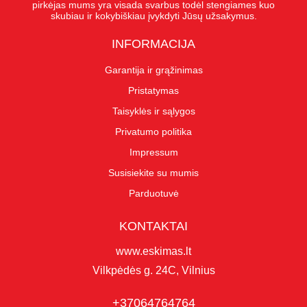
pirkėjas mums yra visada svarbus todėl stengiames kuo
skubiau ir kokybiškiau įvykdyti Jūsų užsakymus.
INFORMACIJA
Garantija ir grąžinimas
Pristatymas
Taisyklės ir sąlygos
Privatumo politika
Impressum
Susisiekite su mumis
Parduotuvė
KONTAKTAI
www.eskimas.lt
Vilkpėdės g. 24C, Vilnius
+37064764764