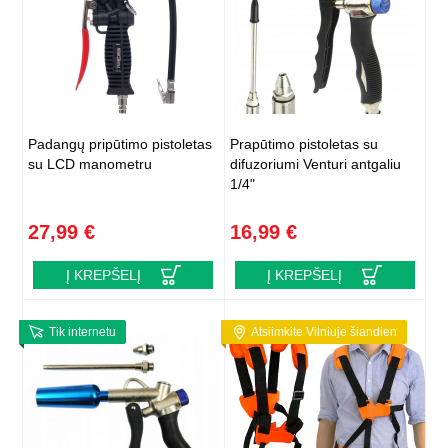
Padangų pripūtimo pistoletas
Prapūtimo pistoletas su
su LCD manometru
difuzoriumi Venturi antgaliu
1/4"
27,99 €
16,99 €
Į KREPŠELĮ
Į KREPŠELĮ
Tik internetu
Atsiimkite Vilniuje šiandien