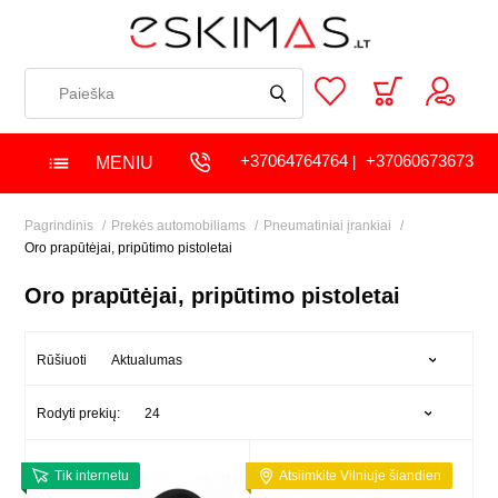
+37064764764
+37060673673
MENIU
|
Pagrindinis
Prekės automobiliams
Pneumatiniai įrankiai
Oro prapūtėjai, pripūtimo pistoletai
Oro prapūtėjai, pripūtimo pistoletai
Aktualumas
Rūšiuoti
24
Rodyti prekių:
Tik internetu
Atsiimkite Vilniuje šiandien