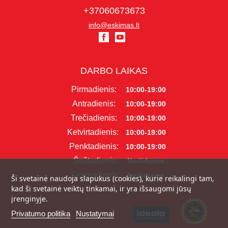
+37060673673
info@eskimas.lt
DARBO LAIKAS
Pirmadienis:
10:00-19:00
Antradienis:
10:00-19:00
Trečiadienis:
10:00-19:00
Ketvirtadienis:
10:00-19:00
Penktadienis:
10:00-19:00
Šeštadienis:
Nedirbame
Sekmadienis:
Nedirbame
Ši svetainė naudoja slapukus (cookies), kurie reikalingi tam,
kad ši svetainė veiktų tinkamai, ir yra išsaugomi jūsų
įrenginyje.
Privatumo politika
Nustatymai