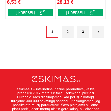
6,53 €
28,13 €
Į KREPŠELĮ
Į KREPŠELĮ
1
2
3
eskimas.lt – internetinė ir fizinė parduotuvė, veiklą
pradėjusi 2017 metais ir toliau sėkmingai plečiasi
Europoje. Mes didžiuojames, kad per šį laikotarpį
turėjome 300 000 sėkmingų sandorių ir džiaugiamės, jog
pasitikėjote mūsų parduotuve. Savo pirkėjams siūlome
platų prekių asortimentą už itin gerą kainą, o kiekvienas