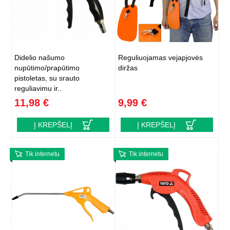
Didelio našumo
Reguliuojamas vejapjovės
nupūtimo/prapūtimo
diržas
pistoletas, su srauto
reguliavimu ir..
11,98 €
9,99 €
Į KREPŠELĮ
Į KREPŠELĮ
Tik internetu
Tik internetu