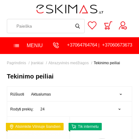
+37064764764
+37060673673
MENIU
|
Pagrindinis
Įrankiai
Abrazyvinės medžiagos
Tekinimo peiliai
Tekinimo peiliai
Aktualumas
Rūšiuoti
24
Rodyti prekių:
Atsiimkite Vilniuje šiandien
Tik internetu