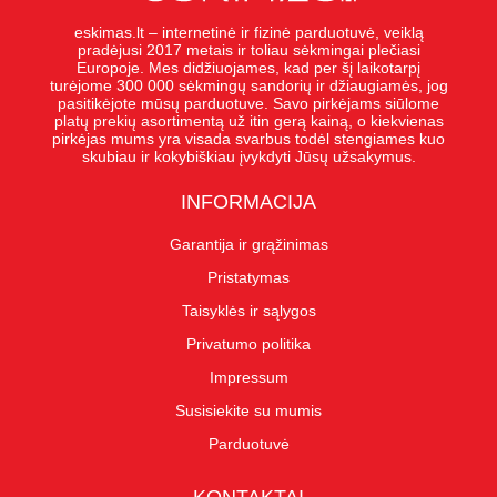
eskimas.lt – internetinė ir fizinė parduotuvė, veiklą
pradėjusi 2017 metais ir toliau sėkmingai plečiasi
Europoje. Mes didžiuojames, kad per šį laikotarpį
turėjome 300 000 sėkmingų sandorių ir džiaugiamės, jog
pasitikėjote mūsų parduotuve. Savo pirkėjams siūlome
platų prekių asortimentą už itin gerą kainą, o kiekvienas
pirkėjas mums yra visada svarbus todėl stengiames kuo
skubiau ir kokybiškiau įvykdyti Jūsų užsakymus.
INFORMACIJA
Garantija ir grąžinimas
Pristatymas
Taisyklės ir sąlygos
Privatumo politika
Impressum
Susisiekite su mumis
Parduotuvė