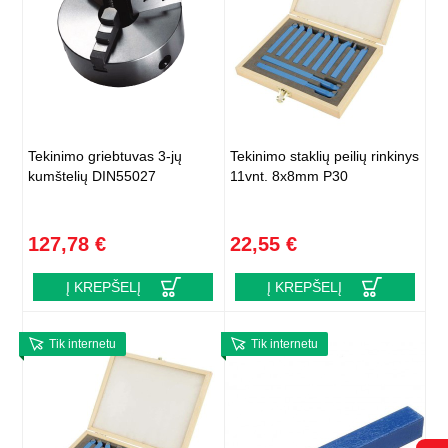
Tekinimo griebtuvas 3-jų
Tekinimo staklių peilių rinkinys
kumštelių DIN55027
11vnt. 8x8mm P30
127,78 €
22,55 €
Į KREPŠELĮ
Į KREPŠELĮ
Tik internetu
Tik internetu