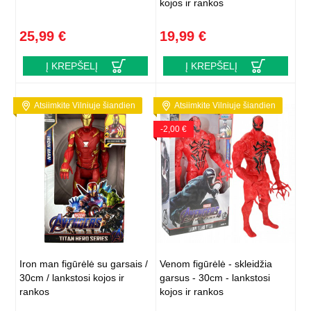
kojos ir rankos
25,99 €
19,99 €
Į KREPŠELĮ
Į KREPŠELĮ
Atsiimkite Vilniuje šiandien
Atsiimkite Vilniuje šiandien
-2,00 €
Iron man figūrėlė su garsais /
Venom figūrėlė - skleidžia
30cm / lankstosi kojos ir
garsus - 30cm - lankstosi
rankos
kojos ir rankos