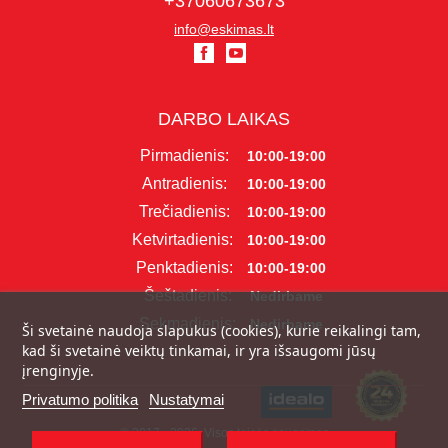
+37060673673
info@eskimas.lt
DARBO LAIKAS
Pirmadienis:
10:00-19:00
Antradienis:
10:00-19:00
Trečiadienis:
10:00-19:00
Ketvirtadienis:
10:00-19:00
Penktadienis:
10:00-19:00
Šeštadienis:
Nedirbame
Sekmadienis:
Nedirbame
Ši svetainė naudoja slapukus (cookies), kurie reikalingi tam,
kad ši svetainė veiktų tinkamai, ir yra išsaugomi jūsų
įrenginyje.
Privatumo politika
Nustatymai
© 2017 - 2026, Visos teisės saugomos