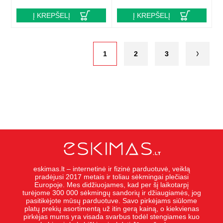
Į KREPŠELĮ
Į KREPŠELĮ
1
2
3
eskimas.lt – internetinė ir fizinė parduotuvė, veiklą
pradėjusi 2017 metais ir toliau sėkmingai plečiasi
Europoje. Mes didžiuojames, kad per šį laikotarpį
turėjome 300 000 sėkmingų sandorių ir džiaugiamės, jog
pasitikėjote mūsų parduotuve. Savo pirkėjams siūlome
platų prekių asortimentą už itin gerą kainą, o kiekvienas
pirkėjas mums yra visada svarbus todėl stengiames kuo