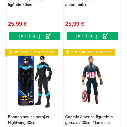
figūrėlė 30cm
automobiliu
25,99 €
25,99 €
Į KREPŠELĮ
Į KREPŠELĮ
Atsiimkite Vilniuje šiandien
Atsiimkite Vilniuje šiandien
Batman serijos herojus -
Captain America figūrėlė su
Nightwing 30cm
garsais / 30cm / lankstosi