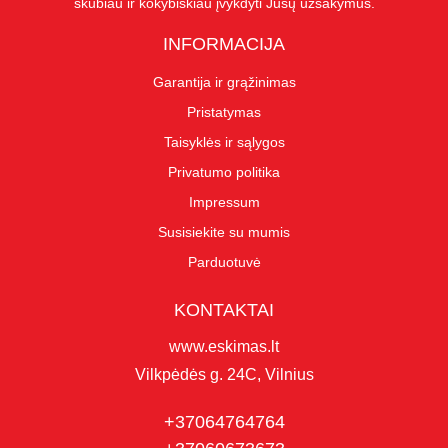
skubiau ir kokybiškiau įvykdyti Jūsų užsakymus.
INFORMACIJA
Garantija ir grąžinimas
Pristatymas
Taisyklės ir sąlygos
Privatumo politika
Impressum
Susisiekite su mumis
Parduotuvė
KONTAKTAI
www.eskimas.lt
Vilkpėdės g. 24C, Vilnius
+37064764764