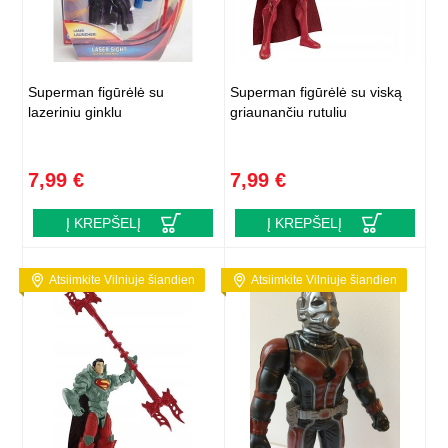
Superman figūrėlė su
Superman figūrėlė su viską
lazeriniu ginklu
griaunančiu rutuliu
7,99 €
7,99 €
Į KREPŠELĮ
Į KREPŠELĮ
Atsiimkite Vilniuje šiandien
Atsiimkite Vilniuje šiandien