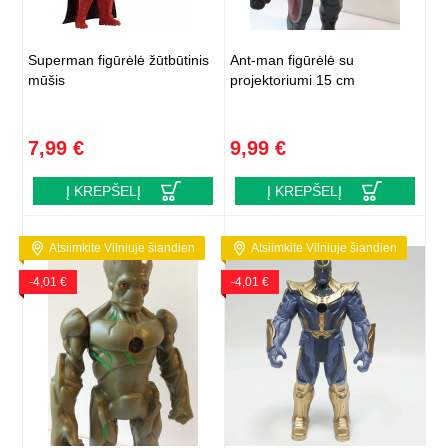
Superman figūrėlė žūtbūtinis
Ant-man figūrėlė su
mūšis
projektoriumi 15 cm
7,99 €
9,99 €
Į KREPŠELĮ
Į KREPŠELĮ
Atsiimkite Vilniuje šiandien
Atsiimkite Vilniuje šiandien
-4,01 €
-4,01 €