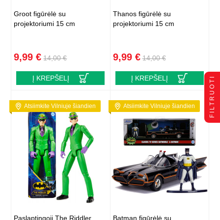
Groot figūrėlė su
Thanos figūrėlė su
projektoriumi 15 cm
projektoriumi 15 cm
9,99 €
9,99 €
14,00 €
14,00 €
Į KREPŠELĮ
Į KREPŠELĮ
FILTRUOTI
Atsiimkite Vilniuje šiandien
Atsiimkite Vilniuje šiandien
Paslaptingoji The Riddler
Batman figūrėlė su