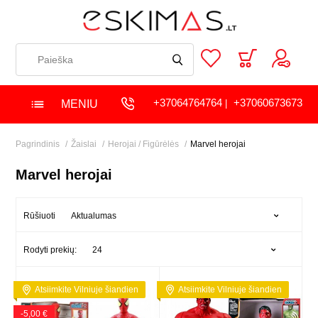
+37064764764
+37060673673
MENIU
|
Pagrindinis
Žaislai
Herojai / Figūrėlės
Marvel herojai
Marvel herojai
Aktualumas
Rūšiuoti
24
Rodyti prekių:
Atsiimkite Vilniuje šiandien
Atsiimkite Vilniuje šiandien
-5,00 €