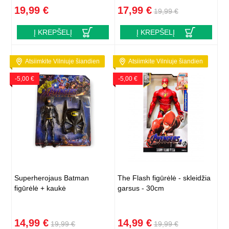
19,99 €
17,99 €
19,99 €
Į KREPŠELĮ
Į KREPŠELĮ
Atsiimkite Vilniuje šiandien
Atsiimkite Vilniuje šiandien
-5,00 €
-5,00 €
Superherojaus Batman
The Flash figūrėlė - skleidžia
figūrėlė + kaukė
garsus - 30cm
14,99 €
14,99 €
19,99 €
19,99 €