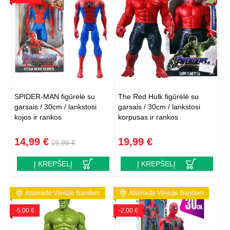
SPIDER-MAN figūrėlė su
The Red Hulk figūrėlė su
garsais / 30cm / lankstosi
garsais / 30cm / lankstosi
kojos ir rankos
korpusas ir rankos
14,99 €
19,99 €
19,99 €
Į KREPŠELĮ
Į KREPŠELĮ
Atsiimkite Vilniuje šiandien
Atsiimkite Vilniuje šiandien
-5,00 €
-2,00 €