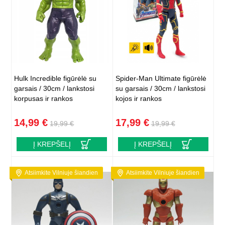
Hulk Incredible figūrėlė su
Spider-Man Ultimate figūrėlė
garsais / 30cm / lankstosi
su garsais / 30cm / lankstosi
korpusas ir rankos
kojos ir rankos
14,99 €
17,99 €
19,99 €
19,99 €
Į KREPŠELĮ
Į KREPŠELĮ
Atsiimkite Vilniuje šiandien
Atsiimkite Vilniuje šiandien