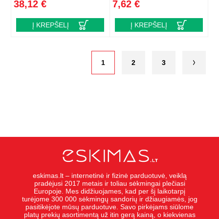
38,12 €
7,62 €
Į KREPŠELĮ
Į KREPŠELĮ
1
2
3
eskimas.lt – internetinė ir fizinė parduotuvė, veiklą
pradėjusi 2017 metais ir toliau sėkmingai plečiasi
Europoje. Mes didžiuojames, kad per šį laikotarpį
turėjome 300 000 sėkmingų sandorių ir džiaugiamės, jog
pasitikėjote mūsų parduotuve. Savo pirkėjams siūlome
platų prekių asortimentą už itin gerą kainą, o kiekvienas