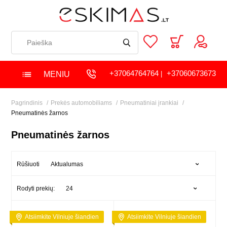
+37064764764
+37060673673
MENIU
|
Pagrindinis
Prekės automobiliams
Pneumatiniai įrankiai
Pneumatinės žarnos
Pneumatinės žarnos
Aktualumas
Rūšiuoti
24
Rodyti prekių:
Atsiimkite Vilniuje šiandien
Atsiimkite Vilniuje šiandien