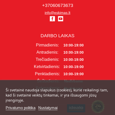
+37060673673
info@eskimas.lt
DARBO LAIKAS
Pirmadienis:
10:00-19:00
Antradienis:
10:00-19:00
Trečiadienis:
10:00-19:00
Ketvirtadienis:
10:00-19:00
Penktadienis:
10:00-19:00
Šeštadienis:
Nedirbame
Sekmadienis:
Nedirbame
Ši svetainė naudoja slapukus (cookies), kurie reikalingi tam,
kad ši svetainė veiktų tinkamai, ir yra išsaugomi jūsų
įrenginyje.
Privatumo politika
Nustatymai