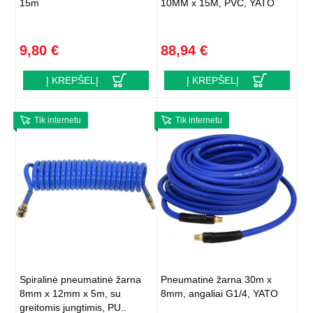
15m
10MM x 15M, PVC, YATO
9,80 €
88,94 €
Į KREPŠELĮ
Į KREPŠELĮ
Tik internetu
Tik internetu
Spiralinė pneumatinė žarna
Pneumatinė žarna 30m x
8mm x 12mm x 5m, su
8mm, angaliai G1/4, YATO
greitomis jungtimis, PU..