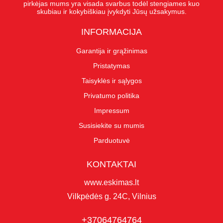
pirkėjas mums yra visada svarbus todėl stengiames kuo
skubiau ir kokybiškiau įvykdyti Jūsų užsakymus.
INFORMACIJA
Garantija ir grąžinimas
Pristatymas
Taisyklės ir sąlygos
Privatumo politika
Impressum
Susisiekite su mumis
Parduotuvė
KONTAKTAI
www.eskimas.lt
Vilkpėdės g. 24C, Vilnius
+37064764764