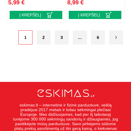
5,99 €
8,99 €
Į KREPŠELĮ
Į KREPŠELĮ
1
2
3
…
6
eskimas.lt – internetinė ir fizinė parduotuvė, veiklą
pradėjusi 2017 metais ir toliau sėkmingai plečiasi
Europoje. Mes didžiuojames, kad per šį laikotarpį
turėjome 300 000 sėkmingų sandorių ir džiaugiamės, jog
pasitikėjote mūsų parduotuve. Savo pirkėjams siūlome
platų prekių asortimentą už itin gerą kainą, o kiekvienas