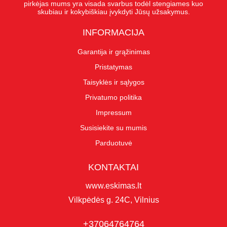
pirkėjas mums yra visada svarbus todėl stengiames kuo
skubiau ir kokybiškiau įvykdyti Jūsų užsakymus.
INFORMACIJA
Garantija ir grąžinimas
Pristatymas
Taisyklės ir sąlygos
Privatumo politika
Impressum
Susisiekite su mumis
Parduotuvė
KONTAKTAI
www.eskimas.lt
Vilkpėdės g. 24C, Vilnius
+37064764764