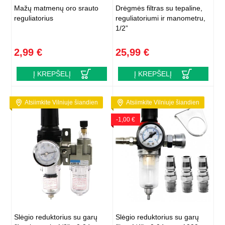
Mažų matmenų oro srauto
Drėgmės filtras su tepaline,
reguliatorius
reguliatoriumi ir manometru,
1/2”
2,99 €
25,99 €
Į KREPŠELĮ
Į KREPŠELĮ
Atsiimkite Vilniuje šiandien
Atsiimkite Vilniuje šiandien
-1,00 €
Slėgio reduktorius su garų
Slėgio reduktorius su garų