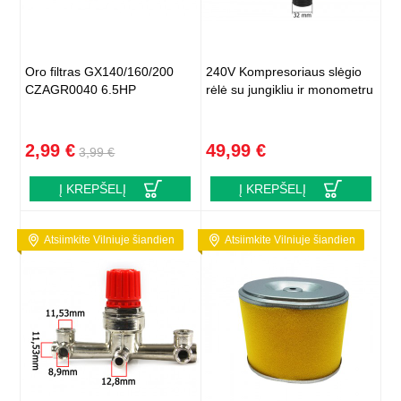
Oro filtras GX140/160/200
240V Kompresoriaus slėgio
CZAGR0040 6.5HP
rėlė su jungikliu ir monometru
2,99 €
49,99 €
3,99 €
Į KREPŠELĮ
Į KREPŠELĮ
Atsiimkite Vilniuje šiandien
Atsiimkite Vilniuje šiandien