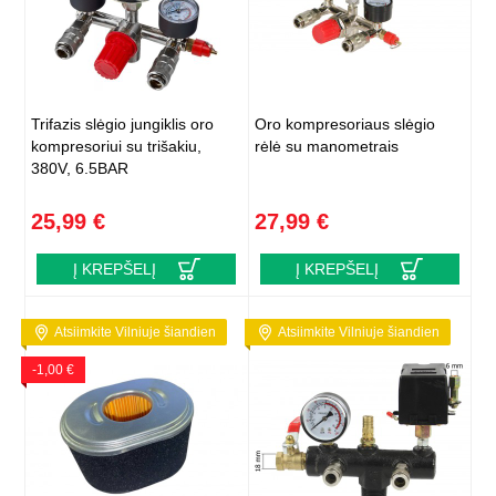
Trifazis slėgio jungiklis oro
Oro kompresoriaus slėgio
kompresoriui su trišakiu,
rėlė su manometrais
380V, 6.5BAR
25,99 €
27,99 €
Į KREPŠELĮ
Į KREPŠELĮ
Atsiimkite Vilniuje šiandien
Atsiimkite Vilniuje šiandien
-1,00 €