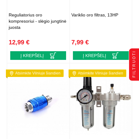
Reguliatorius oro
Variklio oro filtras, 13HP
kompresoriui - slėgio jungtinė
juosta
12,99 €
7,99 €
FILTRUOTI
Į KREPŠELĮ
Į KREPŠELĮ
Atsiimkite Vilniuje šiandien
Atsiimkite Vilniuje šiandien