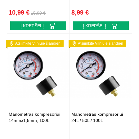
10,99 €
8,99 €
15,99 €
Į KREPŠELĮ
Į KREPŠELĮ
Atsiimkite Vilniuje šiandien
Atsiimkite Vilniuje šiandien
Manometras kompresoriui
Manometras kompresoriui
14mmx1,5mm, 100L
24L / 50L / 100L