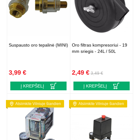
Suspausto oro tepalinė (MINI)
Oro filtras kompresoriui - 19
mm sriegis - 24L / 50L
3,99 €
2,49 €
3,49 €
Į KREPŠELĮ
Į KREPŠELĮ
Atsiimkite Vilniuje šiandien
Atsiimkite Vilniuje šiandien