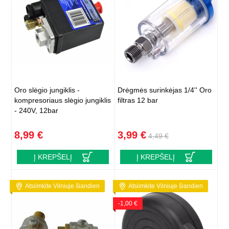
Oro slėgio jungiklis -
Drėgmės surinkėjas 1/4'' Oro
kompresoriaus slėgio jungiklis
filtras 12 bar
- 240V, 12bar
8,99 €
3,99 €
4,49 €
Į KREPŠELĮ
Į KREPŠELĮ
Atsiimkite Vilniuje šiandien
Atsiimkite Vilniuje šiandien
-1,00 €