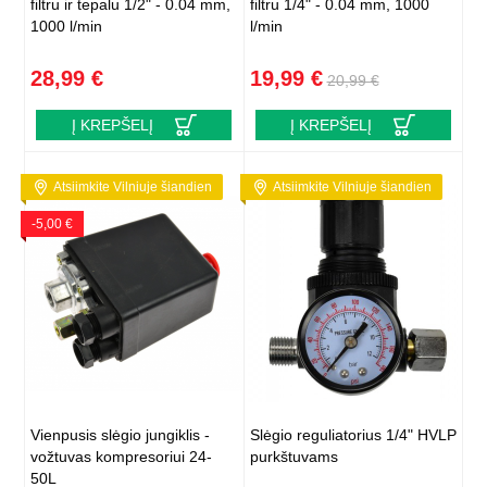
filtru ir tepalu 1/2" - 0.04 mm,
filtru 1/4" - 0.04 mm, 1000
1000 l/min
l/min
28,99 €
19,99 €
20,99 €
Į KREPŠELĮ
Į KREPŠELĮ
Atsiimkite Vilniuje šiandien
Atsiimkite Vilniuje šiandien
-5,00 €
Vienpusis slėgio jungiklis -
Slėgio reguliatorius 1/4" HVLP
vožtuvas kompresoriui 24-
purkštuvams
50L