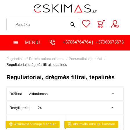
+37064764764
+37060673673
MENIU
|
Pagrindinis
Prekės automobiliams
Pneumatiniai įrankiai
Reguliatoriai, drėgmės filtrai, tepalinės
Reguliatoriai, drėgmės filtrai, tepalinės
Aktualumas
Rūšiuoti
24
Rodyti prekių:
Atsiimkite Vilniuje šiandien
Atsiimkite Vilniuje šiandien