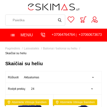
+37064764764
+37060673673
MENIU
|
Pagrindinis
Laisvalaikis
Balionai / balionai su heliu
Skaičiai su heliu
Skaičiai su heliu
Aktualumas
Rūšiuoti
24
Rodyti prekių:
Atsiimkite Vilniuje šiandien
Atsiimkite Vilniuje šiandien