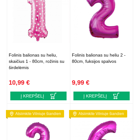
Folinis balionas su heliu,
Folinis balionas su heliu 2 -
skaičius 1 - 80cm, rožinis su
80cm, fuksijos spalvos
širdelėmis
10,99 €
9,99 €
Į KREPŠELĮ
Į KREPŠELĮ
Atsiimkite Vilniuje šiandien
Atsiimkite Vilniuje šiandien