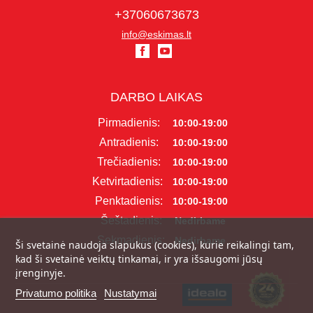
+37060673673
info@eskimas.lt
DARBO LAIKAS
Pirmadienis:
10:00-19:00
Antradienis:
10:00-19:00
Trečiadienis:
10:00-19:00
Ketvirtadienis:
10:00-19:00
Penktadienis:
10:00-19:00
Šeštadienis:
Nedirbame
Sekmadienis:
Nedirbame
Ši svetainė naudoja slapukus (cookies), kurie reikalingi tam,
kad ši svetainė veiktų tinkamai, ir yra išsaugomi jūsų
įrenginyje.
Privatumo politika
Nustatymai