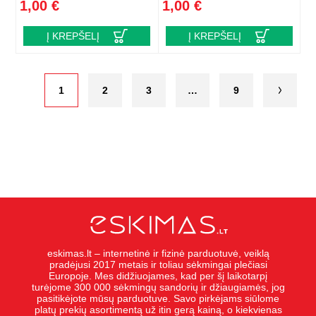
1,00 €
1,00 €
Į KREPŠELĮ
Į KREPŠELĮ
1
2
3
…
9
eskimas.lt – internetinė ir fizinė parduotuvė, veiklą
pradėjusi 2017 metais ir toliau sėkmingai plečiasi
Europoje. Mes didžiuojames, kad per šį laikotarpį
turėjome 300 000 sėkmingų sandorių ir džiaugiamės, jog
pasitikėjote mūsų parduotuve. Savo pirkėjams siūlome
platų prekių asortimentą už itin gerą kainą, o kiekvienas