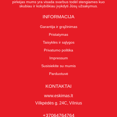
pirkėjas mums yra visada svarbus todėl stengiames kuo
skubiau ir kokybiškiau įvykdyti Jūsų užsakymus.
INFORMACIJA
Garantija ir grąžinimas
Pristatymas
Taisyklės ir sąlygos
Privatumo politika
Impressum
Susisiekite su mumis
Parduotuvė
KONTAKTAI
www.eskimas.lt
Vilkpėdės g. 24C, Vilnius
+37064764764